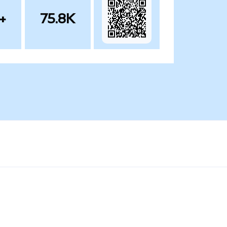
+
75.8K