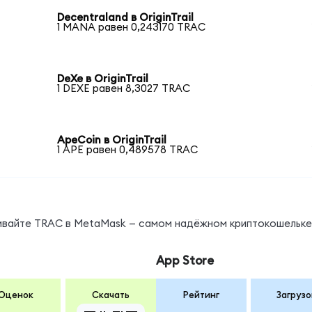
Decentraland в OriginTrail
1 MANA равен 0,243170 TRAC
DeXe в OriginTrail
1 DEXE равен 8,3027 TRAC
ApeCoin в OriginTrail
1 APE равен 0,489578 TRAC
нивайте TRAC в MetaMask — самом надёжном криптокошельке
App Store
Оценок
Скачать
Рейтинг
Загрузо