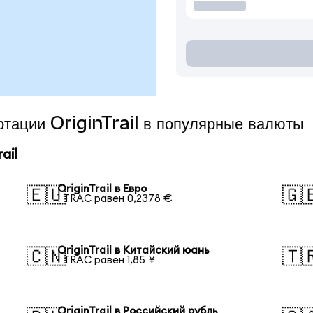
ртации OriginTrail в популярные валюты
ail
OriginTrail в Евро
🇪🇺
🇬
1 TRAC равен 0,2378 €
OriginTrail в Китайский юань
🇨🇳
🇹
1 TRAC равен 1,85 ¥
OriginTrail в Российский рубль