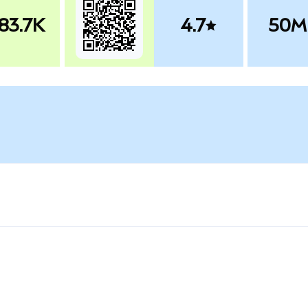
83.7K
4.7
50M