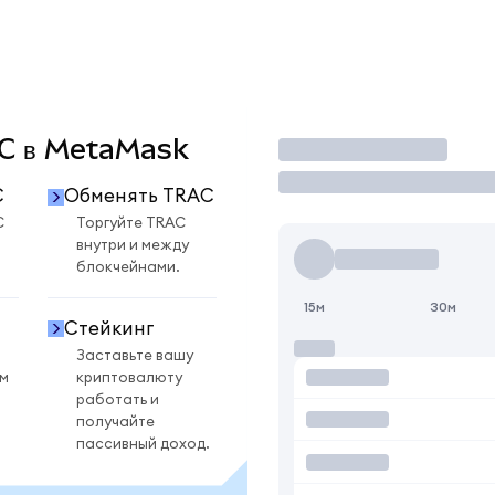
AC в MetaMask
Торговать
C
Обменять TRAC
C
Торгуйте TRAC
внутри и между
блокчейнами.
15м
30м
Стейкинг
Заставьте вашу
ом
криптовалюту
работать и
получайте
пассивный доход.