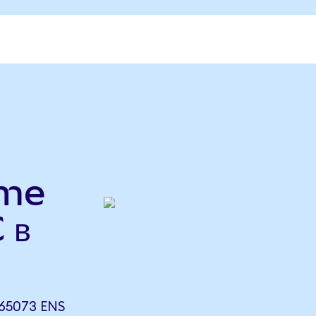
ame
 в
65073 ENS