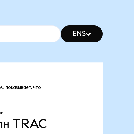
ENS
AC показывает, что
ТЕ
лн
TRAC