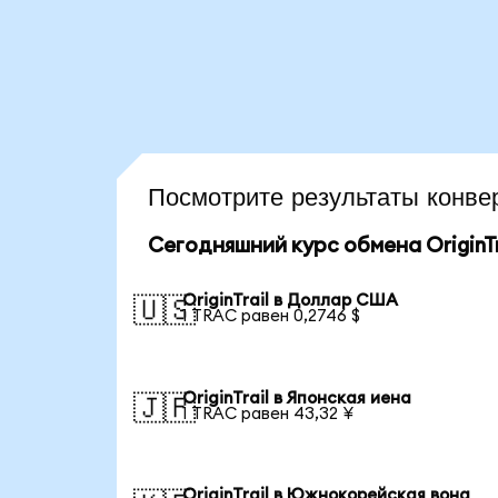
Посмотрите результаты конве
Сегодняшний курс обмена OriginTr
OriginTrail в Доллар США
🇺🇸
1 TRAC равен 0,2746 $
OriginTrail в Японская иена
🇯🇵
1 TRAC равен 43,32 ¥
OriginTrail в Южнокорейская вона