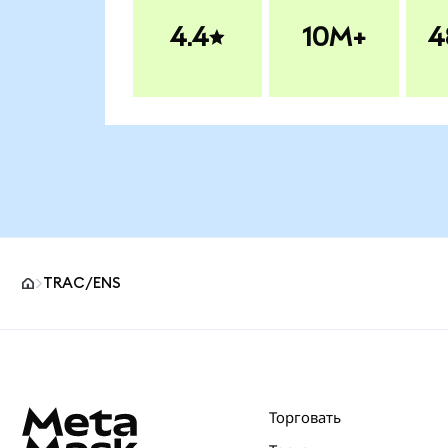
4.4
10M+
4
TRAC/ENS
Нижний колонтитул сайта MetaMask
Торговать