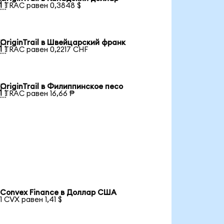

1 TRAC равен 0,3848 $
OriginTrail в Швейцарский франк

1 TRAC равен 0,2217 CHF
OriginTrail в Филиппинское песо

1 TRAC равен 16,66 ₱
Convex Finance в Доллар США
1 CVX равен 1,41 $