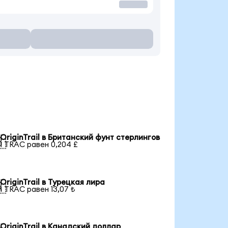
OriginTrail в Британский фунт стерлингов

1 TRAC равен 0,204 £
OriginTrail в Турецкая лира

1 TRAC равен 13,07 ₺
OriginTrail в Канадский доллар