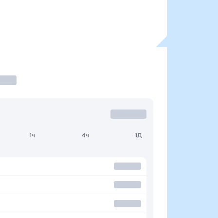
1ч
4ч
1Д