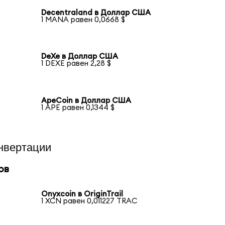
Decentraland в Доллар США
1 MANA равен 0,0668 $
DeXe в Доллар США
1 DEXE равен 2,28 $
ApeCoin в Доллар США
1 APE равен 0,1344 $
нвертации
ов
Onyxcoin в OriginTrail
1 XCN равен 0,011227 TRAC