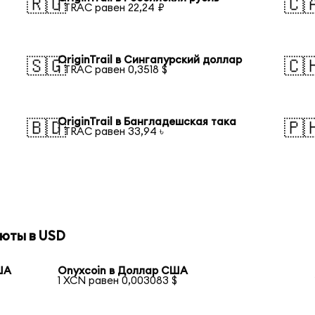
🇷🇺
🇨
1 TRAC равен 22,24 ₽
OriginTrail в Сингапурский доллар
🇸🇬
🇨
1 TRAC равен 0,3518 $
OriginTrail в Бангладешская така
🇧🇩
🇵
1 TRAC равен 33,94 ৳
юты в USD
ША
Onyxcoin в Доллар США
1 XCN равен 0,003083 $