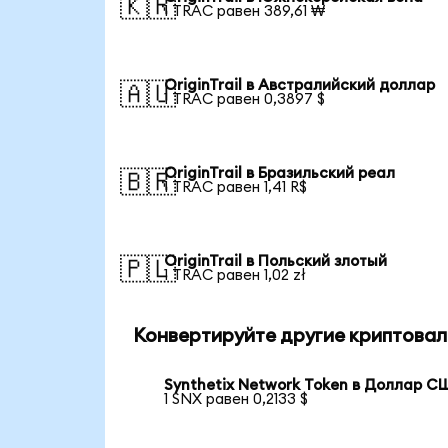
🇰🇷
1 TRAC равен 389,61 ₩
OriginTrail в Австралийский доллар
🇦🇺
1 TRAC равен 0,3897 $
OriginTrail в Бразильский реал
🇧🇷
1 TRAC равен 1,41 R$
OriginTrail в Польский злотый
🇵🇱
1 TRAC равен 1,02 zł
Конвертируйте другие криптовал
Synthetix Network Token в Доллар С
1 SNX равен 0,2133 $