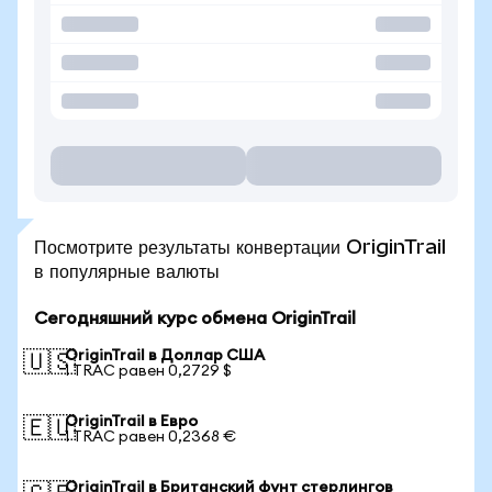
Посмотрите результаты конвертации OriginTrail
в популярные валюты
Сегодняшний курс обмена OriginTrail
OriginTrail в Доллар США
🇺🇸
1 TRAC равен 0,2729 $
OriginTrail в Евро
🇪🇺
1 TRAC равен 0,2368 €
OriginTrail в Британский фунт стерлингов