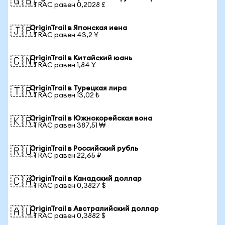
🇬🇧
1 TRAC равен 0,2028 £
OriginTrail в Японская иена
🇯🇵
1 TRAC равен 43,2 ¥
OriginTrail в Китайский юань
🇨🇳
1 TRAC равен 1,84 ¥
OriginTrail в Турецкая лира
🇹🇷
1 TRAC равен 13,02 ₺
OriginTrail в Южнокорейская вона
🇰🇷
1 TRAC равен 387,51 ₩
OriginTrail в Российский рубль
🇷🇺
1 TRAC равен 22,65 ₽
OriginTrail в Канадский доллар
🇨🇦
1 TRAC равен 0,3827 $
OriginTrail в Австралийский доллар
🇦🇺
1 TRAC равен 0,3882 $