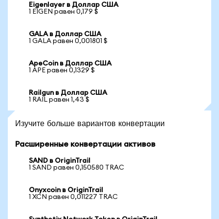
Eigenlayer в Доллар США
1 EIGEN равен 0,179 $
GALA в Доллар США
1 GALA равен 0,001801 $
ApeCoin в Доллар США
1 APE равен 0,1329 $
Railgun в Доллар США
1 RAIL равен 1,43 $
Изучите больше вариантов конвертации
Расширенные конвертации активов
SAND в OriginTrail
1 SAND равен 0,150580 TRAC
Onyxcoin в OriginTrail
1 XCN равен 0,011227 TRAC