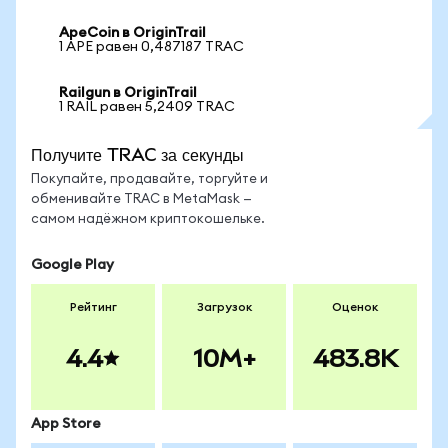
ApeCoin в OriginTrail
1 APE равен 0,487187 TRAC
Railgun в OriginTrail
1 RAIL равен 5,2409 TRAC
Получите TRAC за секунды
Покупайте, продавайте, торгуйте и
обменивайте TRAC в MetaMask —
самом надёжном криптокошельке.
Google Play
Рейтинг
Загрузок
Оценок
4.4
10M+
483.8K
App Store