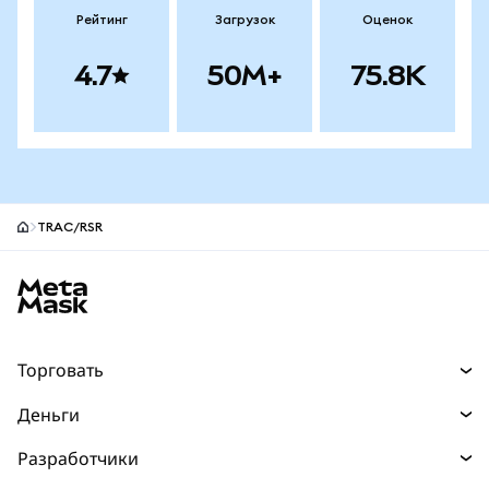
Рейтинг
Загрузок
Оценок
4.7
50M+
75.8K
TRAC/RSR
Нижний колонтитул сайта MetaMask
Торговать
Торговля
Деньги
Swaps
Покупайте
Разработчики
Прогнозы
НОВИНКА
Карта
Документация для разработчиков