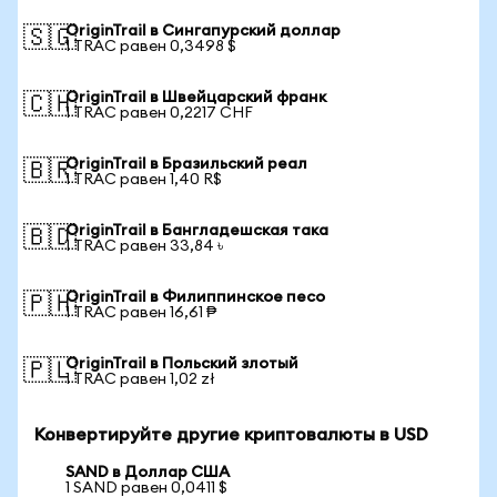
OriginTrail в Сингапурский доллар
🇸🇬
1 TRAC равен 0,3498 $
OriginTrail в Швейцарский франк
🇨🇭
1 TRAC равен 0,2217 CHF
OriginTrail в Бразильский реал
🇧🇷
1 TRAC равен 1,40 R$
OriginTrail в Бангладешская така
🇧🇩
1 TRAC равен 33,84 ৳
OriginTrail в Филиппинское песо
🇵🇭
1 TRAC равен 16,61 ₱
OriginTrail в Польский злотый
🇵🇱
1 TRAC равен 1,02 zł
Конвертируйте другие криптовалюты в USD
SAND в Доллар США
1 SAND равен 0,0411 $