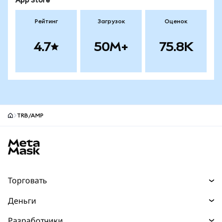
App Store
Рейтинг
Загрузок
Оценок
4.7
50M+
75.8K
TRB/AMP
Нижний колонтитул сайта MetaMask
Торговать
Торговля
Деньги
Swaps
Покупайте
Разработчики