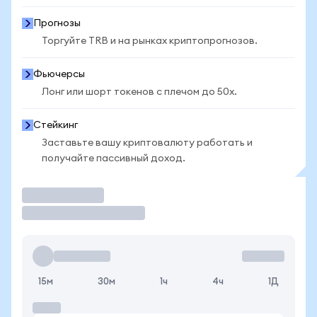
Прогнозы
Торгуйте TRB и на рынках криптопрогнозов.
Фьючерсы
Лонг или шорт токенов с плечом до 50x.
Стейкинг
Заставьте вашу криптовалюту работать и
получайте пассивный доход.
Торговать
15м
30м
1ч
4ч
1Д