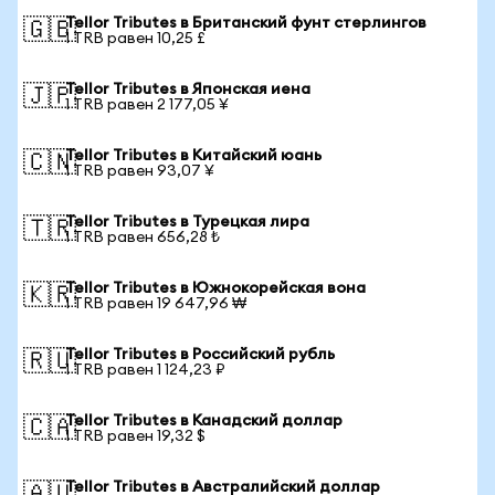
Tellor Tributes в Британский фунт стерлингов
🇬🇧
1 TRB равен 10,25 £
Tellor Tributes в Японская иена
🇯🇵
1 TRB равен 2 177,05 ¥
Tellor Tributes в Китайский юань
🇨🇳
1 TRB равен 93,07 ¥
Tellor Tributes в Турецкая лира
🇹🇷
1 TRB равен 656,28 ₺
Tellor Tributes в Южнокорейская вона
🇰🇷
1 TRB равен 19 647,96 ₩
Tellor Tributes в Российский рубль
🇷🇺
1 TRB равен 1 124,23 ₽
Tellor Tributes в Канадский доллар
🇨🇦
1 TRB равен 19,32 $
Tellor Tributes в Австралийский доллар