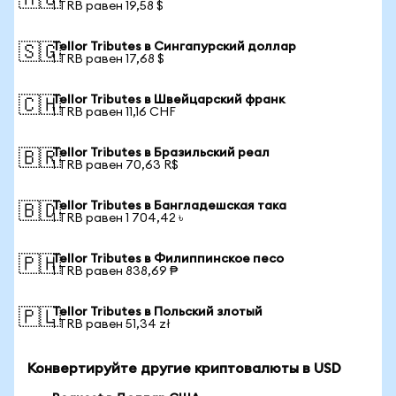
🇦🇺
1 TRB равен 19,58 $
Tellor Tributes в Сингапурский доллар
🇸🇬
1 TRB равен 17,68 $
Tellor Tributes в Швейцарский франк
🇨🇭
1 TRB равен 11,16 CHF
Tellor Tributes в Бразильский реал
🇧🇷
1 TRB равен 70,63 R$
Tellor Tributes в Бангладешская така
🇧🇩
1 TRB равен 1 704,42 ৳
Tellor Tributes в Филиппинское песо
🇵🇭
1 TRB равен 838,69 ₱
Tellor Tributes в Польский злотый
🇵🇱
1 TRB равен 51,34 zł
Конвертируйте другие криптовалюты в USD