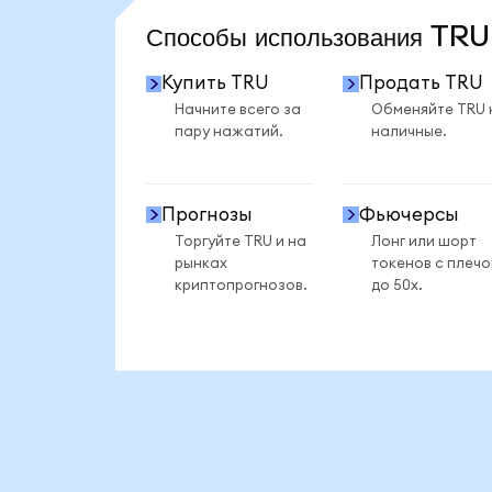
Способы использования TR
Купить TRU
Продать TRU
Начните всего за
Обменяйте TRU 
пару нажатий.
наличные.
Прогнозы
Фьючерсы
Торгуйте TRU и на
Лонг или шорт
рынках
токенов с плеч
криптопрогнозов.
до 50x.