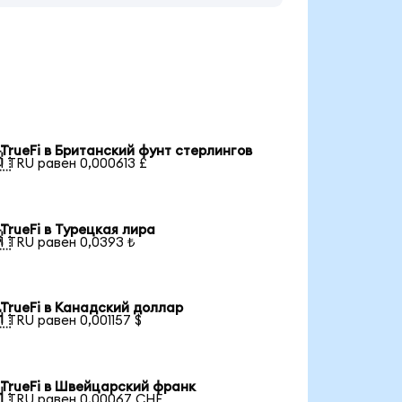
TrueFi в Британский фунт стерлингов

1 TRU равен 0,000613 £
TrueFi в Турецкая лира

1 TRU равен 0,0393 ₺
TrueFi в Канадский доллар

1 TRU равен 0,001157 $
TrueFi в Швейцарский франк

1 TRU равен 0,00067 CHF