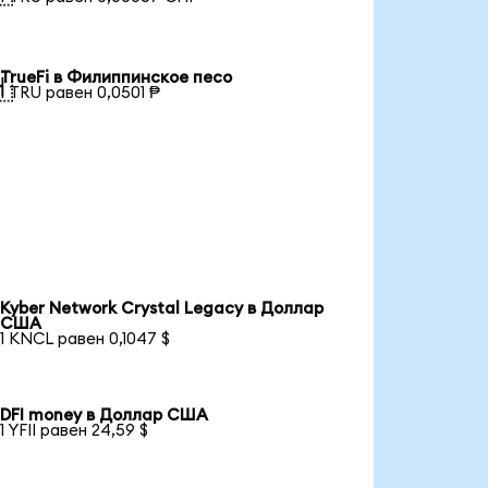
TrueFi в Филиппинское песо

1 TRU равен 0,0501 ₱
Kyber Network Crystal Legacy в Доллар
США
1 KNCL равен 0,1047 $
DFI money в Доллар США
1 YFII равен 24,59 $