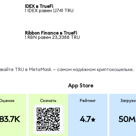
IDEX в TrueFi
1 IDEX равен 1,1741 TRU
Ribbon Finance в TrueFi
1 RBN равен 23,3388 TRU
нивайте TRU в MetaMask — самом надёжном криптокошельке.
App Store
Оценок
Скачать
Рейтинг
Загрузо
83.7K
4.7
50M