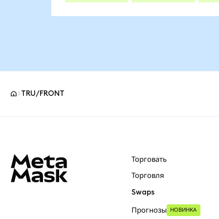
TRU/FRONT
Нижний колонтитул сайта MetaMask
Торговать
Торговля
Swaps
Прогнозы
НОВИНКА