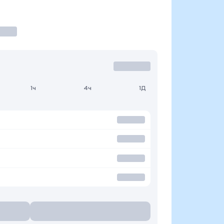
1ч
4ч
1Д