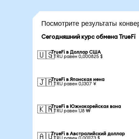
Посмотрите результаты конв
Сегодняшний курс обмена TrueFi
TrueFi в Доллар США
🇺🇸
1 TRU равен 0,000825 $
TrueFi в Японская иена
🇯🇵
1 TRU равен 0,1307 ¥
TrueFi в Южнокорейская вона
🇰🇷
1 TRU равен 1,18 ₩
TrueFi в Австралийский доллар
🇦🇺
1 TRU равен 0,001173 $