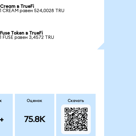
Cream в TrueFi
1 CREAM равен 524,0028 TRU
Fuse Token в TrueFi
1 FUSE равен 3,4572 TRU
к
Оценок
Скачать
+
75.8K