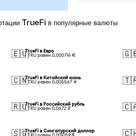
ертации TrueFi в популярные валюты
TrueFi в Евро
🇪🇺
🇬
1 TRU равен 0,000716 €
TrueFi в Китайский юань
🇨🇳
🇹
1 TRU равен 0,005567 ¥
TrueFi в Российский рубль
🇷🇺
🇨
1 TRU равен 0,0672 ₽
TrueFi в Сингапурский доллар
🇸🇬
🇨
1 TRU равен 0,001059 $