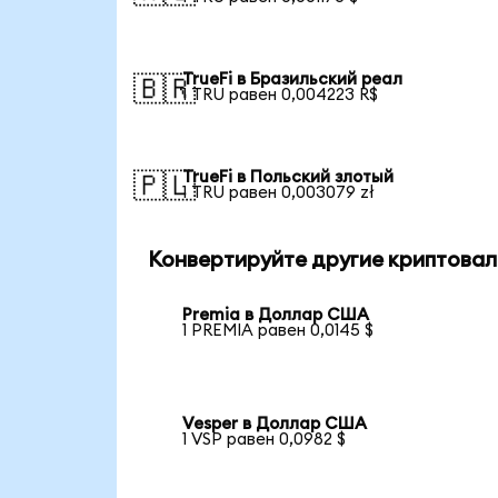
TrueFi в Бразильский реал
🇧🇷
1 TRU равен 0,004223 R$
TrueFi в Польский злотый
🇵🇱
1 TRU равен 0,003079 zł
Конвертируйте другие криптовал
Premia в Доллар США
1 PREMIA равен 0,0145 $
Vesper в Доллар США
1 VSP равен 0,0982 $