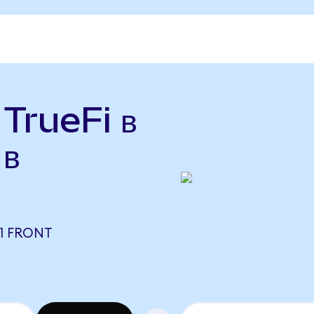
 TrueFi в
 в
81 FRONT