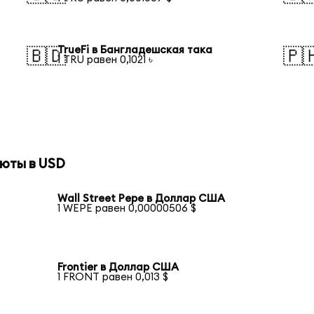
TrueFi в Бангладешская така
🇧🇩
🇵
1 TRU равен 0,1021 ৳
юты в USD
Wall Street Pepe в Доллар США
1 WEPE равен 0,00000506 $
Frontier в Доллар США
1 FRONT равен 0,013 $