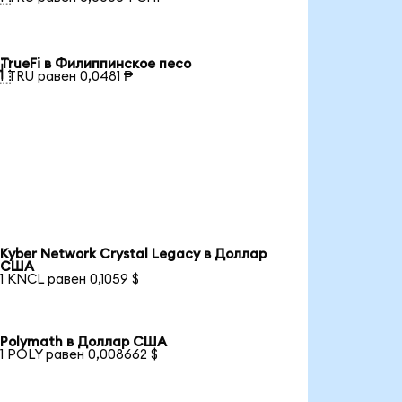
TrueFi в Филиппинское песо

1 TRU равен 0,0481 ₱
Kyber Network Crystal Legacy в Доллар
США
1 KNCL равен 0,1059 $
Polymath в Доллар США
1 POLY равен 0,008662 $