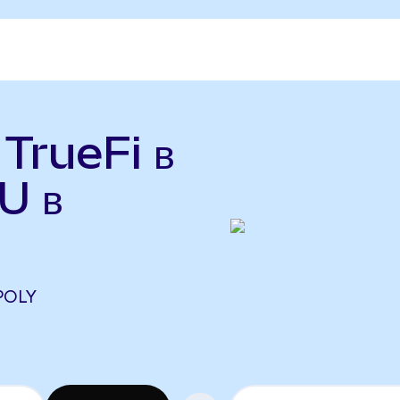
 TrueFi в
U в
 POLY