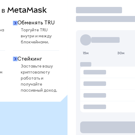
U в MetaMask
Торговать
Обменять TRU
на
Торгуйте TRU
внутри и между
блокчейнами.
15м
30м
Стейкинг
Заставьте вашу
ом
криптовалюту
работать и
получайте
пассивный доход.