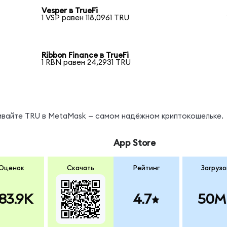
Vesper в TrueFi
1 VSP равен 118,0961 TRU
Ribbon Finance в TrueFi
1 RBN равен 24,2931 TRU
нивайте TRU в MetaMask — самом надёжном криптокошельке.
App Store
Оценок
Скачать
Рейтинг
Загрузо
83.9K
4.7
50M