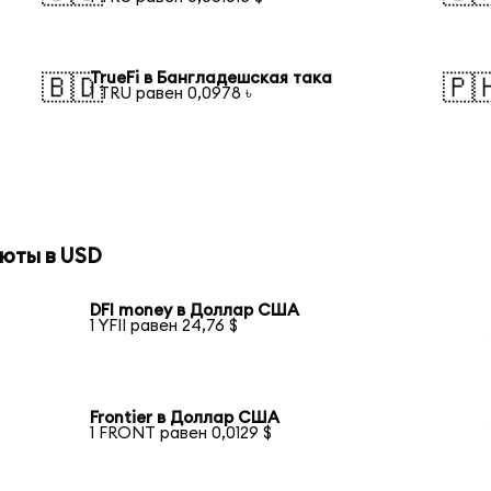
TrueFi в Бангладешская така
🇧🇩
🇵
1 TRU равен 0,0978 ৳
юты в USD
DFI money в Доллар США
1 YFII равен 24,76 $
Frontier в Доллар США
1 FRONT равен 0,0129 $