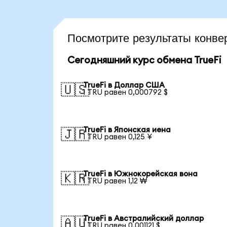
Посмотрите результаты конв
Сегодняшний курс обмена TrueFi
TrueFi в Доллар США
🇺🇸
1 TRU равен 0,000792 $
TrueFi в Японская иена
🇯🇵
1 TRU равен 0,125 ¥
TrueFi в Южнокорейская вона
🇰🇷
1 TRU равен 1,12 ₩
TrueFi в Австралийский доллар
🇦🇺
1 TRU равен 0,001121 $