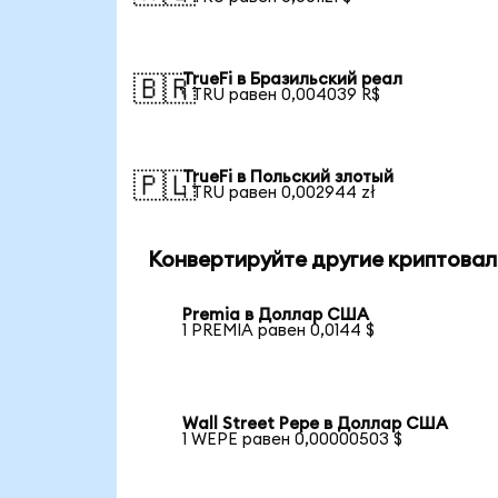
TrueFi в Бразильский реал
🇧🇷
1 TRU равен 0,004039 R$
TrueFi в Польский злотый
🇵🇱
1 TRU равен 0,002944 zł
Конвертируйте другие криптовал
Premia в Доллар США
1 PREMIA равен 0,0144 $
Wall Street Pepe в Доллар США
1 WEPE равен 0,00000503 $