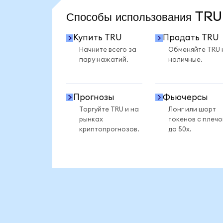
Способы использования TR
Купить TRU
Продать TRU
Начните всего за
Обменяйте TRU 
пару нажатий.
наличные.
Прогнозы
Фьючерсы
Торгуйте TRU и на
Лонг или шорт
рынках
токенов с плеч
криптопрогнозов.
до 50x.