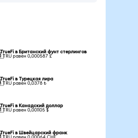
TrueFi в Британский фунт стерлингов

1 TRU равен 0,000587 £
TrueFi в Турецкая лира

1 TRU равен 0,0378 ₺
TrueFi в Канадский доллар

1 TRU равен 0,001105 $
TrueFi в Швейцарский франк

1 TRU равен 0,00064 CHF