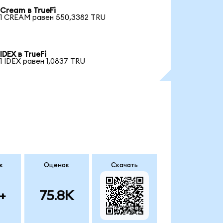
Cream в TrueFi
1 CREAM равен 550,3382 TRU
IDEX в TrueFi
1 IDEX равен 1,0837 TRU
к
Оценок
Скачать
+
75.8K