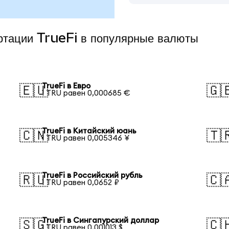
ертации TrueFi в популярные валюты
TrueFi в Евро
🇪🇺
🇬
1 TRU равен 0,000685 €
TrueFi в Китайский юань
🇨🇳
🇹
1 TRU равен 0,005346 ¥
TrueFi в Российский рубль
🇷🇺
🇨
1 TRU равен 0,0652 ₽
TrueFi в Сингапурский доллар
🇸🇬
🇨
1 TRU равен 0,001013 $