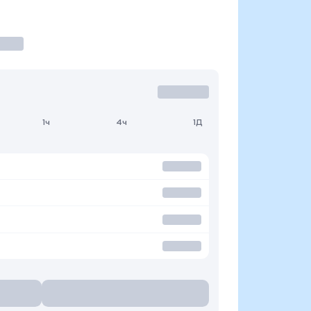
1ч
4ч
1Д