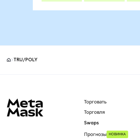
TRU/POLY
Нижний колонтитул сайта MetaMask
Торговать
Торговля
Swaps
Прогнозы
НОВИНКА