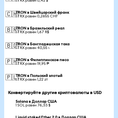
1 TRX равен 0,42 $
TRON в Швейцарский франк
🇨🇭
1 TRX равен 0,2655 CHF
TRON в Бразильский реал
🇧🇷
1 TRX равен 1,67 R$
TRON в Бангладешская така
🇧🇩
1 TRX равен 40,55 ৳
TRON в Филиппинское песо
🇵🇭
1 TRX равен 19,95 ₱
TRON в Польский злотый
🇵🇱
1 TRX равен 1,22 zł
Конвертируйте другие криптовалюты в USD
Solana в Доллар США
1 SOL равен 76,33 $
Liquid staked Ether 2.0 в Доллар США