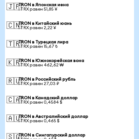
TRON в Японская иена
🇯🇵
1 TRX равен 51,85 ¥
TRON в Китайский юань
🇨🇳
1 TRX равен 2,22 ¥
TRON в Турецкая лира
🇹🇷
1 TRX равен 15,67 ₺
TRON в Южнокорейская вона
🇰🇷
1 TRX равен 462,62 ₩
TRON в Российский рубль
🇷🇺
1 TRX равен 27,03 ₽
TRON в Канадский доллар
🇨🇦
1 TRX равен 0,4584 $
TRON в Австралийский доллар
🇦🇺
1 TRX равен 0,465 $
TRON в Сингапурский доллар
🇸🇬