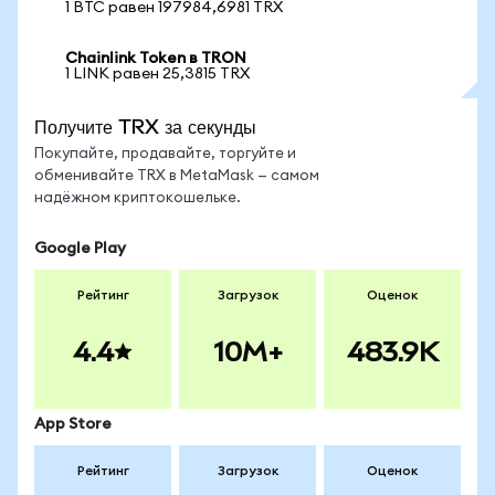
1 BTC равен 197984,6981 TRX
Chainlink Token в TRON
1 LINK равен 25,3815 TRX
Получите TRX за секунды
Покупайте, продавайте, торгуйте и
обменивайте TRX в MetaMask — самом
надёжном криптокошельке.
Google Play
Рейтинг
Загрузок
Оценок
4.4
10M+
483.9K
App Store
Рейтинг
Загрузок
Оценок