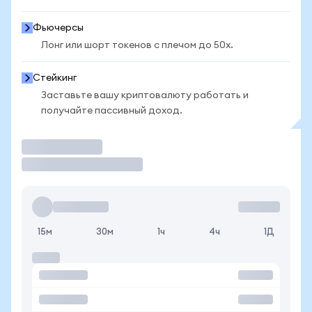
Фьючерсы
Лонг или шорт токенов с плечом до 50x.
Стейкинг
Заставьте вашу криптовалюту работать и
получайте пассивный доход.
Торговать
15м
30м
1ч
4ч
1Д