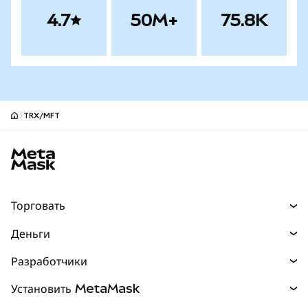
4.7
50M+
75.8K
TRX/MFT
Нижний колонтитул сайта MetaMask
Торговать
Торговля
Деньги
Swaps
Покупайте
Разработчики
Прогнозы
НОВИНКА
Карта
Документация для разработчиков
Установить MetaMask
Перпы
НОВИНКА
mUSD
НОВИНКА
Инфопанель
Защита транзакций