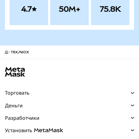
4.7
50M+
75.8K
TRX/NIOX
Нижний колонтитул сайта MetaMask
Торговать
Торговля
Деньги
Swaps
Покупайте
Разработчики
Прогнозы
НОВИНКА
Карта
Документация для разработчиков
Установить MetaMask
Перпы
НОВИНКА
mUSD
НОВИНКА
Инфопанель
Защита транзакций