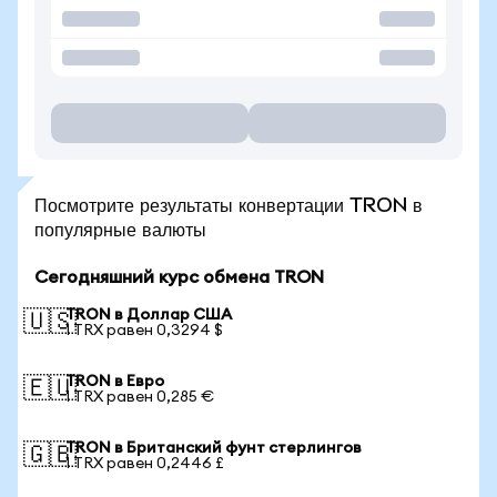
Посмотрите результаты конвертации TRON в
популярные валюты
Сегодняшний курс обмена TRON
TRON в Доллар США
🇺🇸
1 TRX равен 0,3294 $
TRON в Евро
🇪🇺
1 TRX равен 0,285 €
TRON в Британский фунт стерлингов
🇬🇧
1 TRX равен 0,2446 £