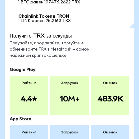
1 BTC равен 197476,2622 TRX
Chainlink Token в TRON
1 LINK равен 25,3163 TRX
Получите TRX за секунды
Покупайте, продавайте, торгуйте и
обменивайте TRX в MetaMask — самом
надёжном криптокошельке.
Google Play
Рейтинг
Загрузок
Оценок
4.4
10M+
483.9K
App Store
Рейтинг
Загрузок
Оценок