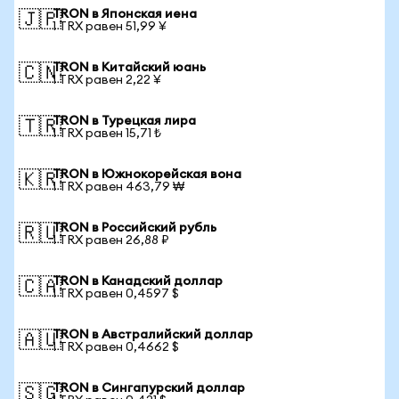
TRON в Японская иена
🇯🇵
1 TRX равен 51,99 ¥
TRON в Китайский юань
🇨🇳
1 TRX равен 2,22 ¥
TRON в Турецкая лира
🇹🇷
1 TRX равен 15,71 ₺
TRON в Южнокорейская вона
🇰🇷
1 TRX равен 463,79 ₩
TRON в Российский рубль
🇷🇺
1 TRX равен 26,88 ₽
TRON в Канадский доллар
🇨🇦
1 TRX равен 0,4597 $
TRON в Австралийский доллар
🇦🇺
1 TRX равен 0,4662 $
TRON в Сингапурский доллар
🇸🇬