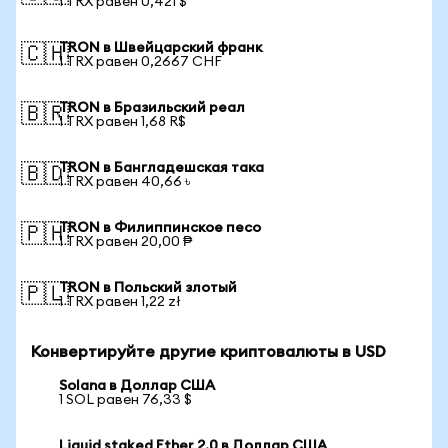
1 TRX равен 0,421 $
TRON в Швейцарский франк
🇨🇭
1 TRX равен 0,2667 CHF
TRON в Бразильский реал
🇧🇷
1 TRX равен 1,68 R$
TRON в Бангладешская така
🇧🇩
1 TRX равен 40,66 ৳
TRON в Филиппинское песо
🇵🇭
1 TRX равен 20,00 ₱
TRON в Польский злотый
🇵🇱
1 TRX равен 1,22 zł
Конвертируйте другие криптовалюты в USD
Solana в Доллар США
1 SOL равен 76,33 $
Liquid staked Ether 2.0 в Доллар США