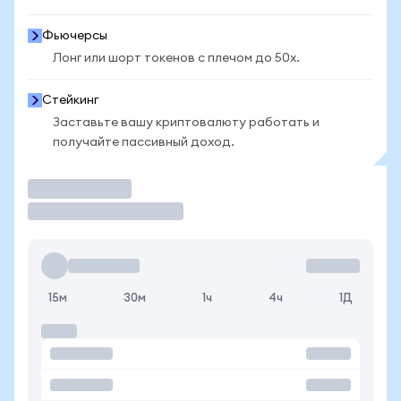
Фьючерсы
Лонг или шорт токенов с плечом до 50x.
Стейкинг
Заставьте вашу криптовалюту работать и
получайте пассивный доход.
Торговать
15м
30м
1ч
4ч
1Д