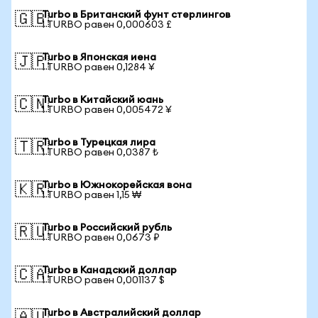
Turbo в Британский фунт стерлингов
🇬🇧
1 TURBO равен 0,000603 £
Turbo в Японская иена
🇯🇵
1 TURBO равен 0,1284 ¥
Turbo в Китайский юань
🇨🇳
1 TURBO равен 0,005472 ¥
Turbo в Турецкая лира
🇹🇷
1 TURBO равен 0,0387 ₺
Turbo в Южнокорейская вона
🇰🇷
1 TURBO равен 1,15 ₩
Turbo в Российский рубль
🇷🇺
1 TURBO равен 0,0673 ₽
Turbo в Канадский доллар
🇨🇦
1 TURBO равен 0,001137 $
Turbo в Австралийский доллар