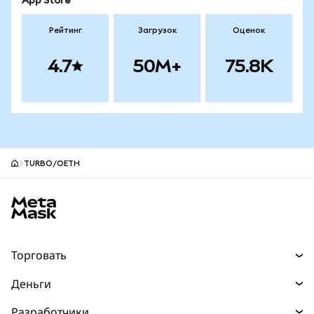
App Store
Рейтинг
Загрузок
Оценок
4.7
50M+
75.8K
TURBO/OETH
Нижний колонтитул сайта MetaMask
Торговать
Торговля
Деньги
Swaps
Покупайте
Разработчики