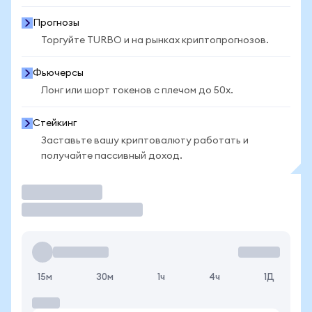
Прогнозы
Торгуйте TURBO и на рынках криптопрогнозов.
Фьючерсы
Лонг или шорт токенов с плечом до 50x.
Стейкинг
Заставьте вашу криптовалюту работать и
получайте пассивный доход.
Торговать
15м
30м
1ч
4ч
1Д