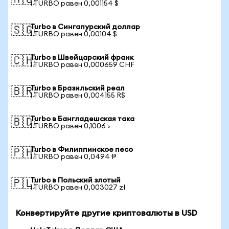
🇦🇺
1 TURBO равен 0,001154 $
Turbo в Сингапурский доллар
🇸🇬
1 TURBO равен 0,00104 $
Turbo в Швейцарский франк
🇨🇭
1 TURBO равен 0,000659 CHF
Turbo в Бразильский реал
🇧🇷
1 TURBO равен 0,004155 R$
Turbo в Бангладешская така
🇧🇩
1 TURBO равен 0,1006 ৳
Turbo в Филиппинское песо
🇵🇭
1 TURBO равен 0,0494 ₱
Turbo в Польский злотый
🇵🇱
1 TURBO равен 0,003027 zł
Конвертируйте другие криптовалюты в USD