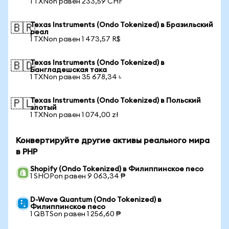
1 TXNon равен 233,59 CHF
Texas Instruments (Ondo Tokenized) в Бразильский
🇧🇷
реал
1 TXNon равен 1 473,57 R$
Texas Instruments (Ondo Tokenized) в
🇧🇩
Бангладешская така
1 TXNon равен 35 678,34 ৳
Texas Instruments (Ondo Tokenized) в Польский
🇵🇱
злотый
1 TXNon равен 1 074,00 zł
Конвертируйте другие активы реального мира
в PHP
Shopify (Ondo Tokenized) в Филиппинское песо
1 SHOPon равен 9 063,34 ₱
D-Wave Quantum (Ondo Tokenized) в
Филиппинское песо
1 QBTSon равен 1 256,60 ₱