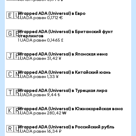
Wrapped ADA (Universal) в Евро
🇪🇺
1 UADA равен 0,1712 €
Wrapped ADA (Universal) в Британский фунт
🇬🇧
стерлингов
1 UADA равен 0,1465 £
Wrapped ADA (Universal) в Японская иена
🇯🇵
1 UADA равен 31,42 ¥
Wrapped ADA (Universal) в Китайский юань
🇨🇳
1 UADA равен 1,33 ¥
Wrapped ADA (Universal) в Турецкая лира
🇹🇷
1 UADA равен 9,44 ₺
Wrapped ADA (Universal) в Южнокорейская вона
🇰🇷
1 UADA равен 280,42 ₩
Wrapped ADA (Universal) в Российский рубль
🇷🇺
1 UADA равен 16,34 ₽