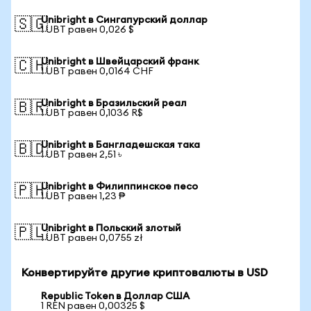
Unibright в Сингапурский доллар
🇸🇬
1 UBT равен 0,026 $
Unibright в Швейцарский франк
🇨🇭
1 UBT равен 0,0164 CHF
Unibright в Бразильский реал
🇧🇷
1 UBT равен 0,1036 R$
Unibright в Бангладешская така
🇧🇩
1 UBT равен 2,51 ৳
Unibright в Филиппинское песо
🇵🇭
1 UBT равен 1,23 ₱
Unibright в Польский злотый
🇵🇱
1 UBT равен 0,0755 zł
Конвертируйте другие криптовалюты в USD
Republic Token в Доллар США
1 REN равен 0,00325 $