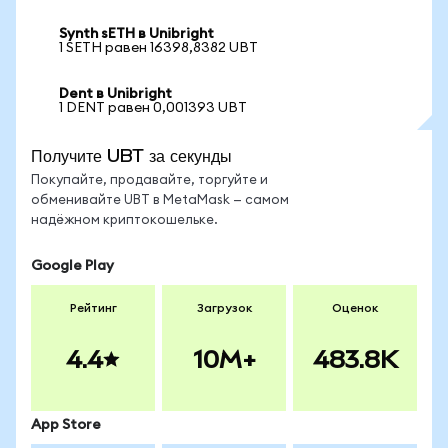
Synth sETH в Unibright
1 SETH равен 16398,8382 UBT
Dent в Unibright
1 DENT равен 0,001393 UBT
Получите UBT за секунды
Покупайте, продавайте, торгуйте и
обменивайте UBT в MetaMask — самом
надёжном криптокошельке.
Google Play
Рейтинг
Загрузок
Оценок
4.4
10M+
483.8K
App Store