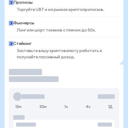
Прогнозы
Торгуйте UBT и на рынках криптопрогнозов.
Фьючерсы
Лонг или шорт токенов с плечом до 50x.
Стейкинг
Заставьте вашу криптовалюту работать и
получайте пассивный доход.
Торговать
15м
30м
1ч
4ч
1Д