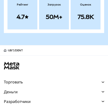
Рейтинг
Загрузок
Оценок
4.7
50M+
75.8K
UBT/DENT
Нижний колонтитул сайта MetaMask
Торговать
Торговля
Деньги
Swaps
Покупайте
Разработчики
Прогнозы
НОВИНКА
Карта
Документация для разработчиков