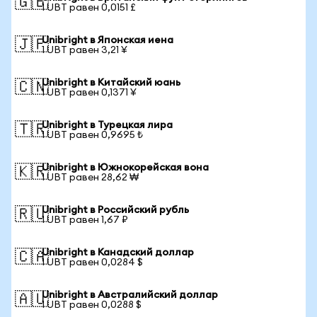
🇬🇧
1 UBT равен 0,0151 £
Unibright в Японская иена
🇯🇵
1 UBT равен 3,21 ¥
Unibright в Китайский юань
🇨🇳
1 UBT равен 0,1371 ¥
Unibright в Турецкая лира
🇹🇷
1 UBT равен 0,9695 ₺
Unibright в Южнокорейская вона
🇰🇷
1 UBT равен 28,62 ₩
Unibright в Российский рубль
🇷🇺
1 UBT равен 1,67 ₽
Unibright в Канадский доллар
🇨🇦
1 UBT равен 0,0284 $
Unibright в Австралийский доллар
🇦🇺
1 UBT равен 0,0288 $