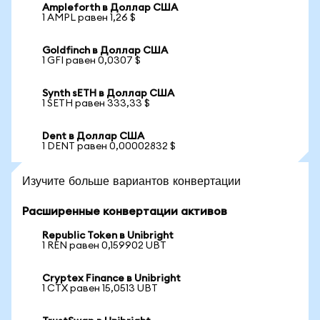
Ampleforth в Доллар США
1 AMPL равен 1,26 $
Goldfinch в Доллар США
1 GFI равен 0,0307 $
Synth sETH в Доллар США
1 SETH равен 333,33 $
Dent в Доллар США
1 DENT равен 0,00002832 $
Изучите больше вариантов конвертации
Расширенные конвертации активов
Republic Token в Unibright
1 REN равен 0,159902 UBT
Cryptex Finance в Unibright
1 CTX равен 15,0513 UBT