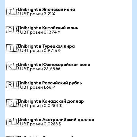
Unibright в Японская иена
🇯🇵
1 UBT равен 3,21 ¥
Unibright в Китайский юань
🇨🇳
1 UBT равен 0,1374 ¥
Unibright в Турецкая лира
🇹🇷
1 UBT равен 0,9716 ₺
Unibright в Южнокорейская вона
🇰🇷
1 UBT равен 28,68 ₩
Unibright в Российский рубль
🇷🇺
1 UBT равен 1,68 ₽
Unibright в Канадский доллар
🇨🇦
1 UBT равен 0,0284 $
Unibright в Австралийский доллар
🇦🇺
1 UBT равен 0,0288 $