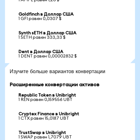
1 AMPL равен 1,26 $
Goldfinch в Доллар США
1 GFI равен 0,0307 $
Synth sETH в Доллар США
1 SETH равен 333,33 $
Dent в Доллар США
1 DENT равен 0,00002832 $
Изучите больше вариантов конвертации
Расширенные конвертации активов
Republic Token в Unibright
1 REN равен 0,159556 UBT
Cryptex Finance в Unibright
1 CTX равен 15,0187 UBT
TrustSwap в Unibright
1 SWAP равен 1,7079 UBT