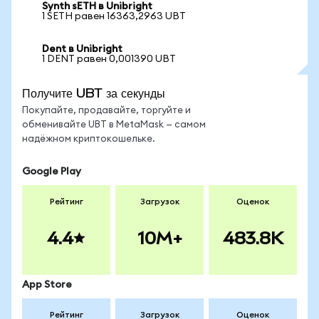
Synth sETH в Unibright
1 SETH равен 16363,2963 UBT
Dent в Unibright
1 DENT равен 0,001390 UBT
Получите UBT за секунды
Покупайте, продавайте, торгуйте и
обменивайте UBT в MetaMask — самом
надёжном криптокошельке.
Google Play
Рейтинг
Загрузок
Оценок
4.4
10M+
483.8K
App Store
Рейтинг
Загрузок
Оценок