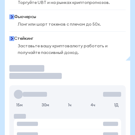
Торгуйте UBT и на рынках криптопрогнозов.
Фьючерсы
Лонг или шорт токенов с плечом до 50x.
Стейкинг
Заставьте вашу криптовалюту работать и
получайте пассивный доход.
Торговать
15м
30м
1ч
4ч
1Д