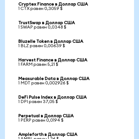
Cryptex Finance в Доллар США
1 CTX равен 0,3059 $
TrustSwap в Доллар США
1 SWAP равен 0,0348 $
Bluzelle Token в Доллар США
1 BLZ равен 0,00639 $
Harvest Finance в Доллар США
1 FARM равен 5,21 $
Measurable Data в Доллар США
1 MDT равен 0,002926 $
DeFi Pulse Index в Доллар США
1 DPI равен 37,05 $
Perpetual в Доллар США
1 PERP равен 0,0194 $
Ampleforth в Доллар США