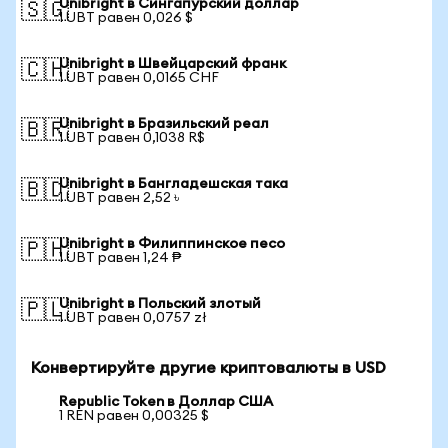
Unibright в Сингапурский доллар
🇸🇬
1 UBT равен 0,026 $
Unibright в Швейцарский франк
🇨🇭
1 UBT равен 0,0165 CHF
Unibright в Бразильский реал
🇧🇷
1 UBT равен 0,1038 R$
Unibright в Бангладешская така
🇧🇩
1 UBT равен 2,52 ৳
Unibright в Филиппинское песо
🇵🇭
1 UBT равен 1,24 ₱
Unibright в Польский злотый
🇵🇱
1 UBT равен 0,0757 zł
Конвертируйте другие криптовалюты в USD
Republic Token в Доллар США
1 REN равен 0,00325 $