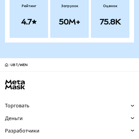
Рейтинг
Загрузок
Оценок
4.7
50M+
75.8K
UBT/WEN
Нижний колонтитул сайта MetaMask
Торговать
Торговля
Деньги
Swaps
Покупайте
Разработчики
Прогнозы
НОВИНКА
Карта
Документация для разработчиков