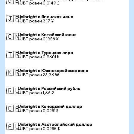
🇬🇧
1 UBT равен 0,0149 £
Unibright в Японская иена
🇯🇵
1 UBT равен 3,17 ¥
Unibright в Китайский юань
🇨🇳
1 UBT равен 0,1358 ¥
Unibright в Турецкая лира
🇹🇷
1 UBT равен 0,9601 ₺
Unibright в Южнокорейская вона
🇰🇷
1 UBT равен 28,36 ₩
Unibright в Российский рубль
🇷🇺
1 UBT равен 1,66 ₽
Unibright в Канадский доллар
🇨🇦
1 UBT равен 0,0281 $
Unibright в Австралийский доллар
🇦🇺
1 UBT равен 0,0285 $