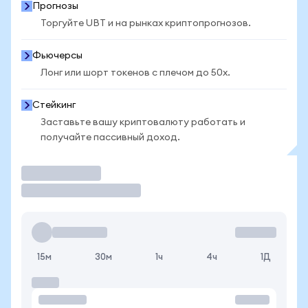
Прогнозы
Торгуйте UBT и на рынках криптопрогнозов.
Фьючерсы
Лонг или шорт токенов с плечом до 50x.
Стейкинг
Заставьте вашу криптовалюту работать и
получайте пассивный доход.
Торговать
15м
30м
1ч
4ч
1Д