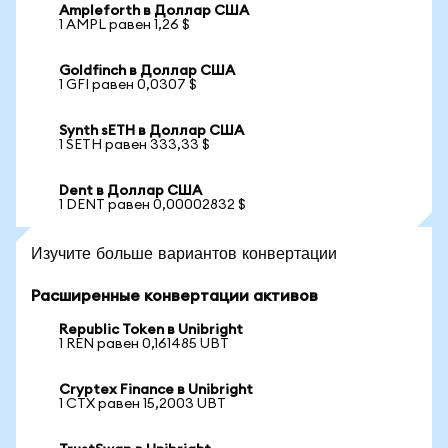
Ampleforth в Доллар США
1 AMPL равен 1,26 $
Goldfinch в Доллар США
1 GFI равен 0,0307 $
Synth sETH в Доллар США
1 SETH равен 333,33 $
Dent в Доллар США
1 DENT равен 0,00002832 $
Изучите больше вариантов конвертации
Расширенные конвертации активов
Republic Token в Unibright
1 REN равен 0,161485 UBT
Cryptex Finance в Unibright
1 CTX равен 15,2003 UBT