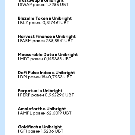
TrustSwap в Unibright
1 SWAP равен 1,7286 UBT
Bluzelle Token в Unibright
1 BLZ равен 0,317461 UBT
Harvest Finance в Unibright
1 FARM равен 258,8541 UBT
Measurable Data в Unibright
1 MDT равен 0,145388 UBT
DeFi Pulse Index в Unibright
1 DPI равен 1840,7953 UBT
Perpetual в Unibright
1 PERP равен 0,962296 UBT
Ampleforth в Unibright
1 AMPL равен 62,6019 UBT
Goldfinch в Unibright
1 GFI равен 1,5236 UBT