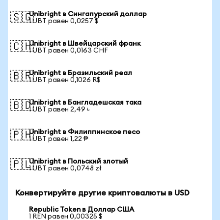
Unibright в Сингапурский доллар
🇸🇬
1 UBT равен 0,0257 $
Unibright в Швейцарский франк
🇨🇭
1 UBT равен 0,0163 CHF
Unibright в Бразильский реал
🇧🇷
1 UBT равен 0,1026 R$
Unibright в Бангладешская така
🇧🇩
1 UBT равен 2,49 ৳
Unibright в Филиппинское песо
🇵🇭
1 UBT равен 1,22 ₱
Unibright в Польский злотый
🇵🇱
1 UBT равен 0,0748 zł
Конвертируйте другие криптовалюты в USD
Republic Token в Доллар США
1 REN равен 0,00325 $