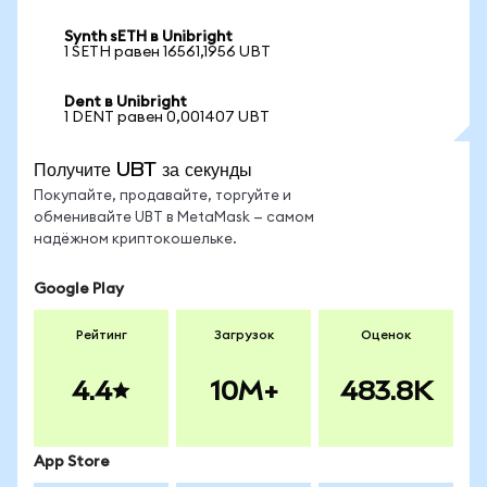
Synth sETH в Unibright
1 SETH равен 16561,1956 UBT
Dent в Unibright
1 DENT равен 0,001407 UBT
Получите UBT за секунды
Покупайте, продавайте, торгуйте и
обменивайте UBT в MetaMask — самом
надёжном криптокошельке.
Google Play
Рейтинг
Загрузок
Оценок
4.4
10M+
483.8K
App Store