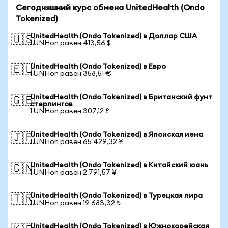
Сегодняшний курс обмена UnitedHealth (Ondo
Tokenized)
UnitedHealth (Ondo Tokenized) в Доллар США
🇺🇸
1 UNHon равен 413,56 $
UnitedHealth (Ondo Tokenized) в Евро
🇪🇺
1 UNHon равен 358,51 €
UnitedHealth (Ondo Tokenized) в Британский фунт
🇬🇧
стерлингов
1 UNHon равен 307,12 £
UnitedHealth (Ondo Tokenized) в Японская иена
🇯🇵
1 UNHon равен 65 429,32 ¥
UnitedHealth (Ondo Tokenized) в Китайский юань
🇨🇳
1 UNHon равен 2 791,57 ¥
UnitedHealth (Ondo Tokenized) в Турецкая лира
🇹🇷
1 UNHon равен 19 683,32 ₺
UnitedHealth (Ondo Tokenized) в Южнокорейская