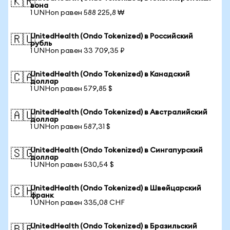
🇰🇷
вона
1 UNHon равен 588 225,8 ₩
UnitedHealth (Ondo Tokenized) в Российский
🇷🇺
рубль
1 UNHon равен 33 709,35 ₽
UnitedHealth (Ondo Tokenized) в Канадский
🇨🇦
доллар
1 UNHon равен 579,85 $
UnitedHealth (Ondo Tokenized) в Австралийский
🇦🇺
доллар
1 UNHon равен 587,31 $
UnitedHealth (Ondo Tokenized) в Сингапурский
🇸🇬
доллар
1 UNHon равен 530,54 $
UnitedHealth (Ondo Tokenized) в Швейцарский
🇨🇭
франк
1 UNHon равен 335,08 CHF
UnitedHealth (Ondo Tokenized) в Бразильский