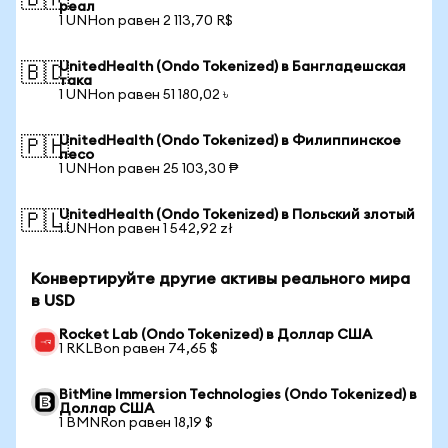
🇧🇷
реал
1 UNHon равен 2 113,70 R$
UnitedHealth (Ondo Tokenized) в Бангладешская
🇧🇩
така
1 UNHon равен 51 180,02 ৳
UnitedHealth (Ondo Tokenized) в Филиппинское
🇵🇭
песо
1 UNHon равен 25 103,30 ₱
UnitedHealth (Ondo Tokenized) в Польский злотый
🇵🇱
1 UNHon равен 1 542,92 zł
Конвертируйте другие активы реального мира
в USD
Rocket Lab (Ondo Tokenized) в Доллар США
1 RKLBon равен 74,65 $
BitMine Immersion Technologies (Ondo Tokenized) в
Доллар США
1 BMNRon равен 18,19 $