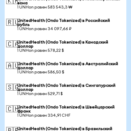
🇰🇷
вона
1 UNHon равен 583 543,3 ₩
UnitedHealth (Ondo Tokenized) в Российский
🇷🇺
рубль
1 UNHon равен 34 097,66 ₽
UnitedHealth (Ondo Tokenized) в Канадский
🇨🇦
доллар
1 UNHon равен 578,22 $
UnitedHealth (Ondo Tokenized) в Австралийский
🇦🇺
доллар
1 UNHon равен 586,50 $
UnitedHealth (Ondo Tokenized) в Сингапурский
🇸🇬
доллар
1 UNHon равен 529,71 $
UnitedHealth (Ondo Tokenized) в Швейцарский
🇨🇭
франк
1 UNHon равен 334,91 CHF
UnitedHealth (Ondo Tokenized) в Бразильский