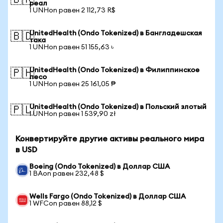
🇧🇷
реал
1 UNHon равен 2 112,73 R$
UnitedHealth (Ondo Tokenized) в Бангладешская
🇧🇩
така
1 UNHon равен 51 155,63 ৳
UnitedHealth (Ondo Tokenized) в Филиппинское
🇵🇭
песо
1 UNHon равен 25 161,05 ₱
UnitedHealth (Ondo Tokenized) в Польский злотый
🇵🇱
1 UNHon равен 1 539,90 zł
Конвертируйте другие активы реального мира
в USD
Boeing (Ondo Tokenized) в Доллар США
1 BAon равен 232,48 $
Wells Fargo (Ondo Tokenized) в Доллар США
1 WFCon равен 88,12 $