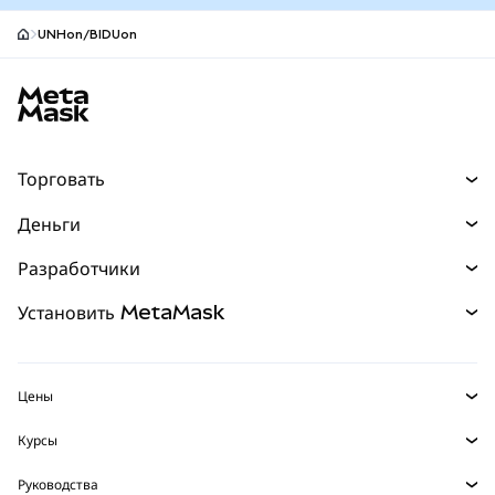
UNHon/BIDUon
Нижний колонтитул сайта MetaMask
Торговать
Торговля
Деньги
Swaps
Покупайте
Разработчики
Прогнозы
НОВИНКА
Карта
Документация для разработчиков
Установить MetaMask
Перпы
НОВИНКА
mUSD
НОВИНКА
Инфопанель
Защита транзакций
Реальные активы
Зарабатывайте
Набор умных счетов
Агентский кошелек
НОВИНКА
Цены
Встроенные кошельки
Snaps
Цена Bitcoin
Курсы
MetaMask Connect
Цена Ethereum
Награды
НОВИНКА
BTC в USD
Цена Solana
Руководства
Snaps
Безопасность
ETH в USD