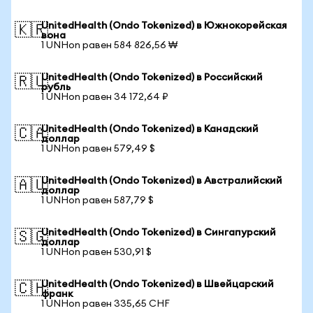
UnitedHealth (Ondo Tokenized) в Южнокорейская
🇰🇷
вона
1 UNHon равен 584 826,56 ₩
UnitedHealth (Ondo Tokenized) в Российский
🇷🇺
рубль
1 UNHon равен 34 172,64 ₽
UnitedHealth (Ondo Tokenized) в Канадский
🇨🇦
доллар
1 UNHon равен 579,49 $
UnitedHealth (Ondo Tokenized) в Австралийский
🇦🇺
доллар
1 UNHon равен 587,79 $
UnitedHealth (Ondo Tokenized) в Сингапурский
🇸🇬
доллар
1 UNHon равен 530,91 $
UnitedHealth (Ondo Tokenized) в Швейцарский
🇨🇭
франк
1 UNHon равен 335,65 CHF