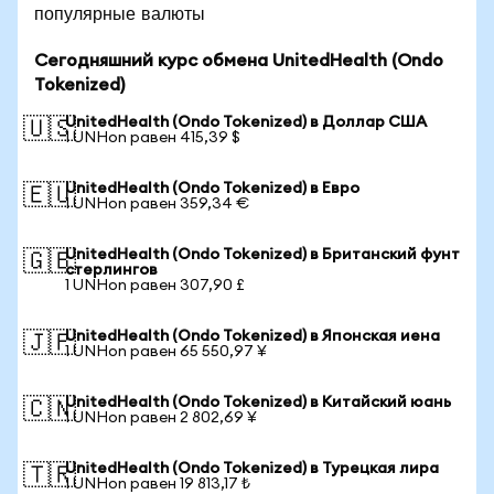
популярные валюты
Сегодняшний курс обмена UnitedHealth (Ondo
Tokenized)
UnitedHealth (Ondo Tokenized) в Доллар США
🇺🇸
1 UNHon равен 415,39 $
UnitedHealth (Ondo Tokenized) в Евро
🇪🇺
1 UNHon равен 359,34 €
UnitedHealth (Ondo Tokenized) в Британский фунт
🇬🇧
стерлингов
1 UNHon равен 307,90 £
UnitedHealth (Ondo Tokenized) в Японская иена
🇯🇵
1 UNHon равен 65 550,97 ¥
UnitedHealth (Ondo Tokenized) в Китайский юань
🇨🇳
1 UNHon равен 2 802,69 ¥
UnitedHealth (Ondo Tokenized) в Турецкая лира
🇹🇷
1 UNHon равен 19 813,17 ₺