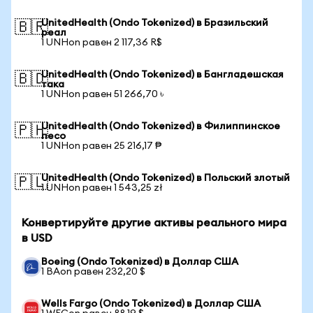
UnitedHealth (Ondo Tokenized) в Бразильский
🇧🇷
реал
1 UNHon равен 2 117,36 R$
UnitedHealth (Ondo Tokenized) в Бангладешская
🇧🇩
така
1 UNHon равен 51 266,70 ৳
UnitedHealth (Ondo Tokenized) в Филиппинское
🇵🇭
песо
1 UNHon равен 25 216,17 ₱
UnitedHealth (Ondo Tokenized) в Польский злотый
🇵🇱
1 UNHon равен 1 543,25 zł
Конвертируйте другие активы реального мира
в USD
Boeing (Ondo Tokenized) в Доллар США
1 BAon равен 232,20 $
Wells Fargo (Ondo Tokenized) в Доллар США