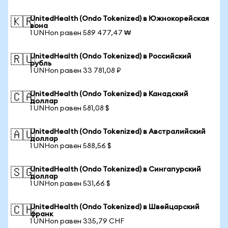
UnitedHealth (Ondo Tokenized) в Южнокорейская
🇰🇷
вона
1 UNHon равен 589 477,47 ₩
UnitedHealth (Ondo Tokenized) в Российский
🇷🇺
рубль
1 UNHon равен 33 781,08 ₽
UnitedHealth (Ondo Tokenized) в Канадский
🇨🇦
доллар
1 UNHon равен 581,08 $
UnitedHealth (Ondo Tokenized) в Австралийский
🇦🇺
доллар
1 UNHon равен 588,56 $
UnitedHealth (Ondo Tokenized) в Сингапурский
🇸🇬
доллар
1 UNHon равен 531,66 $
UnitedHealth (Ondo Tokenized) в Швейцарский
🇨🇭
франк
1 UNHon равен 335,79 CHF