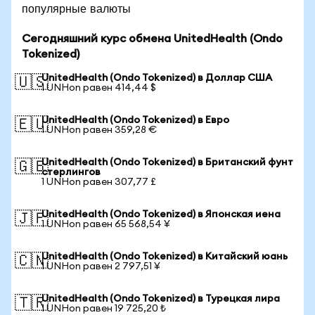
популярные валюты
Сегодняшний курс обмена UnitedHealth (Ondo
Tokenized)
UnitedHealth (Ondo Tokenized) в Доллар США
🇺🇸
1 UNHon равен 414,44 $
UnitedHealth (Ondo Tokenized) в Евро
🇪🇺
1 UNHon равен 359,28 €
UnitedHealth (Ondo Tokenized) в Британский фунт
🇬🇧
стерлингов
1 UNHon равен 307,77 £
UnitedHealth (Ondo Tokenized) в Японская иена
🇯🇵
1 UNHon равен 65 568,54 ¥
UnitedHealth (Ondo Tokenized) в Китайский юань
🇨🇳
1 UNHon равен 2 797,51 ¥
UnitedHealth (Ondo Tokenized) в Турецкая лира
🇹🇷
1 UNHon равен 19 725,20 ₺