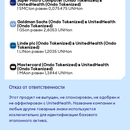
Super Micro Computer (Ondo Tokenized) в
UnitedHealth (Ondo Tokenized)
1 SMCIon равен 0,075475 UNHon
Goldman Sachs (Ondo Tokenized) в UnitedHealth
(Ondo Tokenized)
1 GSon равен 2,6053 UNHon
Linde plc (Ondo Tokenized) в UnitedHealth (Ondo
Tokenized)
1 LINon равен 1,2035 UNHon
Mastercard (Ondo Tokenized) в UnitedHealth
(Ondo Tokenized)
1 MAon равен 1,3846 UNHon
Отказ от ответственности
Этот продукт не выпущен, не спонсирован, не одобрен и
не аффилирован с UnitedHealth. Название компании и
любые другие товарные знаки используются
исключительно для идентификации базового
эталонного актива.