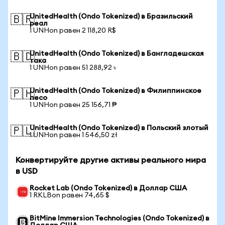
UnitedHealth (Ondo Tokenized) в Бразильский
🇧🇷
реал
1 UNHon равен 2 118,20 R$
UnitedHealth (Ondo Tokenized) в Бангладешская
🇧🇩
така
1 UNHon равен 51 288,92 ৳
UnitedHealth (Ondo Tokenized) в Филиппинское
🇵🇭
песо
1 UNHon равен 25 156,71 ₱
UnitedHealth (Ondo Tokenized) в Польский злотый
🇵🇱
1 UNHon равен 1 546,50 zł
Конвертируйте другие активы реального мира
в USD
Rocket Lab (Ondo Tokenized) в Доллар США
1 RKLBon равен 74,65 $
BitMine Immersion Technologies (Ondo Tokenized) в