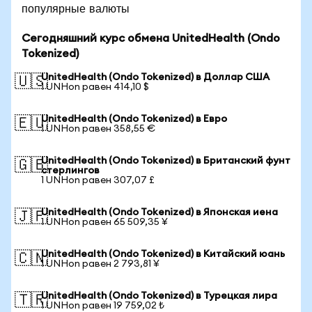
популярные валюты
Сегодняшний курс обмена UnitedHealth (Ondo
Tokenized)
UnitedHealth (Ondo Tokenized) в Доллар США
🇺🇸
1 UNHon равен 414,10 $
UnitedHealth (Ondo Tokenized) в Евро
🇪🇺
1 UNHon равен 358,55 €
UnitedHealth (Ondo Tokenized) в Британский фунт
🇬🇧
стерлингов
1 UNHon равен 307,07 £
UnitedHealth (Ondo Tokenized) в Японская иена
🇯🇵
1 UNHon равен 65 509,35 ¥
UnitedHealth (Ondo Tokenized) в Китайский юань
🇨🇳
1 UNHon равен 2 793,81 ¥
UnitedHealth (Ondo Tokenized) в Турецкая лира
🇹🇷
1 UNHon равен 19 759,02 ₺