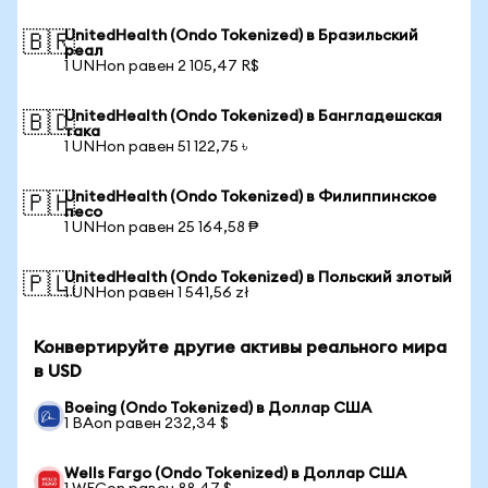
UnitedHealth (Ondo Tokenized) в Бразильский
🇧🇷
реал
1 UNHon равен 2 105,47 R$
UnitedHealth (Ondo Tokenized) в Бангладешская
🇧🇩
така
1 UNHon равен 51 122,75 ৳
UnitedHealth (Ondo Tokenized) в Филиппинское
🇵🇭
песо
1 UNHon равен 25 164,58 ₱
UnitedHealth (Ondo Tokenized) в Польский злотый
🇵🇱
1 UNHon равен 1 541,56 zł
Конвертируйте другие активы реального мира
в USD
Boeing (Ondo Tokenized) в Доллар США
1 BAon равен 232,34 $
Wells Fargo (Ondo Tokenized) в Доллар США