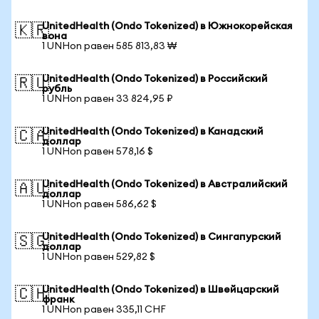
UnitedHealth (Ondo Tokenized) в Южнокорейская
🇰🇷
вона
1 UNHon равен 585 813,83 ₩
UnitedHealth (Ondo Tokenized) в Российский
🇷🇺
рубль
1 UNHon равен 33 824,95 ₽
UnitedHealth (Ondo Tokenized) в Канадский
🇨🇦
доллар
1 UNHon равен 578,16 $
UnitedHealth (Ondo Tokenized) в Австралийский
🇦🇺
доллар
1 UNHon равен 586,62 $
UnitedHealth (Ondo Tokenized) в Сингапурский
🇸🇬
доллар
1 UNHon равен 529,82 $
UnitedHealth (Ondo Tokenized) в Швейцарский
🇨🇭
франк
1 UNHon равен 335,11 CHF