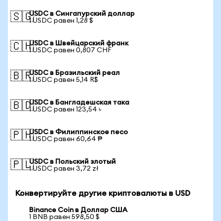
USDC в Сингапурский доллар
🇸🇬
1 USDC равен 1,28 $
USDC в Швейцарский франк
🇨🇭
1 USDC равен 0,807 CHF
USDC в Бразильский реал
🇧🇷
1 USDC равен 5,14 R$
USDC в Бангладешская така
🇧🇩
1 USDC равен 123,54 ৳
USDC в Филиппинское песо
🇵🇭
1 USDC равен 60,64 ₱
USDC в Польский злотый
🇵🇱
1 USDC равен 3,72 zł
Конвертируйте другие криптовалюты в USD
Binance Coin в Доллар США
1 BNB равен 598,50 $