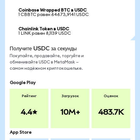
Coinbase Wrapped BTC в USDC
1 CBBTC равен 64673,9141 USDC
Chainlink Token в USDC
1 LINK равен 8,1139 USDC
Получите USDC за секунды
Покупайте, продавайте, торгуйте и
обменивайте USDC в MetaMask —
самом надёжном криптокошельке.
Google Play
Рейтинг
Загрузок
Оценок
4.4
10M+
483.7K
App Store