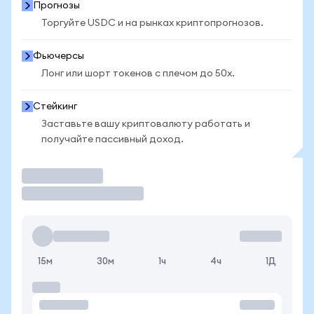
Прогнозы
Торгуйте USDC и на рынках криптопрогнозов.
Фьючерсы
Лонг или шорт токенов с плечом до 50x.
Стейкинг
Заставьте вашу криптовалюту работать и
получайте пассивный доход.
Торговать
15м
30м
1ч
4ч
1Д