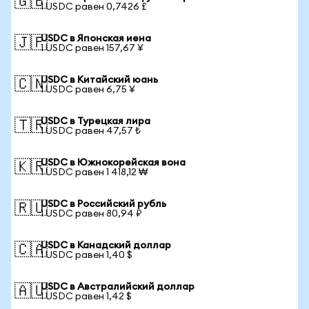
🇬🇧
1 USDC равен 0,7426 £
USDC в Японская иена
🇯🇵
1 USDC равен 157,67 ¥
USDC в Китайский юань
🇨🇳
1 USDC равен 6,75 ¥
USDC в Турецкая лира
🇹🇷
1 USDC равен 47,57 ₺
USDC в Южнокорейская вона
🇰🇷
1 USDC равен 1 418,12 ₩
USDC в Российский рубль
🇷🇺
1 USDC равен 80,94 ₽
USDC в Канадский доллар
🇨🇦
1 USDC равен 1,40 $
USDC в Австралийский доллар
🇦🇺
1 USDC равен 1,42 $