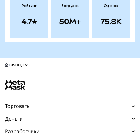
Рейтинг
Загрузок
Оценок
4.7
50M+
75.8K
USDC/ENS
Нижний колонтитул сайта MetaMask
Торговать
Торговля
Деньги
Swaps
Покупайте
Разработчики
Прогнозы
НОВИНКА
Карта
Документация для разработчиков