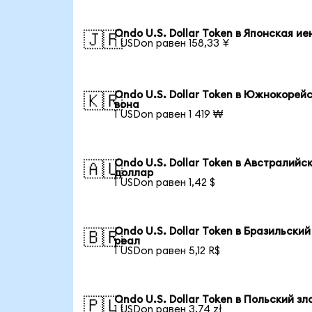
Ondo U.S. Dollar Token в Японская ие
🇯🇵
1 USDon равен 158,33 ¥
Ondo U.S. Dollar Token в Южнокорей
🇰🇷
вона
1 USDon равен 1 419 ₩
Ondo U.S. Dollar Token в Австралийс
🇦🇺
доллар
1 USDon равен 1,42 $
Ondo U.S. Dollar Token в Бразильский
🇧🇷
реал
1 USDon равен 5,12 R$
Ondo U.S. Dollar Token в Польский зл
🇵🇱
1 USDon равен 3,74 zł