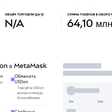
ОБЪЕМ ТОРГОВЛИ
(24 Ч)
СУММА ТОКЕНОВ В ОБОРОТ
N/A
64,10 мл
SDon в MetaMask
Торговать
on
Обменять
USDon
on
Торгуйте USDon
внутри и между
блокчейнами.
15м
30м
Стейкинг