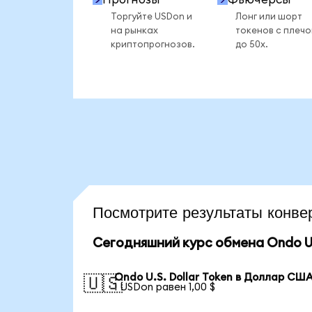
Торгуйте USDon и
Лонг или шорт
на рынках
токенов с плеч
криптопрогнозов.
до 50x.
Посмотрите результаты конв
Сегодняшний курс обмена Ondo U.S
Ondo U.S. Dollar Token в Доллар СШ
🇺🇸
1 USDon равен 1,00 $