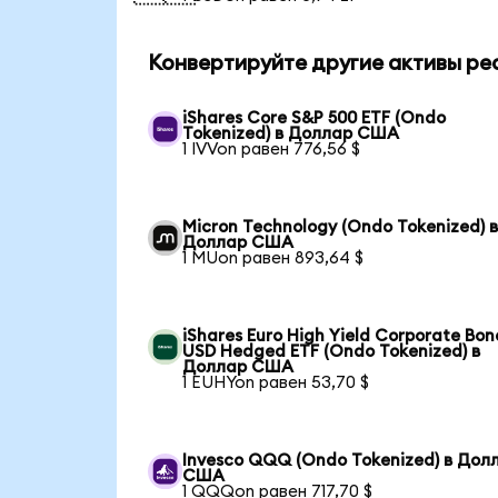
Конвертируйте другие активы ре
iShares Core S&P 500 ETF (Ondo
Tokenized) в Доллар США
1 IVVon равен 776,56 $
Micron Technology (Ondo Tokenized) 
Доллар США
1 MUon равен 893,64 $
iShares Euro High Yield Corporate Bon
USD Hedged ETF (Ondo Tokenized) в
Доллар США
1 EUHYon равен 53,70 $
Invesco QQQ (Ondo Tokenized) в Дол
США
1 QQQon равен 717,70 $