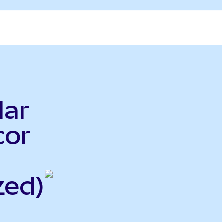
lar
cor
zed)