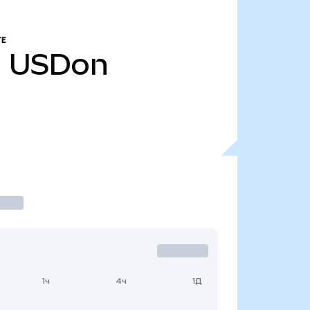
Е
н
USDon
1ч
4ч
1Д