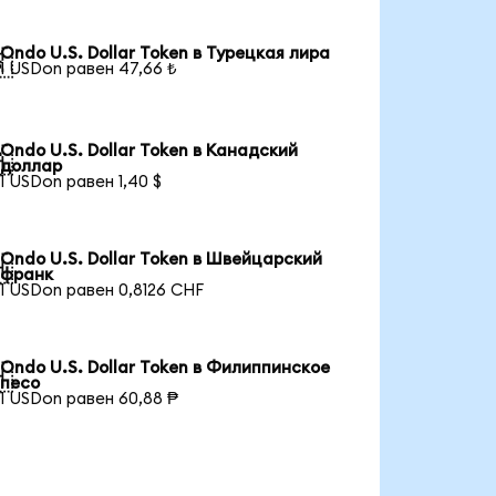
Ondo U.S. Dollar Token в Турецкая лира

1 USDon равен 47,66 ₺
Ondo U.S. Dollar Token в Канадский

доллар
1 USDon равен 1,40 $
Ondo U.S. Dollar Token в Швейцарский

франк
1 USDon равен 0,8126 CHF
Ondo U.S. Dollar Token в Филиппинское

песо
1 USDon равен 60,88 ₱