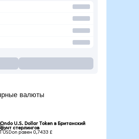
ярные валюты
Ondo U.S. Dollar Token в Британский

фунт стерлингов
1 USDon равен 0,7433 £