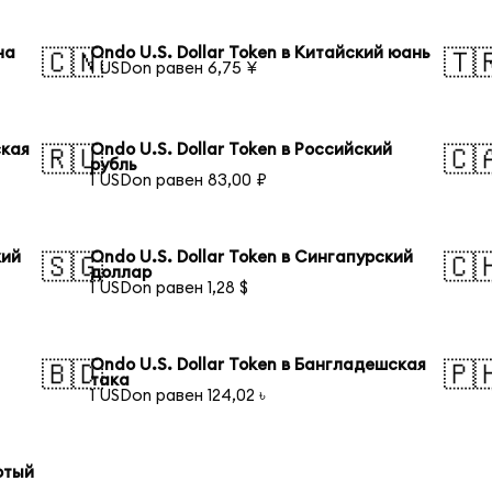
на
Ondo U.S. Dollar Token в Китайский юань
🇨🇳
🇹
1 USDon равен 6,75 ¥
ская
Ondo U.S. Dollar Token в Российский
🇷🇺
🇨
рубль
1 USDon равен 83,00 ₽
кий
Ondo U.S. Dollar Token в Сингапурский
🇸🇬
🇨
доллар
1 USDon равен 1,28 $
Ondo U.S. Dollar Token в Бангладешская
🇧🇩
🇵
така
1 USDon равен 124,02 ৳
отый