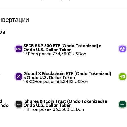
нвертации
ов
SPDR S&P 500 ETF (Ondo Tokenized) в
Ondo U.S. Dollar Token
1 SPYon равен 774,3800 USDon
в
Global X Blockchain ETF (Ondo Tokenized)
в Ondo U.S. Dollar Token
1 BKCHon равен 65,3433 USDon
d
iShares Bitcoin Trust (Ondo Tokenized) в
Ondo
Ondo U.S. Dollar Token
1 IBITon равен 36,5600 USDon