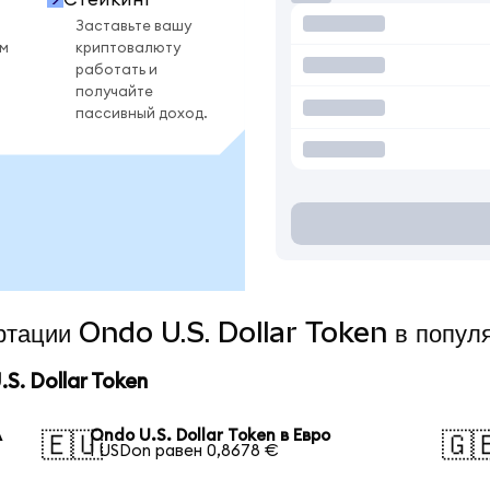
Заставьте вашу
ом
криптовалюту
работать и
получайте
пассивный доход.
ертации Ondo U.S. Dollar Token в попул
. Dollar Token
А
Ondo U.S. Dollar Token в Евро
🇪🇺
🇬
1 USDon равен 0,8678 €