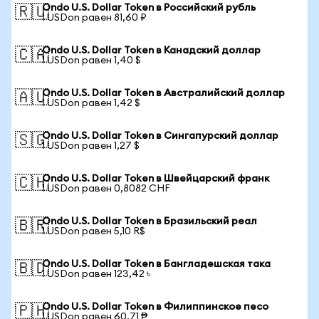
Ondo U.S. Dollar Token в Российский рубль
🇷🇺
1 USDon равен 81,60 ₽
Ondo U.S. Dollar Token в Канадский доллар
🇨🇦
1 USDon равен 1,40 $
Ondo U.S. Dollar Token в Австралийский доллар
🇦🇺
1 USDon равен 1,42 $
Ondo U.S. Dollar Token в Сингапурский доллар
🇸🇬
1 USDon равен 1,27 $
Ondo U.S. Dollar Token в Швейцарский франк
🇨🇭
1 USDon равен 0,8082 CHF
Ondo U.S. Dollar Token в Бразильский реал
🇧🇷
1 USDon равен 5,10 R$
Ondo U.S. Dollar Token в Бангладешская така
🇧🇩
1 USDon равен 123,42 ৳
Ondo U.S. Dollar Token в Филиппинское песо
🇵🇭
1 USDon равен 60,71 ₱