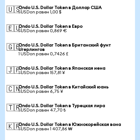
Ondo U.S. Dollar Token в Доллар США
🇺🇸
1 USDon равен 1,00 $
Ondo U.S. Dollar Token в Евро
🇪🇺
1 USDon равен 0,869 €
Ondo U.S. Dollar Token в Британский фунт
🇬🇧
стерлингов
1 USDon равен 0,7426 £
Ondo U.S. Dollar Token в Японская иена
🇯🇵
1 USDon равен 157,81 ¥
Ondo U.S. Dollar Token в Китайский юань
🇨🇳
1 USDon равен 6,75 ¥
Ondo U.S. Dollar Token в Турецкая лира
🇹🇷
1 USDon равен 47,70 ₺
Ondo U.S. Dollar Token в Южнокорейская вона
🇰🇷
1 USDon равен 1 407,86 ₩