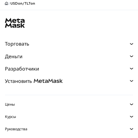
USDon/TLTon
Нижний колонтитул сайта MetaMask
Торговать
Торговля
Деньги
Swaps
Покупайте
Разработчики
Прогнозы
НОВИНКА
Карта
Документация для разработчиков
Установить MetaMask
Перпы
НОВИНКА
mUSD
НОВИНКА
Инфопанель
Защита транзакций
Реальные активы
Зарабатывайте
Набор умных счетов
Агентский кошелек
НОВИНКА
Цены
Встроенные кошельки
Snaps
Цена Bitcoin
Курсы
MetaMask Connect
Цена Ethereum
Награды
НОВИНКА
BTC в USD
Цена Solana
Руководства
Snaps
Безопасность
ETH в USD
Купить BTC
Цена Shiba Inu