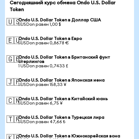
Сегодняшний курс обмена Ondo U.S. Dollar
Token
Ondo U.S. Dollar Token в Доллар США
🇺🇸
1 USDon равен 1,00 $
Ondo U.S. Dollar Token в Евро
🇪🇺
1 USDon равен 0,8678 €
Ondo U.S. Dollar Token в Британский фунт
🇬🇧
стерлингов
1 USDon равен 0,7433 £
Ondo U.S. Dollar Token в Японская иена
🇯🇵
1 USDon равен 158,33 ¥
Ondo U.S. Dollar Token в Китайский юань
🇨🇳
1 USDon равен 6,75 ¥
Ondo U.S. Dollar Token в Турецкая лира
🇹🇷
1 USDon равен 47,66 ₺
Ondo U.S. Dollar Token в Южнокорейская вона
🇰🇷