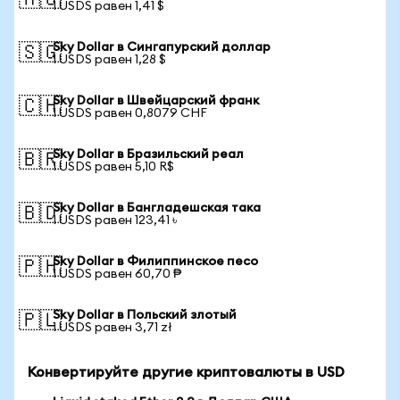
🇦🇺
1 USDS равен 1,41 $
Sky Dollar в Сингапурский доллар
🇸🇬
1 USDS равен 1,28 $
Sky Dollar в Швейцарский франк
🇨🇭
1 USDS равен 0,8079 CHF
Sky Dollar в Бразильский реал
🇧🇷
1 USDS равен 5,10 R$
Sky Dollar в Бангладешская така
🇧🇩
1 USDS равен 123,41 ৳
Sky Dollar в Филиппинское песо
🇵🇭
1 USDS равен 60,70 ₱
Sky Dollar в Польский злотый
🇵🇱
1 USDS равен 3,71 zł
Конвертируйте другие криптовалюты в USD