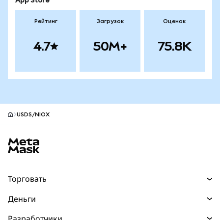
App Store
Рейтинг
Загрузок
Оценок
4.7
50M+
75.8K
USDS/NIOX
Нижний колонтитул сайта MetaMask
Торговать
Торговля
Деньги
Swaps
Покупайте
Разработчики