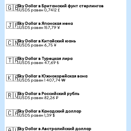
Sky Dollar в Британский фунт стерлингов
🇬🇧
1 USDS равен 0,7412 £
Sky Dollar в Японская иена
🇯🇵
1 USDS равен 157,79 ¥
Sky Dollar в Китайский юань
🇨🇳
1 USDS равен 6,75 ¥
Sky Dollar в Турецкая лира
🇹🇷
1 USDS равен 47,69 ₺
Sky Dollar в Южнокорейская вона
🇰🇷
1 USDS равен 1 407,74 ₩
Sky Dollar в Российский рубль
🇷🇺
1 USDS равен 82,26 ₽
Sky Dollar в Канадский доллар
🇨🇦
1 USDS равен 1,39 $
Sky Dollar в Австралийский доллар