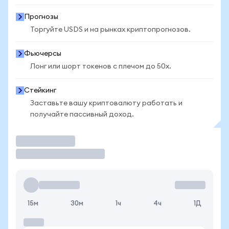
Прогнозы
Торгуйте USDS и на рынках криптопрогнозов.
Фьючерсы
Лонг или шорт токенов с плечом до 50x.
Стейкинг
Заставьте вашу криптовалюту работать и
получайте пассивный доход.
Торговать
15м
30м
1ч
4ч
1Д