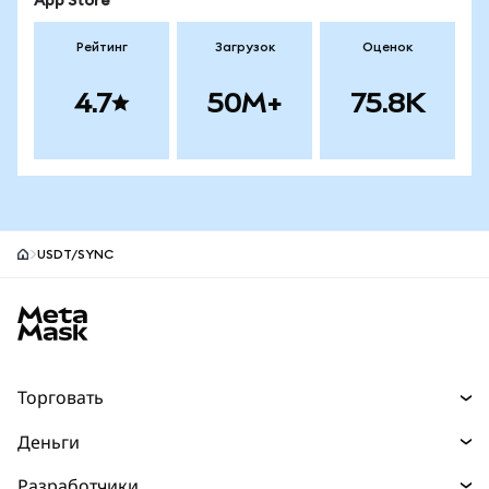
App Store
Рейтинг
Загрузок
Оценок
4.7
50M+
75.8K
USDT/SYNC
Нижний колонтитул сайта MetaMask
Торговать
Торговля
Деньги
Swaps
Покупайте
Разработчики