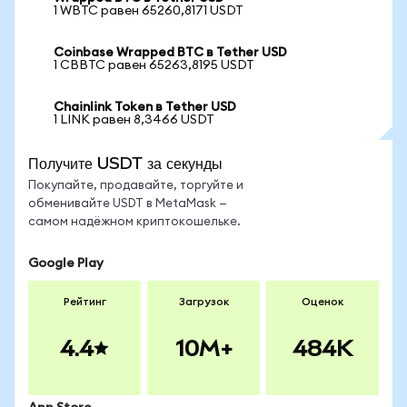
1 WBTC равен 65260,8171 USDT
Coinbase Wrapped BTC в Tether USD
1 CBBTC равен 65263,8195 USDT
Chainlink Token в Tether USD
1 LINK равен 8,3466 USDT
Получите USDT за секунды
Покупайте, продавайте, торгуйте и
обменивайте USDT в MetaMask —
самом надёжном криптокошельке.
Google Play
Рейтинг
Загрузок
Оценок
4.4
10M+
484K