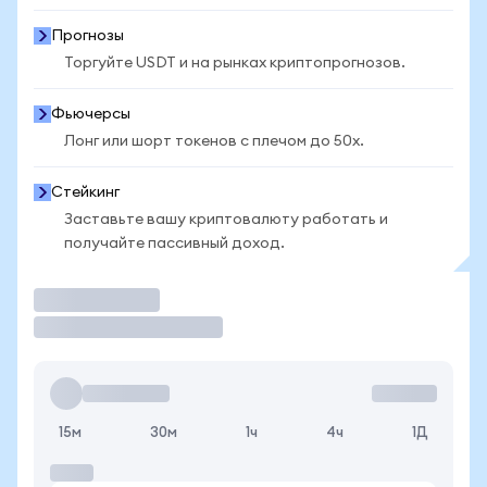
Прогнозы
Торгуйте USDT и на рынках криптопрогнозов.
Фьючерсы
Лонг или шорт токенов с плечом до 50x.
Стейкинг
Заставьте вашу криптовалюту работать и
получайте пассивный доход.
Торговать
15м
30м
1ч
4ч
1Д