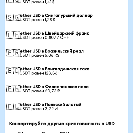
🇦🇺
1 USDT равен 1,41 $
Tether USD в Сингапурский доллар
🇸🇬
1 USDT равен 1,28 $
Tether USD в Швейцарский франк
🇨🇭
1 USDT равен 0,8077 CHF
Tether USD в Бразильский реал
🇧🇷
1 USDT равен 5,08 R$
Tether USD в Бангладешская така
🇧🇩
1 USDT равен 123,36 ৳
Tether USD в Филиппинское песо
🇵🇭
1 USDT равен 60,72 ₱
Tether USD в Польский злотый
🇵🇱
1 USDT равен 3,72 zł
Конвертируйте другие криптовалюты в USD