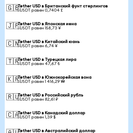
Tether USD в Британский фунт стерлингов
🇬🇧
1 USDT равен 0,7404 £
Tether USD в Японская иена
🇯🇵
1 USDT равен 158,73 ¥
Tether USD в Китайский юань
🇨🇳
1 USDT равен 6,74 ¥
Tether USD в Турецкая лира
🇹🇷
1 USDT равен 47,67 ₺
Tether USD в Южнокорейская вона
🇰🇷
1 USDT равен 1 416,29 ₩
Tether USD в Российский рубль
🇷🇺
1 USDT равен 82,61 ₽
Tether USD в Канадский доллар
🇨🇦
1 USDT равен 1,39 $
Tether USD в Австралийский доллар