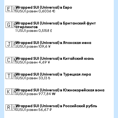
Wrapped SUI (Universal) в Евро
🇪🇺
1 USUI равен 0,6036 €
Wrapped SUI (Universal) в Британский фунт
🇬🇧
стерлингов
1 USUI равен 0,5158 £
Wrapped SUI (Universal) в Японская иена
🇯🇵
1 USUI равен 109,6 ¥
Wrapped SUI (Universal) в Китайский юань
🇨🇳
1 USUI равен 4,69 ¥
Wrapped SUI (Universal) в Турецкая лира
🇹🇷
1 USUI равен 33,13 ₺
Wrapped SUI (Universal) в Южнокорейская вона
🇰🇷
1 USUI равен 977,84 ₩
Wrapped SUI (Universal) в Российский рубль
🇷🇺
1 USUI равен 56,67 ₽