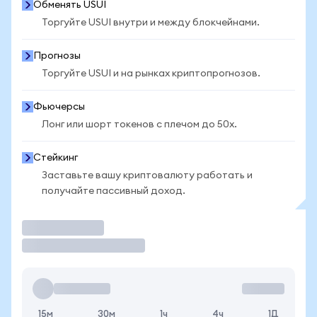
Обменять USUI
Торгуйте USUI внутри и между блокчейнами.
Прогнозы
Торгуйте USUI и на рынках криптопрогнозов.
Фьючерсы
Лонг или шорт токенов с плечом до 50x.
Стейкинг
Заставьте вашу криптовалюту работать и
получайте пассивный доход.
Торговать
15м
30м
1ч
4ч
1Д