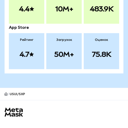
4.4
10M+
483.9K
App Store
Рейтинг
Загрузок
Оценок
4.7
50M+
75.8K
USUI/SXP
Нижний колонтитул сайта MetaMask