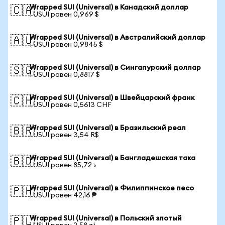
Wrapped SUI (Universal) в Канадский доллар
🇨🇦
1 USUI равен 0,969 $
Wrapped SUI (Universal) в Австралийский доллар
🇦🇺
1 USUI равен 0,9845 $
Wrapped SUI (Universal) в Сингапурский доллар
🇸🇬
1 USUI равен 0,8817 $
Wrapped SUI (Universal) в Швейцарский франк
🇨🇭
1 USUI равен 0,5613 CHF
Wrapped SUI (Universal) в Бразильский реал
🇧🇷
1 USUI равен 3,54 R$
Wrapped SUI (Universal) в Бангладешская така
🇧🇩
1 USUI равен 85,72 ৳
Wrapped SUI (Universal) в Филиппинское песо
🇵🇭
1 USUI равен 42,16 ₱
Wrapped SUI (Universal) в Польский злотый
🇵🇱