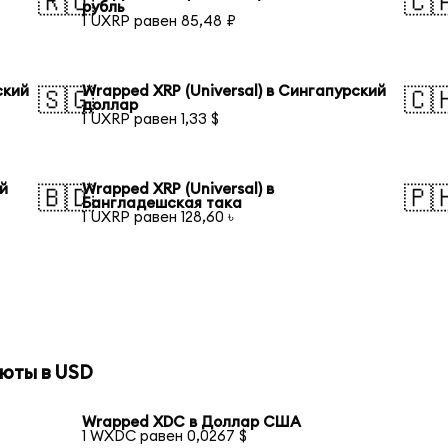
🇷🇺
🇨
рубль
1 UXRP равен 85,48 ₽
ский
Wrapped XRP (Universal) в Сингапурский
🇸🇬
🇨
доллар
1 UXRP равен 1,33 $
ий
Wrapped XRP (Universal) в
🇧🇩
🇵
Бангладешская така
1 UXRP равен 128,60 ৳
юты в USD
Wrapped XDC в Доллар США
1 WXDC равен 0,0267 $