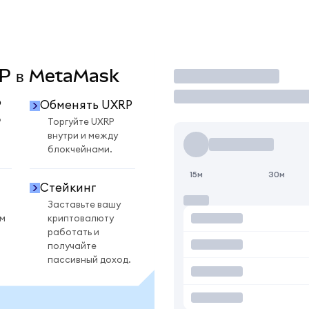
XRP в MetaMask
Торговать
P
Обменять UXRP
P
Торгуйте UXRP
внутри и между
блокчейнами.
15м
30м
Стейкинг
Заставьте вашу
ом
криптовалюту
работать и
получайте
пассивный доход.