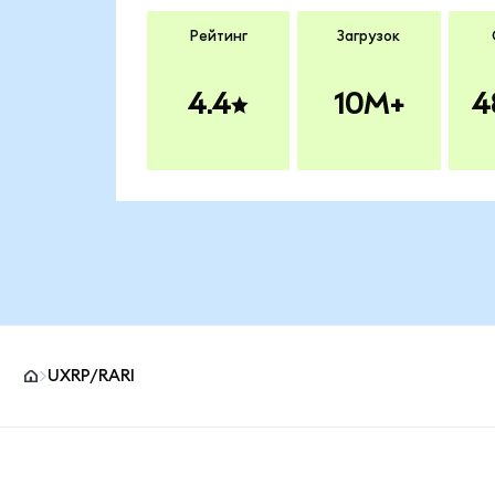
Рейтинг
Загрузок
4.4
10M+
4
UXRP/RARI
Нижний колонтитул сайта MetaMask