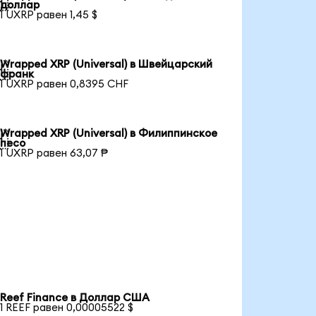

доллар
1 UXRP равен 1,45 $
Wrapped XRP (Universal) в Швейцарский

франк
1 UXRP равен 0,8395 CHF
Wrapped XRP (Universal) в Филиппинское

песо
1 UXRP равен 63,07 ₱
Reef Finance в Доллар США
1 REEF равен 0,00005522 $