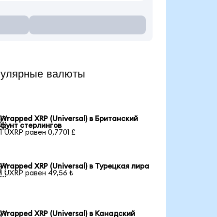
пулярные валюты
Wrapped XRP (Universal) в Британский

фунт стерлингов
1 UXRP равен 0,7701 £
Wrapped XRP (Universal) в Турецкая лира

1 UXRP равен 49,56 ₺
Wrapped XRP (Universal) в Канадский