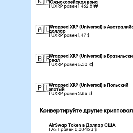
🇰🇷
Южнокорейская вона
1 UXRP равен 1 462,8 ₩
Wrapped XRP (Universal) в Австралий
🇦🇺
доллар
1 UXRP равен 1,47 $
Wrapped XRP (Universal) в Бразильск
🇧🇷
реал
1 UXRP равен 5,30 R$
Wrapped XRP (Universal) в Польский
🇵🇱
злотый
1 UXRP равен 3,86 zł
Конвертируйте другие криптовал
AirSwap Token в Доллар США
1 AST равен 0,004123 $