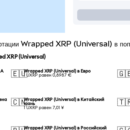
вертации Wrapped XRP (Universal) в по
 XRP (Universal)
ША
Wrapped XRP (Universal) в Евро
🇪🇺
🇬
1 UXRP равен 0,8987 €
иена
Wrapped XRP (Universal) в Китайский
🇨🇳
🇹
юань
1 UXRP равен 7,01 ¥
Wrapped XRP (Universal) в Российский