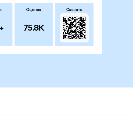
к
Оценок
Скачать
+
75.8K