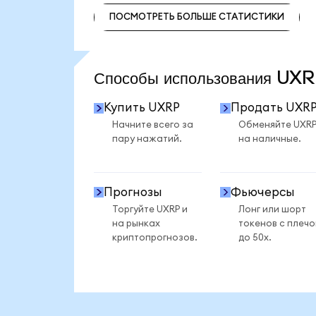
ПОСМОТРЕТЬ БОЛЬШЕ СТАТИСТИКИ
ПОСМОТРЕТЬ БОЛЬШЕ СТАТИСТИКИ
Способы использования U
Купить UXRP
Продать UXR
Начните всего за
Обменяйте UXR
пару нажатий.
на наличные.
Прогнозы
Фьючерсы
Торгуйте UXRP и
Лонг или шорт
на рынках
токенов с плеч
криптопрогнозов.
до 50x.