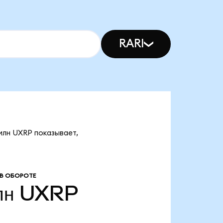
RARI
 млн UXRP показывает,
В ОБОРОТЕ
лн
UXRP