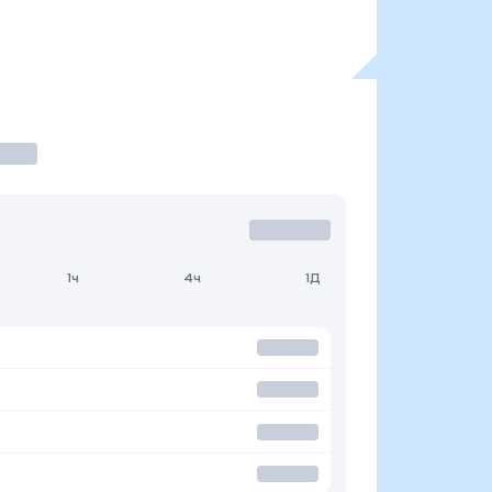
1ч
4ч
1Д