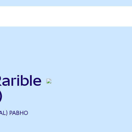
Rarible
)
SAL) РАВНО