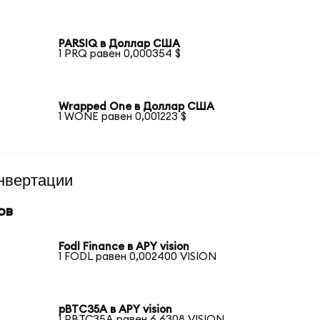
PARSIQ в Доллар США
1 PRQ равен 0,000354 $
Wrapped One в Доллар США
1 WONE равен 0,001223 $
нвертации
ов
Fodl Finance в APY vision
1 FODL равен 0,002400 VISION
pBTC35A в APY vision
1 PBTC35A равен 6,6308 VISION