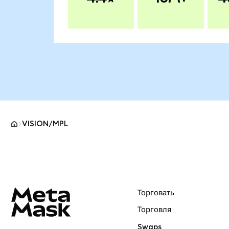
VISION/MPL
Нижний колонтитул сайта MetaMask
Торговать
Торговля
Swaps