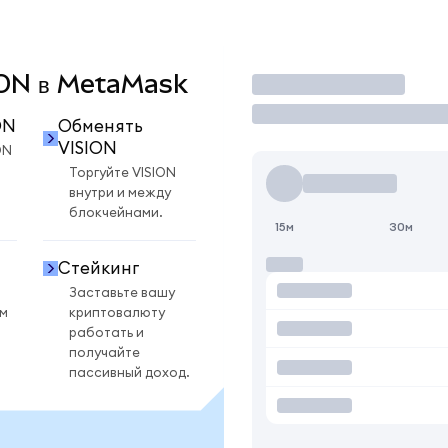
SION в MetaMask
Торговать
ON
Обменять
VISION
ON
Торгуйте VISION
внутри и между
блокчейнами.
15м
30м
Стейкинг
Заставьте вашу
ом
криптовалюту
работать и
получайте
пассивный доход.