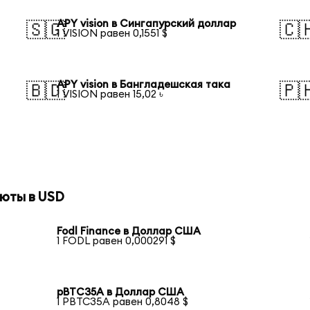
APY vision в Сингапурский доллар
🇸🇬
🇨
1 VISION равен 0,1551 $
APY vision в Бангладешская така
🇧🇩
🇵
1 VISION равен 15,02 ৳
юты в USD
Fodl Finance в Доллар США
1 FODL равен 0,000291 $
pBTC35A в Доллар США
1 PBTC35A равен 0,8048 $