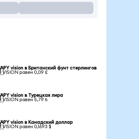
APY vision в Британский фунт стерлингов

1 VISION равен 0,09 £
APY vision в Турецкая лира

1 VISION равен 5,79 ₺
APY vision в Канадский доллар

1 VISION равен 0,1693 $