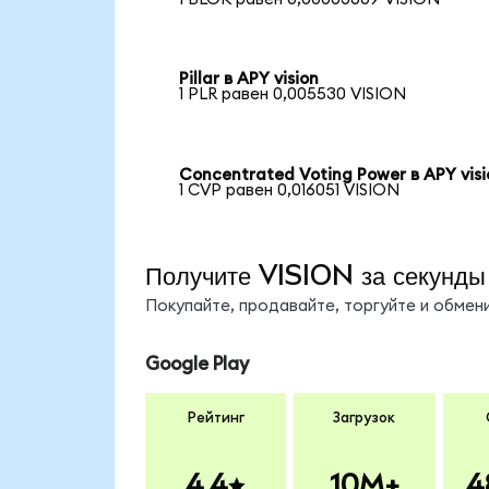
Pillar в APY vision
1 PLR равен 0,005530 VISION
Concentrated Voting Power в APY visi
1 CVP равен 0,016051 VISION
Получите VISION за секунды
Покупайте, продавайте, торгуйте и обме
Google Play
Рейтинг
Загрузок
4.4
10M+
4