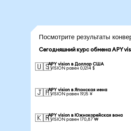
Посмотрите результаты конв
Сегодняшний курс обмена APY vis
APY vision в Доллар США
🇺🇸
1 VISION равен 0,1214 $
APY vision в Японская иена
🇯🇵
1 VISION равен 19,15 ¥
APY vision в Южнокорейская вона
🇰🇷
1 VISION равен 170,87 ₩