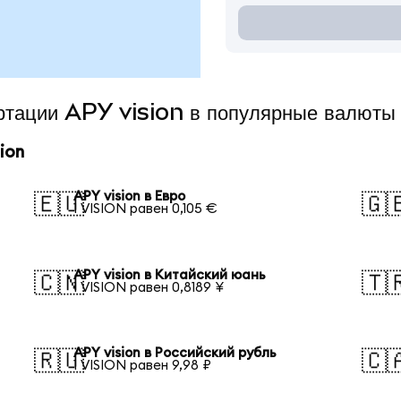
ертации APY vision в популярные валюты
ion
APY vision в Евро
🇪🇺
🇬
1 VISION равен 0,105 €
APY vision в Китайский юань
🇨🇳
🇹
1 VISION равен 0,8189 ¥
APY vision в Российский рубль
🇷🇺
🇨
1 VISION равен 9,98 ₽