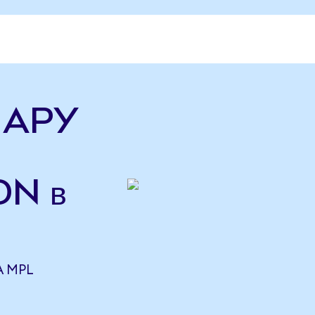
ь APY
ON в
A MPL