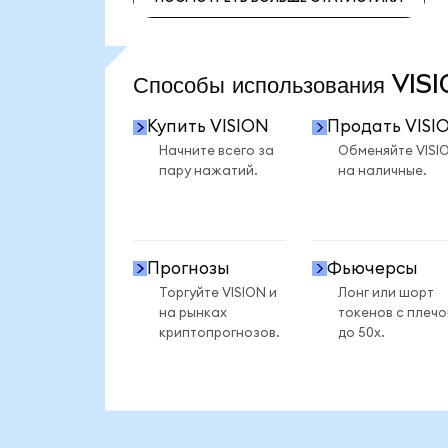
ПОСМОТРЕТЬ БОЛЬШЕ СТАТИСТИКИ
Способы использования VI
Купить VISION
Продать VISI
Начните всего за
Обменяйте VISI
пару нажатий.
на наличные.
Прогнозы
Фьючерсы
Торгуйте VISION и
Лонг или шорт
на рынках
токенов с плеч
криптопрогнозов.
до 50x.