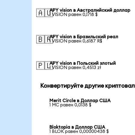
APY vision в Австралийский доллар
🇦🇺
1 VISION равен 0,1718 $
APY vision в Бразильский реал
🇧🇷
1 VISION равен 0,6187 R$
APY vision в Польский злотый
🇵🇱
1 VISION равен 0,4513 zł
Конвертируйте другие криптовал
Merit Circle в Доллар США
1 MC равен 0,0138 $
Bloktopia в Доллар США
1 BLOK равен 0,00000438 $