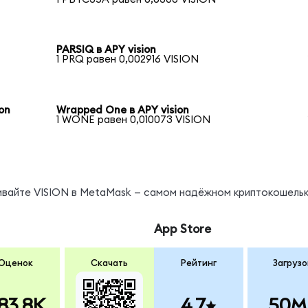
PARSIQ в APY vision
1 PRQ равен 0,002916 VISION
on
Wrapped One в APY vision
1 WONE равен 0,010073 VISION
нивайте VISION в MetaMask — самом надёжном криптокошельк
App Store
Оценок
Скачать
Рейтинг
Загрузо
83.8K
4.7
50M