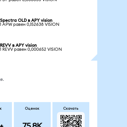
Spectra OLD в APY vision
1 APW равен 0,152638 VISION
REVV в APY vision
1 REVV равен 0,000652 VISION
е.
к
Оценок
Скачать
+
75.8K