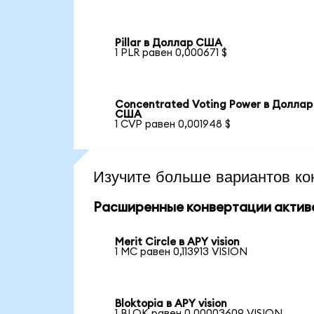
Pillar в Доллар США
1 PLR равен 0,000671 $
Concentrated Voting Power в Доллар
США
1 CVP равен 0,001948 $
Изучите больше вариантов ко
Расширенные конвертации актив
Merit Circle в APY vision
1 MC равен 0,113913 VISION
Bloktopia в APY vision
1 BLOK равен 0,00003609 VISION