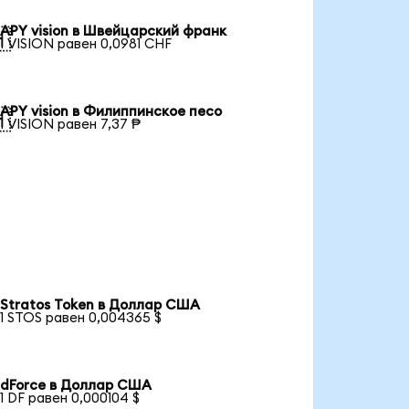
APY vision в Швейцарский франк

1 VISION равен 0,0981 CHF
APY vision в Филиппинское песо

1 VISION равен 7,37 ₱
Stratos Token в Доллар США
1 STOS равен 0,004365 $
dForce в Доллар США
1 DF равен 0,000104 $