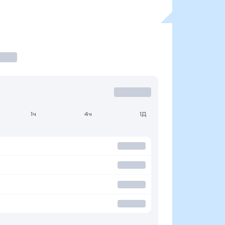
1ч
4ч
1Д