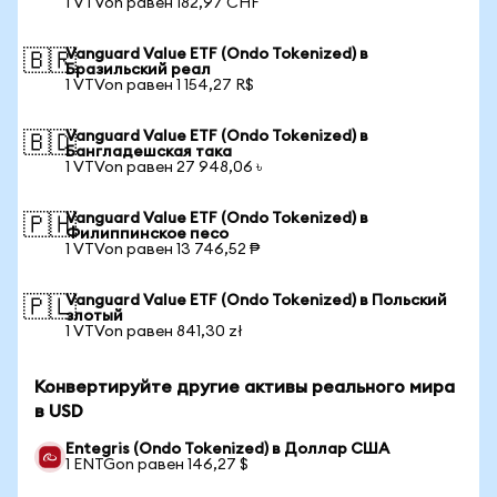
1 VTVon равен 182,97 CHF
Vanguard Value ETF (Ondo Tokenized) в
🇧🇷
Бразильский реал
1 VTVon равен 1 154,27 R$
Vanguard Value ETF (Ondo Tokenized) в
🇧🇩
Бангладешская така
1 VTVon равен 27 948,06 ৳
Vanguard Value ETF (Ondo Tokenized) в
🇵🇭
Филиппинское песо
1 VTVon равен 13 746,52 ₱
Vanguard Value ETF (Ondo Tokenized) в Польский
🇵🇱
злотый
1 VTVon равен 841,30 zł
Конвертируйте другие активы реального мира
в USD
Entegris (Ondo Tokenized) в Доллар США
1 ENTGon равен 146,27 $