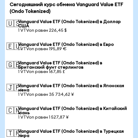
Сегодняшний курс обмена Vanguard Value ETF
(Ondo Tokenized)
Vanguard Value ETF (Ondo Tokenized) в Доллар
🇺🇸
США
1 VTVon равен 226,45 $
Vanguard Value ETF (Ondo Tokenized) в Евро
🇪🇺
1 VTVon равен 195,89 €
Vanguard Value ETF (Ondo Tokenized) в
🇬🇧
Британский фунт стерлингов
1 VTVon равен 167,85 £
Vanguard Value ETF (Ondo Tokenized) в Японская
🇯🇵
иена
1 VTVon равен 35 734,62 ¥
Vanguard Value ETF (Ondo Tokenized) в Китайский
🇨🇳
юань
1 VTVon равен 1 527,87 ¥
Vanguard Value ETF (Ondo Tokenized) в Турецкая
🇹🇷
лира