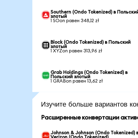
Southern (Ondo Tokenized) в Польски
злотый
1 SOon равен 348,12 zł
Block (Ondo Tokenized) в Польский
злотый
1 XYZon равен 313,96 zł
Grab Holdings (Ondo Tokenized) в
Польский злотый
1 GRABon равен 13,62 zł
Изучите больше вариантов ко
Расширенные конвертации актив
Johnson & Johnson (Ondo Tokenized) 
Verizon (Ondo Tokenized)