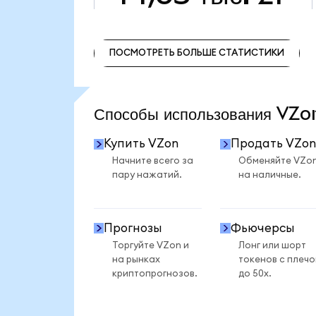
ПОСМОТРЕТЬ БОЛЬШЕ СТАТИСТИКИ
ПОСМОТРЕТЬ БОЛЬШЕ СТАТИСТИКИ
Способы использования VZ
Купить VZon
Продать VZon
Начните всего за
Обменяйте VZo
пару нажатий.
на наличные.
Прогнозы
Фьючерсы
Торгуйте VZon и
Лонг или шорт
на рынках
токенов с плеч
криптопрогнозов.
до 50x.