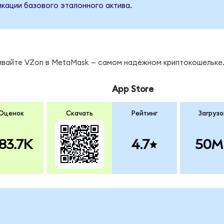
кации базового эталонного актива.
нивайте VZon в MetaMask — самом надёжном криптокошельке
App Store
Оценок
Скачать
Рейтинг
Загрузо
83.7K
4.7
50M