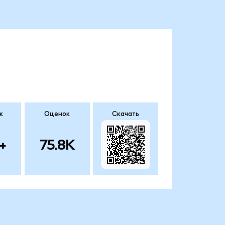
.
к
Оценок
Скачать
+
75.8K