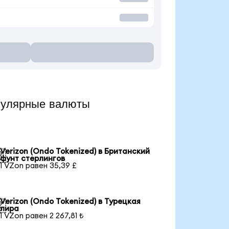
пулярные валюты
Verizon (Ondo Tokenized) в Британский

фунт стерлингов
1 VZon равен 35,39 £
Verizon (Ondo Tokenized) в Турецкая

лира
1 VZon равен 2 267,81 ₺