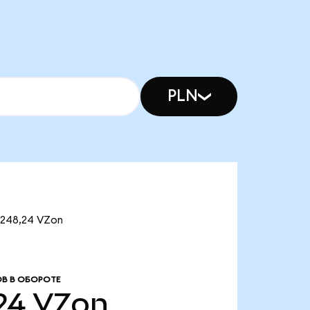
PLN
 248,24 VZon
В В ОБОРОТЕ
24
VZon