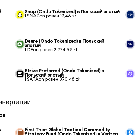
й
Snap (Ondo Tokenized) в Польский злотый
1 SNAPon равен 19,46 zł
Deere (Ondo Tokenized) в Польский
злотый
1 DEon равен 2 274,59 zł
Strive Preferred (Ondo Tokenized) в
Польский злотый
1 SATAon равен 370,48 zł
нвертации
ов
в
First Trust Global Tactical Commodity
Strategy Fund (Ondo Tokenized) в Verizon