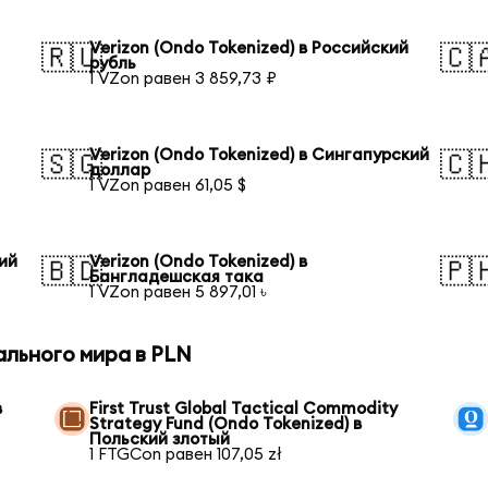
Verizon (Ondo Tokenized) в Российский
🇷🇺
🇨
рубль
1 VZon равен 3 859,73 ₽
Verizon (Ondo Tokenized) в Сингапурский
🇸🇬
🇨
доллар
1 VZon равен 61,05 $
кий
Verizon (Ondo Tokenized) в
🇧🇩
🇵
Бангладешская така
1 VZon равен 5 897,01 ৳
ального мира в PLN
в
First Trust Global Tactical Commodity
Strategy Fund (Ondo Tokenized) в
Польский злотый
1 FTGCon равен 107,05 zł