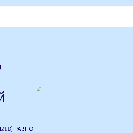
o
й
IZED) РАВНО