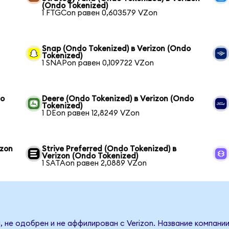
(Ondo Tokenized)
1 FTGCon равен 0,603579 VZon
Snap (Ondo Tokenized) в Verizon (Ondo
Tokenized)
1 SNAPon равен 0,109722 VZon
do
Deere (Ondo Tokenized) в Verizon (Ondo
Tokenized)
1 DEon равен 12,8249 VZon
izon
Strive Preferred (Ondo Tokenized) в
Verizon (Ondo Tokenized)
1 SATAon равен 2,0889 VZon
 не одобрен и не аффилирован с Verizon. Название компани