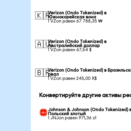
Verizon (Ondo Tokenized) в
🇰🇷
Южнокорейская вона
1 VZon равен 67 788,35 ₩
Verizon (Ondo Tokenized) в
🇦🇺
Австралийский доллар
1 VZon равен 67,54 $
Verizon (Ondo Tokenized) в Бразильс
🇧🇷
реал
1 VZon равен 245,00 R$
Конвертируйте другие активы ре
Johnson & Johnson (Ondo Tokenized) 
Польский злотый
1 JNJon равен 971,36 zł