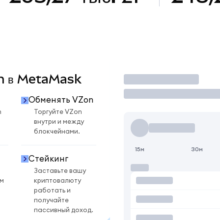
on в MetaMask
Торговать
Обменять VZon
n
Торгуйте VZon
внутри и между
блокчейнами.
15м
30м
Стейкинг
Заставьте вашу
ом
криптовалюту
работать и
получайте
пассивный доход.