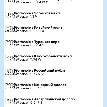
🇬🇧
1 W равен 0,006133 £
Wormhole в Японская иена
🇯🇵
1 W равен 1,3 ¥
Wormhole в Китайский юань
🇨🇳
1 W равен 0,0558 ¥
Wormhole в Турецкая лира
🇹🇷
1 W равен 0,3931 ₺
Wormhole в Южнокорейская вона
🇰🇷
1 W равен 11,76 ₩
Wormhole в Российский рубль
🇷🇺
1 W равен 0,6717 ₽
Wormhole в Канадский доллар
🇨🇦
1 W равен 0,0116 $
Wormhole в Австралийский доллар
🇦🇺
1 W равен 0,0117 $