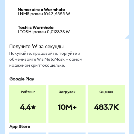
Numeraire в Wormhole
1 NMR равен 1043,6353 W
Toshi в Wormhole
1 TOSHI равен 0,012375 W
Получите W за секунды
Покупайте, продавайте, торгуйте и
обменивайте W в MetaMask — самом
надёжном криптокошельке.
Google Play
Рейтинг
Загрузок
Оценок
4.4
10M+
483.7K
App Store