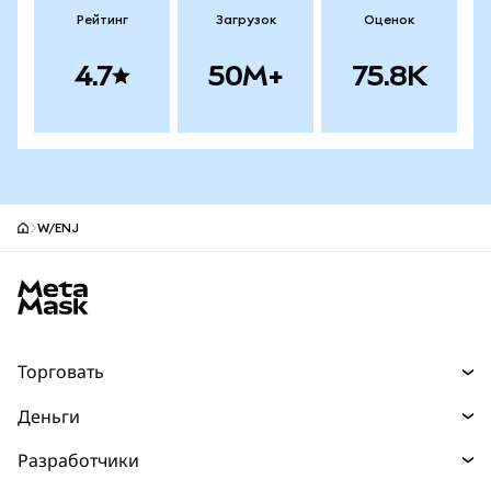
Рейтинг
Загрузок
Оценок
4.7
50M+
75.8K
W/ENJ
Нижний колонтитул сайта MetaMask
Торговать
Торговля
Деньги
Swaps
Покупайте
Разработчики
Прогнозы
НОВИНКА
Карта
Документация для разработчиков