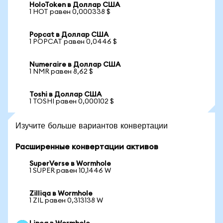
HoloToken в Доллар США
1 HOT равен 0,000338 $
Popcat в Доллар США
1 POPCAT равен 0,0446 $
Numeraire в Доллар США
1 NMR равен 8,62 $
Toshi в Доллар США
1 TOSHI равен 0,000102 $
Изучите больше вариантов конвертации
Расширенные конвертации активов
SuperVerse в Wormhole
1 SUPER равен 10,1446 W
Zilliqa в Wormhole
1 ZIL равен 0,313138 W