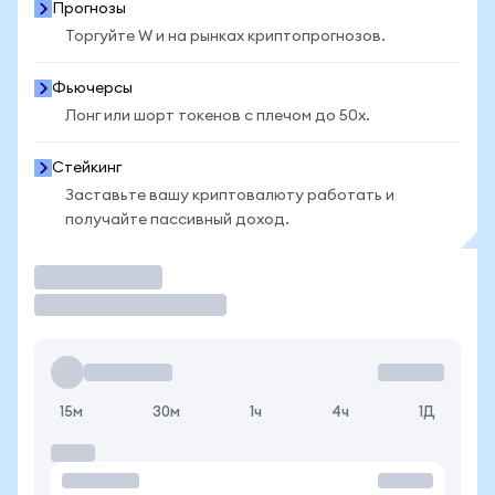
Прогнозы
Торгуйте W и на рынках криптопрогнозов.
Фьючерсы
Лонг или шорт токенов с плечом до 50x.
Стейкинг
Заставьте вашу криптовалюту работать и
получайте пассивный доход.
Торговать
15м
30м
1ч
4ч
1Д