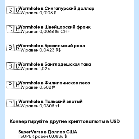
Wormhole в Сингапурский доллар
🇸🇬
1 W равен 0,0106 $
Wormhole в Швейцарский франк
🇨🇭
1 W равен 0,006688 CHF
Wormhole в Бразильский реал
🇧🇷
1 W равен 0,0423 R$
Wormhole в Бангладешская така
🇧🇩
1 W равен 1,02 ৳
Wormhole в Филиппинское песо
🇵🇭
1 W равен 0,502 ₱
Wormhole в Польский злотый
🇵🇱
1 W равен 0,0308 zł
Конвертируйте другие криптовалюты в USD
SuperVerse в Доллар США
1 SUPER равен 0,0838 $