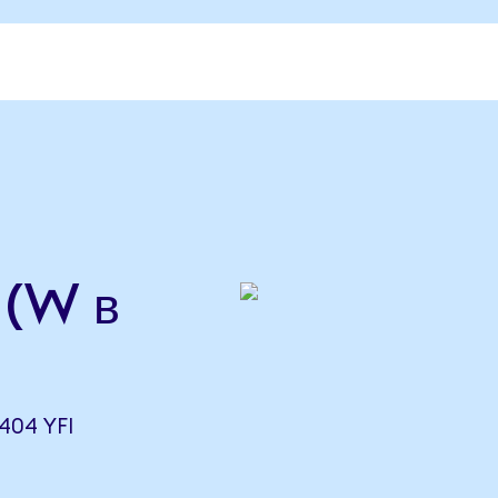
 (W в
404 YFI