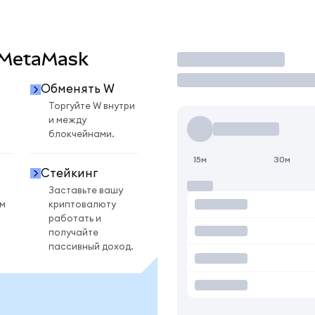
в MetaMask
Торговать
Обменять W
Торгуйте W внутри
и между
блокчейнами.
15м
30м
Стейкинг
Заставьте вашу
ом
криптовалюту
работать и
получайте
пассивный доход.