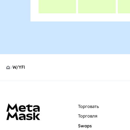
W/YFI
Нижний колонтитул сайта MetaMask
Торговать
Торговля
Swaps