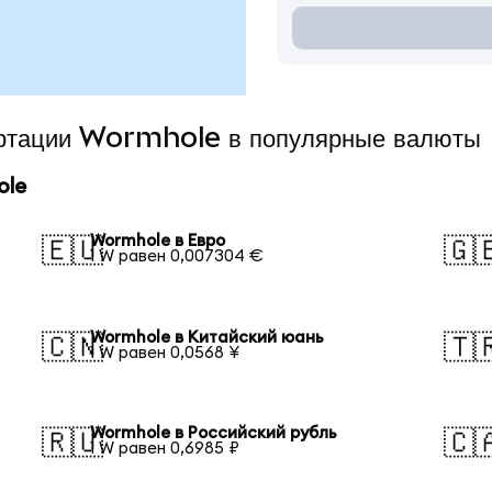
вертации Wormhole в популярные валюты
ole
Wormhole в Евро
🇪🇺
🇬
1 W равен 0,007304 €
Wormhole в Китайский юань
🇨🇳
🇹
1 W равен 0,0568 ¥
Wormhole в Российский рубль
🇷🇺
🇨
1 W равен 0,6985 ₽