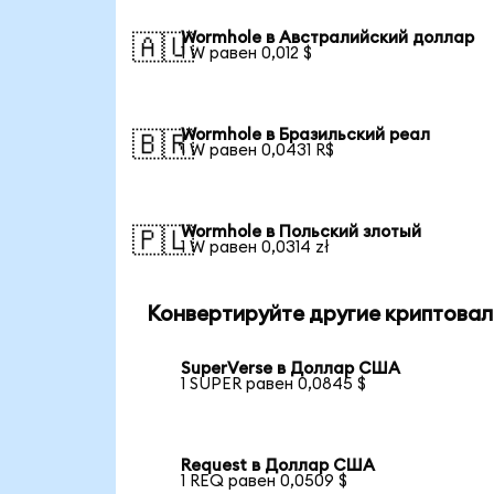
Wormhole в Австралийский доллар
🇦🇺
1 W равен 0,012 $
Wormhole в Бразильский реал
🇧🇷
1 W равен 0,0431 R$
Wormhole в Польский злотый
🇵🇱
1 W равен 0,0314 zł
Конвертируйте другие криптовал
SuperVerse в Доллар США
1 SUPER равен 0,0845 $
Request в Доллар США
1 REQ равен 0,0509 $