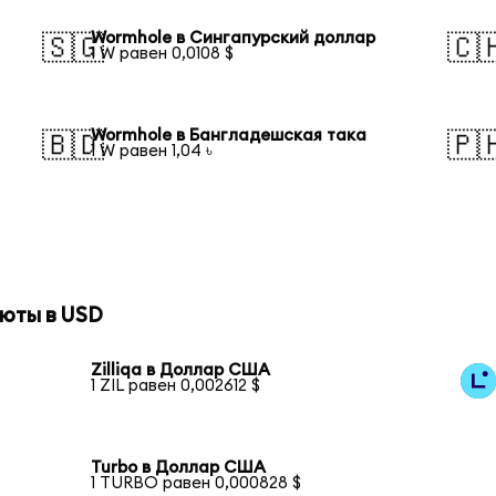
Wormhole в Сингапурский доллар
🇸🇬
🇨
1 W равен 0,0108 $
Wormhole в Бангладешская така
🇧🇩
🇵
1 W равен 1,04 ৳
юты в USD
Zilliqa в Доллар США
1 ZIL равен 0,002612 $
Turbo в Доллар США
1 TURBO равен 0,000828 $