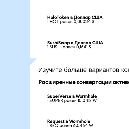
HoloToken в Доллар США
1 HOT равен 0,00034 $
SushiSwap в Доллар США
1 SUSHI равен 0,1641 $
Изучите больше вариантов ко
Расширенные конвертации актив
SuperVerse в Wormhole
1 SUPER равен 10,0412 W
Request в Wormhole
1 REQ равен 6,0464 W