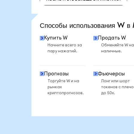
ПОСМОТРЕТЬ БОЛЬШЕ СТАТИСТИКИ
Способы использования W 
Купить W
Продать W
Начните всего за
Обменяйте W на
пару нажатий.
наличные.
Прогнозы
Фьючерсы
Торгуйте W и на
Лонг или шорт
рынках
токенов с плеч
криптопрогнозов.
до 50x.