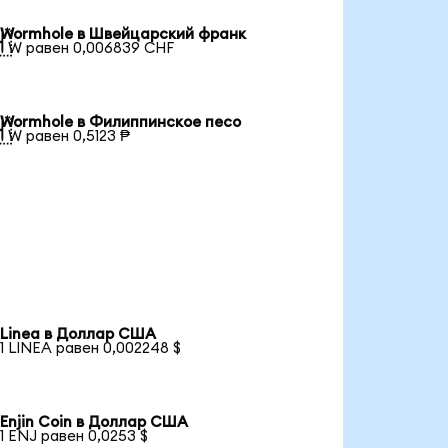
Wormhole в Швейцарский франк

1 W равен 0,006839 CHF
Wormhole в Филиппинское песо

1 W равен 0,5123 ₱
Linea в Доллар США
1 LINEA равен 0,002248 $
Enjin Coin в Доллар США
1 ENJ равен 0,0253 $