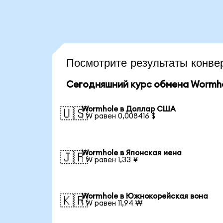
Посмотрите результаты кон
Сегодняшний курс обмена Wormh
Wormhole в Доллар США
🇺🇸
1 W равен 0,008416 $
Wormhole в Японская иена
🇯🇵
1 W равен 1,33 ¥
Wormhole в Южнокорейская вона
🇰🇷
1 W равен 11,94 ₩