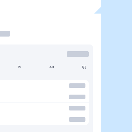
1ч
4ч
1Д