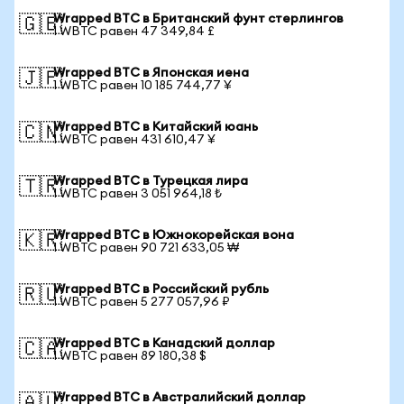
Wrapped BTC в Британский фунт стерлингов
🇬🇧
1 WBTC равен 47 349,84 £
Wrapped BTC в Японская иена
🇯🇵
1 WBTC равен 10 185 744,77 ¥
Wrapped BTC в Китайский юань
🇨🇳
1 WBTC равен 431 610,47 ¥
Wrapped BTC в Турецкая лира
🇹🇷
1 WBTC равен 3 051 964,18 ₺
Wrapped BTC в Южнокорейская вона
🇰🇷
1 WBTC равен 90 721 633,05 ₩
Wrapped BTC в Российский рубль
🇷🇺
1 WBTC равен 5 277 057,96 ₽
Wrapped BTC в Канадский доллар
🇨🇦
1 WBTC равен 89 180,38 $
Wrapped BTC в Австралийский доллар