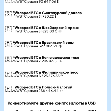
🇦🇺
1 WBTC равен 90 647,06 $
Wrapped BTC в Сингапурский доллар
🇸🇬
1 WBTC равен 81 920,22 $
Wrapped BTC в Швейцарский франк
🇨🇭
1 WBTC равен 51 823,00 CHF
Wrapped BTC в Бразильский реал
🇧🇷
1 WBTC равен 327 006,91 R$
Wrapped BTC в Бангладешская така
🇧🇩
1 WBTC равен 7 905 465,51 ৳
Wrapped BTC в Филиппинское песо
🇵🇭
1 WBTC равен 3 895 576,55 ₱
Wrapped BTC в Польский злотый
🇵🇱
1 WBTC равен 238 446,44 zł
Конвертируйте другие криптовалюты в USD