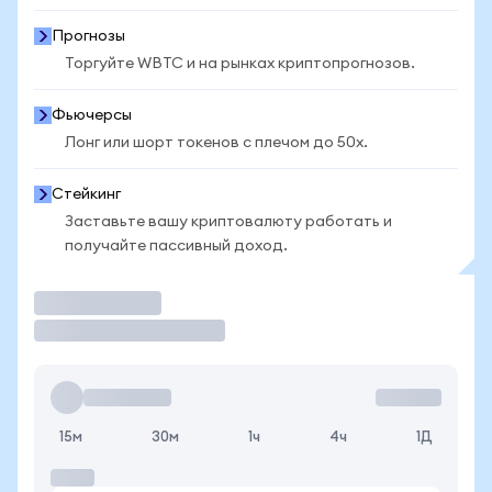
Прогнозы
Торгуйте WBTC и на рынках криптопрогнозов.
Фьючерсы
Лонг или шорт токенов с плечом до 50x.
Стейкинг
Заставьте вашу криптовалюту работать и
получайте пассивный доход.
Торговать
15м
30м
1ч
4ч
1Д