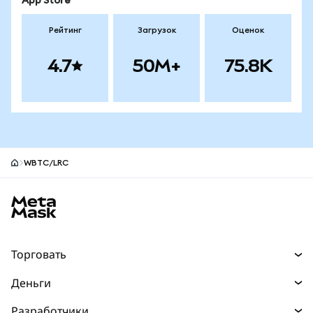
App Store
Рейтинг
Загрузок
Оценок
4.7
50M+
75.8K
WBTC/LRC
Нижний колонтитул сайта MetaMask
Торговать
Торговля
Деньги
Swaps
Покупайте
Разработчики