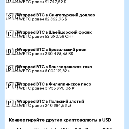
🇦🇺
1 WBTC равен 91 747,59 $
Wrapped BTC в Сингапурский доллар
🇸🇬
1 WBTC равен 82 862,93 $
Wrapped BTC в Швейцарский франк
🇨🇭
1 WBTC равен 52 390,38 CHF
Wrapped BTC в Бразильский реал
🇧🇷
1 WBTC равен 330 498,68 R$
Wrapped BTC в Бангладешская така
🇧🇩
1 WBTC равен 8 002 191,82 ৳
Wrapped BTC в Филиппинское песо
🇵🇭
1 WBTC равен 3 935 990,06 ₱
Wrapped BTC в Польский злотый
🇵🇱
1 WBTC равен 240 884,58 zł
Конвертируйте другие криптовалюты в USD