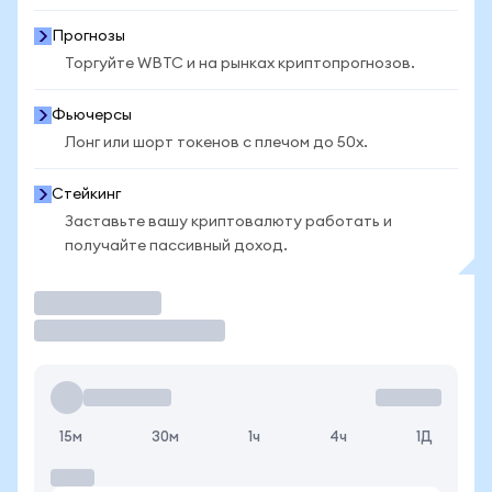
Прогнозы
Торгуйте WBTC и на рынках криптопрогнозов.
Фьючерсы
Лонг или шорт токенов с плечом до 50x.
Стейкинг
Заставьте вашу криптовалюту работать и
получайте пассивный доход.
Торговать
15м
30м
1ч
4ч
1Д