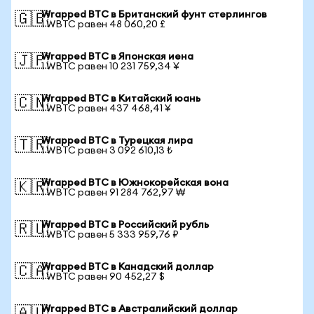
Wrapped BTC в Британский фунт стерлингов
🇬🇧
1 WBTC равен 48 060,20 £
Wrapped BTC в Японская иена
🇯🇵
1 WBTC равен 10 231 759,34 ¥
Wrapped BTC в Китайский юань
🇨🇳
1 WBTC равен 437 468,41 ¥
Wrapped BTC в Турецкая лира
🇹🇷
1 WBTC равен 3 092 610,13 ₺
Wrapped BTC в Южнокорейская вона
🇰🇷
1 WBTC равен 91 284 762,97 ₩
Wrapped BTC в Российский рубль
🇷🇺
1 WBTC равен 5 333 959,76 ₽
Wrapped BTC в Канадский доллар
🇨🇦
1 WBTC равен 90 452,27 $
Wrapped BTC в Австралийский доллар