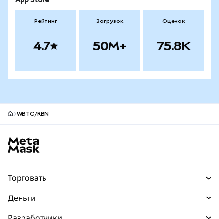
App Store
Рейтинг
Загрузок
Оценок
4.7
50M+
75.8K
WBTC/RBN
Нижний колонтитул сайта MetaMask
Торговать
Торговля
Деньги
Swaps
Покупайте
Разработчики