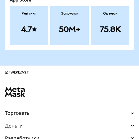
App Store
Рейтинг
Загрузок
Оценок
4.7
50M+
75.8K
WEPE/AST
Нижний колонтитул сайта MetaMask
Торговать
Торговля
Деньги
Swaps
Покупайте
Разработчики