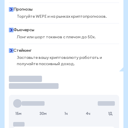
Прогнозы
Торгуйте WEPE и на рынках криптопрогнозов.
Фьючерсы
Лонг или шорт токенов с плечом до 50x.
Стейкинг
Заставьте вашу криптовалюту работать и
получайте пассивный доход.
Торговать
15м
30м
1ч
4ч
1Д