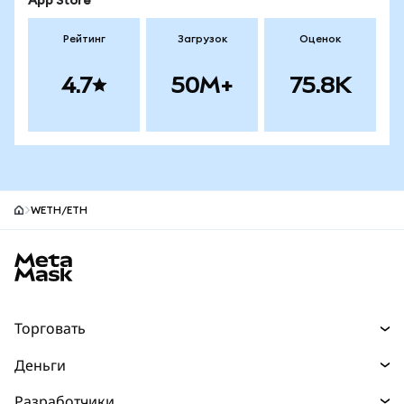
App Store
Рейтинг
Загрузок
Оценок
4.7
50M+
75.8K
WETH/ETH
Нижний колонтитул сайта MetaMask
Торговать
Торговля
Деньги
Swaps
Покупайте
Разработчики