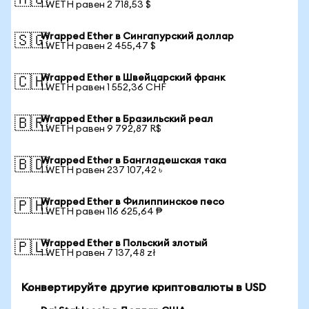
🇦🇺
1 WETH равен 2 718,53 $
Wrapped Ether в Сингапурский доллар
🇸🇬
1 WETH равен 2 455,47 $
Wrapped Ether в Швейцарский франк
🇨🇭
1 WETH равен 1 552,36 CHF
Wrapped Ether в Бразильский реал
🇧🇷
1 WETH равен 9 792,87 R$
Wrapped Ether в Бангладешская така
🇧🇩
1 WETH равен 237 107,42 ৳
Wrapped Ether в Филиппинское песо
🇵🇭
1 WETH равен 116 625,64 ₱
Wrapped Ether в Польский злотый
🇵🇱
1 WETH равен 7 137,48 zł
Конвертируйте другие криптовалюты в USD