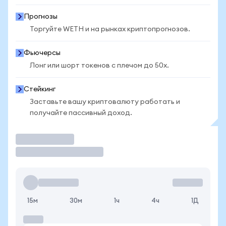
Прогнозы
Торгуйте WETH и на рынках криптопрогнозов.
Фьючерсы
Лонг или шорт токенов с плечом до 50x.
Стейкинг
Заставьте вашу криптовалюту работать и
получайте пассивный доход.
Торговать
15м
30м
1ч
4ч
1Д