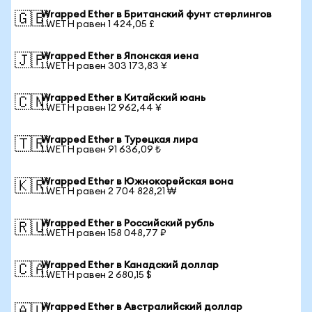
Wrapped Ether в Британский фунт стерлингов
🇬🇧
1 WETH равен 1 424,05 £
Wrapped Ether в Японская иена
🇯🇵
1 WETH равен 303 173,83 ¥
Wrapped Ether в Китайский юань
🇨🇳
1 WETH равен 12 962,44 ¥
Wrapped Ether в Турецкая лира
🇹🇷
1 WETH равен 91 636,09 ₺
Wrapped Ether в Южнокорейская вона
🇰🇷
1 WETH равен 2 704 828,21 ₩
Wrapped Ether в Российский рубль
🇷🇺
1 WETH равен 158 048,77 ₽
Wrapped Ether в Канадский доллар
🇨🇦
1 WETH равен 2 680,15 $
Wrapped Ether в Австралийский доллар