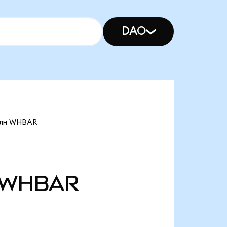
DAO
млн WHBAR
WHBAR