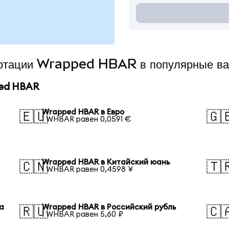
вертации Wrapped HBAR в популярные в
ped HBAR
Wrapped HBAR в Евро
🇪🇺
🇬
1 WHBAR равен 0,0591 €
Wrapped HBAR в Китайский юань
🇨🇳
🇹
1 WHBAR равен 0,4598 ¥
а
Wrapped HBAR в Российский рубль
🇷🇺
🇨
1 WHBAR равен 5,60 ₽