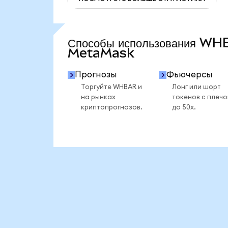
ПОСМОТРЕТЬ БОЛЬШЕ СТАТИСТИКИ
Способы использования WH
MetaMask
Прогнозы
Фьючерсы
Торгуйте WHBAR и
Лонг или шорт
на рынках
токенов с плеч
криптопрогнозов.
до 50x.