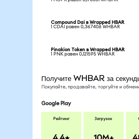
Compound Dai в Wrapped HBAR
1 CDAI равен 0,367406 WHBAR
Pinakion Token в Wrapped HBAR
1 PNK равен 0,121595 WHBAR
Получите WHBAR за секунд
Покупайте, продавайте, торгуйте и обме
Google Play
Рейтинг
Загрузок
4.4
10M+
4