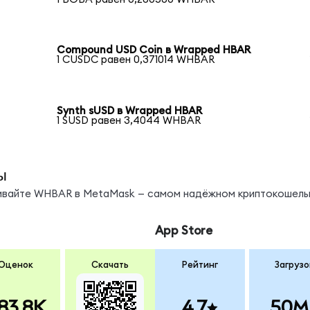
Compound USD Coin в Wrapped HBAR
1 CUSDC равен 0,371014 WHBAR
Synth sUSD в Wrapped HBAR
1 SUSD равен 3,4044 WHBAR
ы
нивайте WHBAR в MetaMask — самом надёжном криптокошель
App Store
Оценок
Скачать
Рейтинг
Загрузо
83.8K
4.7
50M