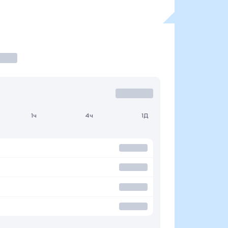
1ч
4ч
1Д