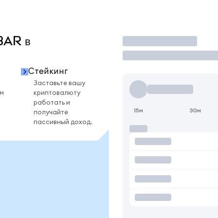
BAR в
Торговать
Стейкинг
Заставьте вашу
ом
криптовалюту
работать и
15м
30м
получайте
пассивный доход.