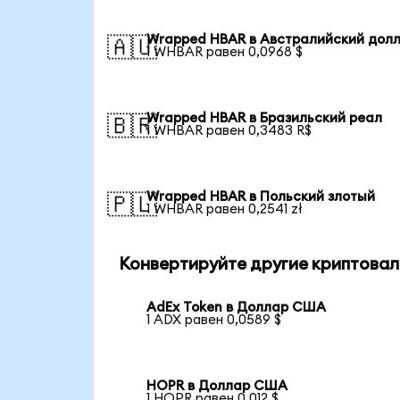
Wrapped HBAR в Австралийский дол
🇦🇺
1 WHBAR равен 0,0968 $
Wrapped HBAR в Бразильский реал
🇧🇷
1 WHBAR равен 0,3483 R$
Wrapped HBAR в Польский злотый
🇵🇱
1 WHBAR равен 0,2541 zł
Конвертируйте другие криптовал
AdEx Token в Доллар США
1 ADX равен 0,0589 $
HOPR в Доллар США
1 HOPR равен 0,012 $