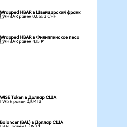
Wrapped HBAR в Швейцарский франк

1 WHBAR равен 0,0553 CHF
Wrapped HBAR в Филиппинское песо

1 WHBAR равен 4,15 ₱
WISE Token в Доллар США
1 WISE равен 0,1041 $
Balancer (BAL) в Доллар США
1 BAL равен 0,1093 $