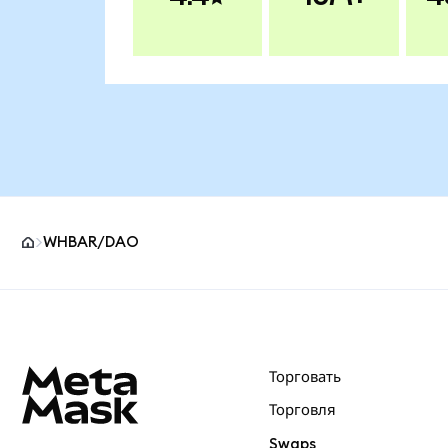
WHBAR/DAO
Нижний колонтитул сайта MetaMask
Торговать
Торговля
Swaps