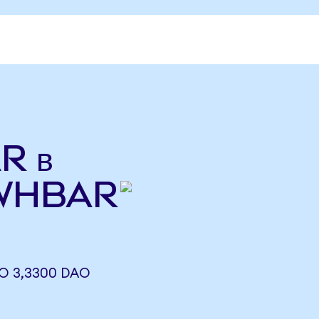
R в
(WHBAR
О 3,3300 DAO