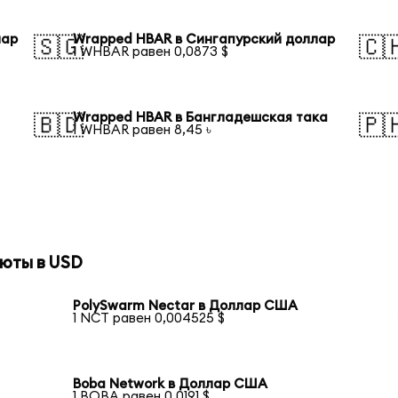
лар
Wrapped HBAR в Сингапурский доллар
🇸🇬
🇨
1 WHBAR равен 0,0873 $
Wrapped HBAR в Бангладешская така
🇧🇩
🇵
1 WHBAR равен 8,45 ৳
юты в USD
PolySwarm Nectar в Доллар США
1 NCT равен 0,004525 $
Boba Network в Доллар США
1 BOBA равен 0,0191 $