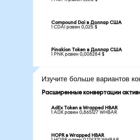
Compound Dai в Доллар США
1 CDAI равен 0,025 $
Pinakion Token в Доллар США
1 PNK равен 0,008284 $
Изучите больше вариантов ко
Расширенные конвертации актив
AdEx Token в Wrapped HBAR
1 ADX равен 0,865127 WHBAR
HOPR в Wrapped HBAR
1 HOPR равен 0,176331 WHBAR