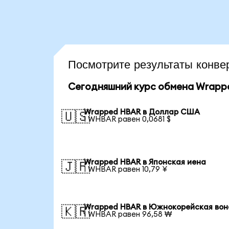
Посмотрите результаты кон
Сегодняшний курс обмена Wrap
Wrapped HBAR в Доллар США
🇺🇸
1 WHBAR равен 0,0681 $
Wrapped HBAR в Японская иена
🇯🇵
1 WHBAR равен 10,79 ¥
Wrapped HBAR в Южнокорейская вон
🇰🇷
1 WHBAR равен 96,58 ₩