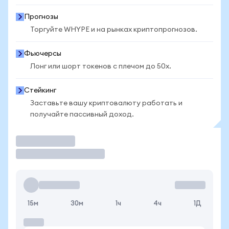
Прогнозы
Торгуйте WHYPE и на рынках криптопрогнозов.
Фьючерсы
Лонг или шорт токенов с плечом до 50x.
Стейкинг
Заставьте вашу криптовалюту работать и
получайте пассивный доход.
Торговать
15м
30м
1ч
4ч
1Д