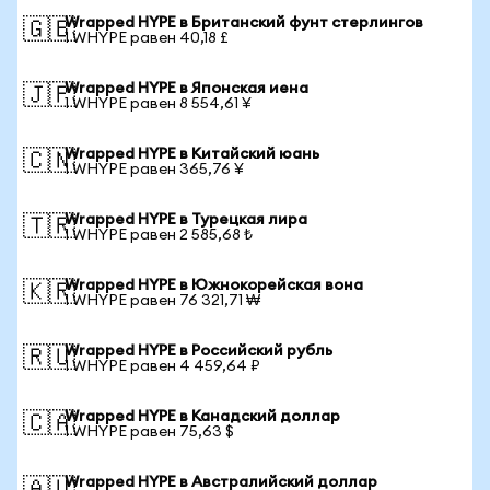
Wrapped HYPE в Британский фунт стерлингов
🇬🇧
1 WHYPE равен 40,18 £
Wrapped HYPE в Японская иена
🇯🇵
1 WHYPE равен 8 554,61 ¥
Wrapped HYPE в Китайский юань
🇨🇳
1 WHYPE равен 365,76 ¥
Wrapped HYPE в Турецкая лира
🇹🇷
1 WHYPE равен 2 585,68 ₺
Wrapped HYPE в Южнокорейская вона
🇰🇷
1 WHYPE равен 76 321,71 ₩
Wrapped HYPE в Российский рубль
🇷🇺
1 WHYPE равен 4 459,64 ₽
Wrapped HYPE в Канадский доллар
🇨🇦
1 WHYPE равен 75,63 $
Wrapped HYPE в Австралийский доллар