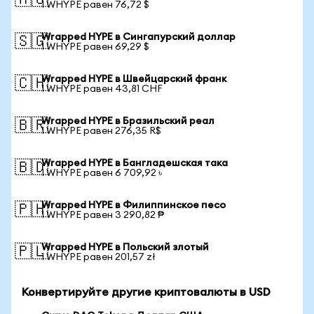
🇦🇺
1 WHYPE равен 76,72 $
Wrapped HYPE в Сингапурский доллар
🇸🇬
1 WHYPE равен 69,29 $
Wrapped HYPE в Швейцарский франк
🇨🇭
1 WHYPE равен 43,81 CHF
Wrapped HYPE в Бразильский реал
🇧🇷
1 WHYPE равен 276,35 R$
Wrapped HYPE в Бангладешская така
🇧🇩
1 WHYPE равен 6 709,92 ৳
Wrapped HYPE в Филиппинское песо
🇵🇭
1 WHYPE равен 3 290,82 ₱
Wrapped HYPE в Польский злотый
🇵🇱
1 WHYPE равен 201,57 zł
Конвертируйте другие криптовалюты в USD