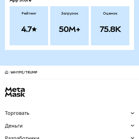
App Store
Рейтинг
Загрузок
Оценок
4.7
50M+
75.8K
WHYPE/TRUMP
Нижний колонтитул сайта MetaMask
Торговать
Торговля
Деньги
Swaps
Покупайте
Разработчики