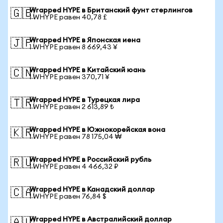
Wrapped HYPE в Британский фунт стерлингов
🇬🇧
1 WHYPE равен 40,78 £
Wrapped HYPE в Японская иена
🇯🇵
1 WHYPE равен 8 669,43 ¥
Wrapped HYPE в Китайский юань
🇨🇳
1 WHYPE равен 370,71 ¥
Wrapped HYPE в Турецкая лира
🇹🇷
1 WHYPE равен 2 613,89 ₺
Wrapped HYPE в Южнокорейская вона
🇰🇷
1 WHYPE равен 78 175,04 ₩
Wrapped HYPE в Российский рубль
🇷🇺
1 WHYPE равен 4 466,32 ₽
Wrapped HYPE в Канадский доллар
🇨🇦
1 WHYPE равен 76,84 $
Wrapped HYPE в Австралийский доллар