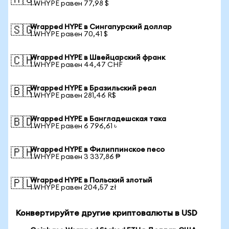
🇦🇺
1 WHYPE равен 77,98 $
Wrapped HYPE в Сингапурский доллар
🇸🇬
1 WHYPE равен 70,41 $
Wrapped HYPE в Швейцарский франк
🇨🇭
1 WHYPE равен 44,47 CHF
Wrapped HYPE в Бразильский реал
🇧🇷
1 WHYPE равен 281,46 R$
Wrapped HYPE в Бангладешская така
🇧🇩
1 WHYPE равен 6 796,61 ৳
Wrapped HYPE в Филиппинское песо
🇵🇭
1 WHYPE равен 3 337,86 ₱
Wrapped HYPE в Польский злотый
🇵🇱
1 WHYPE равен 204,57 zł
Конвертируйте другие криптовалюты в USD