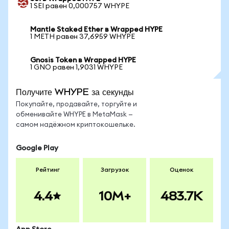
1 SEI равен 0,000757 WHYPE
Mantle Staked Ether в Wrapped HYPE
1 METH равен 37,6959 WHYPE
Gnosis Token в Wrapped HYPE
1 GNO равен 1,9031 WHYPE
Получите WHYPE за секунды
Покупайте, продавайте, торгуйте и
обменивайте WHYPE в MetaMask —
самом надёжном криптокошельке.
Google Play
Рейтинг
Загрузок
Оценок
4.4
10M+
483.7K