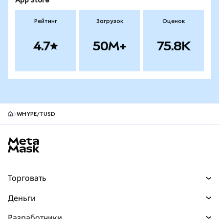
App Store
Рейтинг
Загрузок
Оценок
4.7
50M+
75.8K
WHYPE/TUSD
Нижний колонтитул сайта MetaMask
Торговать
Торговля
Деньги
Swaps
Покупайте
Разработчики