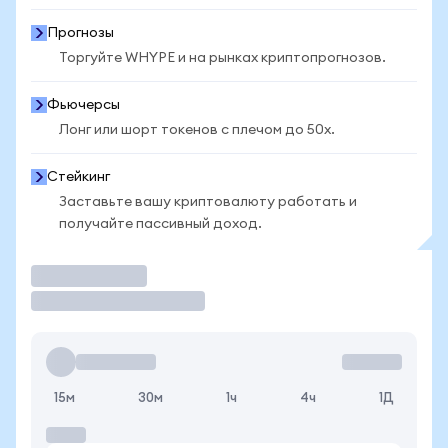
Прогнозы
Торгуйте WHYPE и на рынках криптопрогнозов.
Фьючерсы
Лонг или шорт токенов с плечом до 50x.
Стейкинг
Заставьте вашу криптовалюту работать и
получайте пассивный доход.
Торговать
15м
30м
1ч
4ч
1Д