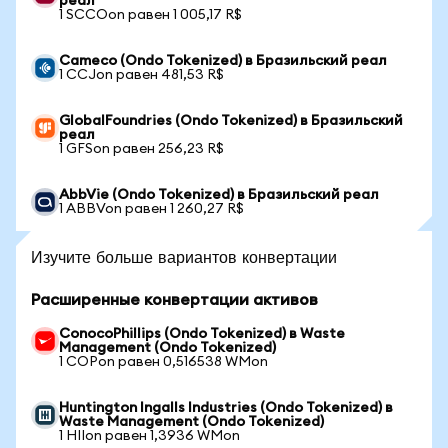
реал
1 SCCOon равен 1 005,17 R$
Cameco (Ondo Tokenized) в Бразильский реал
1 CCJon равен 481,53 R$
GlobalFoundries (Ondo Tokenized) в Бразильский
реал
1 GFSon равен 256,23 R$
AbbVie (Ondo Tokenized) в Бразильский реал
1 ABBVon равен 1 260,27 R$
Изучите больше вариантов конвертации
Расширенные конвертации активов
ConocoPhillips (Ondo Tokenized) в Waste
Management (Ondo Tokenized)
1 COPon равен 0,516538 WMon
Huntington Ingalls Industries (Ondo Tokenized) в
Waste Management (Ondo Tokenized)
1 HIIon равен 1,3936 WMon