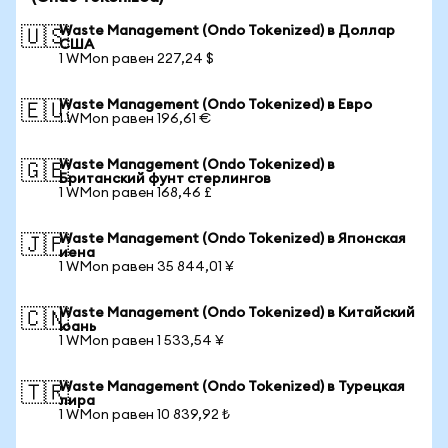
Waste Management (Ondo Tokenized) в Доллар
🇺🇸
США
1 WMon равен 227,24 $
Waste Management (Ondo Tokenized) в Евро
🇪🇺
1 WMon равен 196,61 €
Waste Management (Ondo Tokenized) в
🇬🇧
Британский фунт стерлингов
1 WMon равен 168,46 £
Waste Management (Ondo Tokenized) в Японская
🇯🇵
иена
1 WMon равен 35 844,01 ¥
Waste Management (Ondo Tokenized) в Китайский
🇨🇳
юань
1 WMon равен 1 533,54 ¥
Waste Management (Ondo Tokenized) в Турецкая
🇹🇷
лира
1 WMon равен 10 839,92 ₺