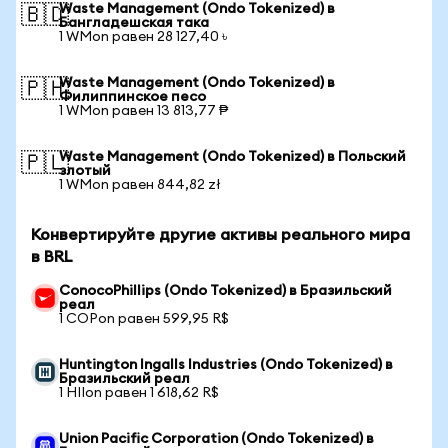
Waste Management (Ondo Tokenized) в
🇧🇩
Бангладешская така
1 WMon равен 28 127,40 ৳
Waste Management (Ondo Tokenized) в
🇵🇭
Филиппинское песо
1 WMon равен 13 813,77 ₱
Waste Management (Ondo Tokenized) в Польский
🇵🇱
злотый
1 WMon равен 844,82 zł
Конвертируйте другие активы реального мира
в BRL
ConocoPhillips (Ondo Tokenized) в Бразильский
реал
1 COPon равен 599,95 R$
Huntington Ingalls Industries (Ondo Tokenized) в
Бразильский реал
1 HIIon равен 1 618,62 R$
Union Pacific Corporation (Ondo Tokenized) в