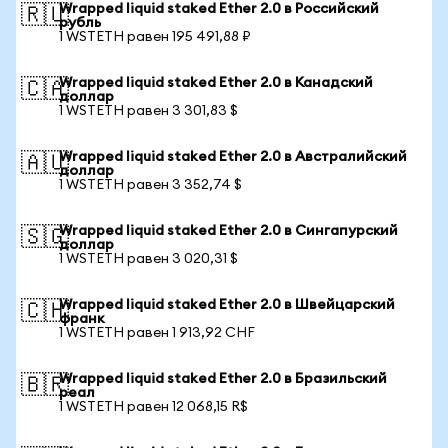
Wrapped liquid staked Ether 2.0 в Российский
🇷🇺
рубль
1 WSTETH равен 195 491,88 ₽
Wrapped liquid staked Ether 2.0 в Канадский
🇨🇦
доллар
1 WSTETH равен 3 301,83 $
Wrapped liquid staked Ether 2.0 в Австралийский
🇦🇺
доллар
1 WSTETH равен 3 352,74 $
Wrapped liquid staked Ether 2.0 в Сингапурский
🇸🇬
доллар
1 WSTETH равен 3 020,31 $
Wrapped liquid staked Ether 2.0 в Швейцарский
🇨🇭
франк
1 WSTETH равен 1 913,92 CHF
Wrapped liquid staked Ether 2.0 в Бразильский
🇧🇷
реал
1 WSTETH равен 12 068,15 R$