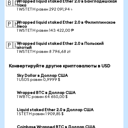
Wrapped liquid staked Ether 2.0 в Бангладешская
🇧🇩
така
1 WSTETH равен 292 091,94 ৳
Wrapped liquid staked Ether 2.0 в Филиппинское
🇵🇭
песо
1 WSTETH равен 143 422,00 ₱
Wrapped liquid staked Ether 2.0 в Польский
🇵🇱
злотый
1 WSTETH равен 8 796,68 zł
Конвертируйте другие криптовалюты в USD
Sky Dollar в Доллар США
1 USDS равен 0,9999 $
Wrapped BTC в Доллар США
1 WBTC равен 64 650,00 $
Liquid staked Ether 2.0 в Доллар США
1 STETH равен 1 909,85 $
Coinbase Wrapped BTC в Доллар США