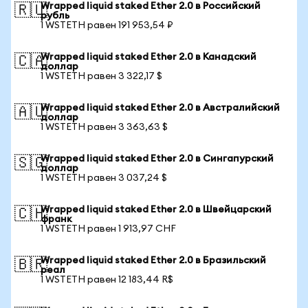
Wrapped liquid staked Ether 2.0 в Российский
🇷🇺
рубль
1 WSTETH равен 191 953,54 ₽
Wrapped liquid staked Ether 2.0 в Канадский
🇨🇦
доллар
1 WSTETH равен 3 322,17 $
Wrapped liquid staked Ether 2.0 в Австралийский
🇦🇺
доллар
1 WSTETH равен 3 363,63 $
Wrapped liquid staked Ether 2.0 в Сингапурский
🇸🇬
доллар
1 WSTETH равен 3 037,24 $
Wrapped liquid staked Ether 2.0 в Швейцарский
🇨🇭
франк
1 WSTETH равен 1 913,97 CHF
Wrapped liquid staked Ether 2.0 в Бразильский
🇧🇷
реал
1 WSTETH равен 12 183,44 R$