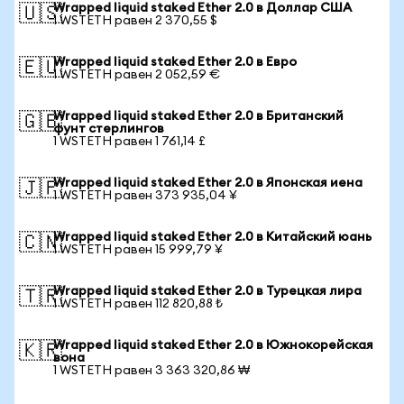
Wrapped liquid staked Ether 2.0 в Доллар США
🇺🇸
1 WSTETH равен 2 370,55 $
Wrapped liquid staked Ether 2.0 в Евро
🇪🇺
1 WSTETH равен 2 052,59 €
Wrapped liquid staked Ether 2.0 в Британский
🇬🇧
фунт стерлингов
1 WSTETH равен 1 761,14 £
Wrapped liquid staked Ether 2.0 в Японская иена
🇯🇵
1 WSTETH равен 373 935,04 ¥
Wrapped liquid staked Ether 2.0 в Китайский юань
🇨🇳
1 WSTETH равен 15 999,79 ¥
Wrapped liquid staked Ether 2.0 в Турецкая лира
🇹🇷
1 WSTETH равен 112 820,88 ₺
Wrapped liquid staked Ether 2.0 в Южнокорейская
🇰🇷
вона
1 WSTETH равен 3 363 320,86 ₩