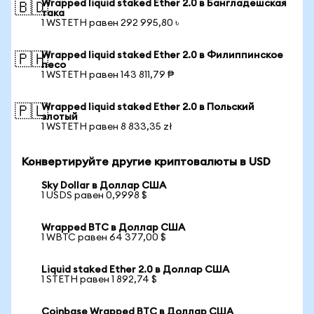
Wrapped liquid staked Ether 2.0 в Бангладешская
🇧🇩
така
1 WSTETH равен 292 995,80 ৳
Wrapped liquid staked Ether 2.0 в Филиппинское
🇵🇭
песо
1 WSTETH равен 143 811,79 ₱
Wrapped liquid staked Ether 2.0 в Польский
🇵🇱
злотый
1 WSTETH равен 8 833,35 zł
Конвертируйте другие криптовалюты в USD
Sky Dollar в Доллар США
1 USDS равен 0,9998 $
Wrapped BTC в Доллар США
1 WBTC равен 64 377,00 $
Liquid staked Ether 2.0 в Доллар США
1 STETH равен 1 892,74 $
Coinbase Wrapped BTC в Доллар США