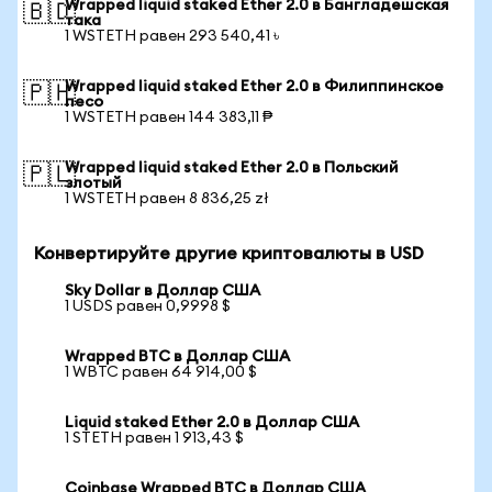
Wrapped liquid staked Ether 2.0 в Бангладешская
🇧🇩
така
1 WSTETH равен 293 540,41 ৳
Wrapped liquid staked Ether 2.0 в Филиппинское
🇵🇭
песо
1 WSTETH равен 144 383,11 ₱
Wrapped liquid staked Ether 2.0 в Польский
🇵🇱
злотый
1 WSTETH равен 8 836,25 zł
Конвертируйте другие криптовалюты в USD
Sky Dollar в Доллар США
1 USDS равен 0,9998 $
Wrapped BTC в Доллар США
1 WBTC равен 64 914,00 $
Liquid staked Ether 2.0 в Доллар США
1 STETH равен 1 913,43 $
Coinbase Wrapped BTC в Доллар США