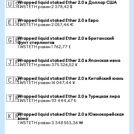
Wrapped liquid staked Ether 2.0 в Доллар США
🇺🇸
1 WSTETH равен 2 378,42 $
Wrapped liquid staked Ether 2.0 в Евро
🇪🇺
1 WSTETH равен 2 057,46 €
Wrapped liquid staked Ether 2.0 в Британский
🇬🇧
фунт стерлингов
1 WSTETH равен 1 762,77 £
Wrapped liquid staked Ether 2.0 в Японская иена
🇯🇵
1 WSTETH равен 375 326,52 ¥
Wrapped liquid staked Ether 2.0 в Китайский юань
🇨🇳
1 WSTETH равен 16 047,44 ¥
Wrapped liquid staked Ether 2.0 в Турецкая лира
🇹🇷
1 WSTETH равен 113 444,67 ₺
Wrapped liquid staked Ether 2.0 в Южнокорейская
🇰🇷
вона
1 WSTETH равен 3 348 553,36 ₩