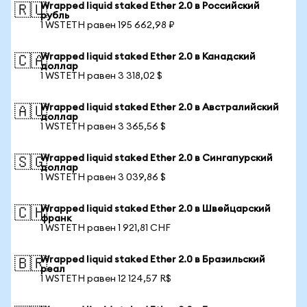
Wrapped liquid staked Ether 2.0 в Российский
🇷🇺
рубль
1 WSTETH равен 195 662,98 ₽
Wrapped liquid staked Ether 2.0 в Канадский
🇨🇦
доллар
1 WSTETH равен 3 318,02 $
Wrapped liquid staked Ether 2.0 в Австралийский
🇦🇺
доллар
1 WSTETH равен 3 365,56 $
Wrapped liquid staked Ether 2.0 в Сингапурский
🇸🇬
доллар
1 WSTETH равен 3 039,86 $
Wrapped liquid staked Ether 2.0 в Швейцарский
🇨🇭
франк
1 WSTETH равен 1 921,81 CHF
Wrapped liquid staked Ether 2.0 в Бразильский
🇧🇷
реал
1 WSTETH равен 12 124,57 R$