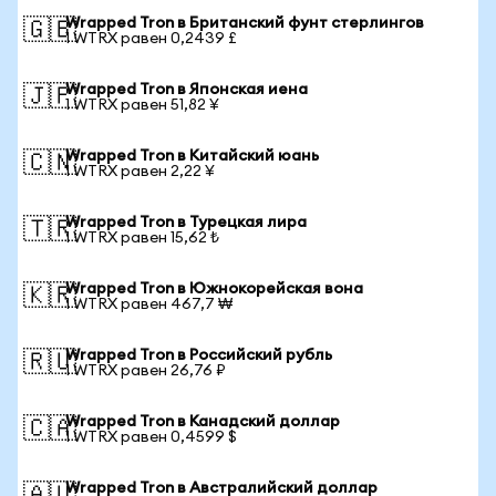
Wrapped Tron в Британский фунт стерлингов
🇬🇧
1 WTRX равен 0,2439 £
Wrapped Tron в Японская иена
🇯🇵
1 WTRX равен 51,82 ¥
Wrapped Tron в Китайский юань
🇨🇳
1 WTRX равен 2,22 ¥
Wrapped Tron в Турецкая лира
🇹🇷
1 WTRX равен 15,62 ₺
Wrapped Tron в Южнокорейская вона
🇰🇷
1 WTRX равен 467,7 ₩
Wrapped Tron в Российский рубль
🇷🇺
1 WTRX равен 26,76 ₽
Wrapped Tron в Канадский доллар
🇨🇦
1 WTRX равен 0,4599 $
Wrapped Tron в Австралийский доллар