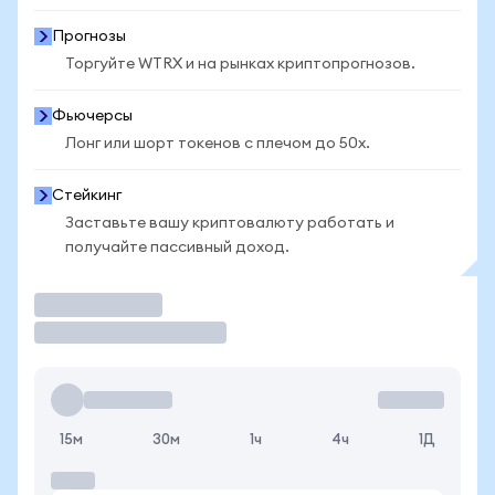
Прогнозы
Торгуйте WTRX и на рынках криптопрогнозов.
Фьючерсы
Лонг или шорт токенов с плечом до 50x.
Стейкинг
Заставьте вашу криптовалюту работать и
получайте пассивный доход.
Торговать
15м
30м
1ч
4ч
1Д