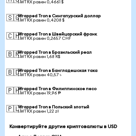
🇦🇺
1 WTRX равен 0,4661 $
Wrapped Tron в Сингапурский доллар
🇸🇬
1 WTRX равен 0,4208 $
Wrapped Tron в Швейцарский франк
🇨🇭
1 WTRX равен 0,2657 CHF
Wrapped Tron в Бразильский реал
🇧🇷
1 WTRX равен 1,68 R$
Wrapped Tron в Бангладешская така
🇧🇩
1 WTRX равен 40,57 ৳
Wrapped Tron в Филиппинское песо
🇵🇭
1 WTRX равен 19,96 ₱
Wrapped Tron в Польский злотый
🇵🇱
1 WTRX равен 1,22 zł
Конвертируйте другие криптовалюты в USD