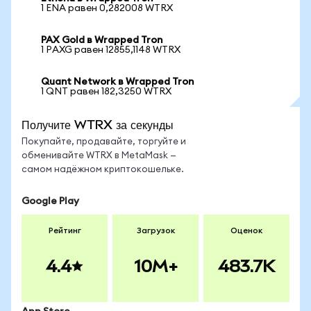
1 ENA равен 0,282008 WTRX
PAX Gold в Wrapped Tron
1 PAXG равен 12855,1148 WTRX
Quant Network в Wrapped Tron
1 QNT равен 182,3250 WTRX
Получите WTRX за секунды
Покупайте, продавайте, торгуйте и
обменивайте WTRX в MetaMask —
самом надёжном криптокошельке.
Google Play
Рейтинг
Загрузок
Оценок
4.4
10M+
483.7K