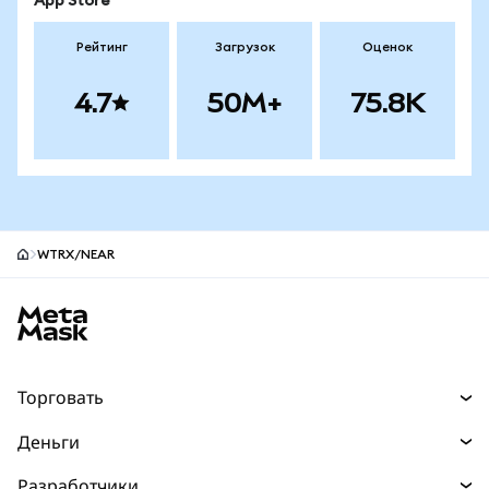
App Store
Рейтинг
Загрузок
Оценок
4.7
50M+
75.8K
WTRX/NEAR
Нижний колонтитул сайта MetaMask
Торговать
Торговля
Деньги
Swaps
Покупайте
Разработчики