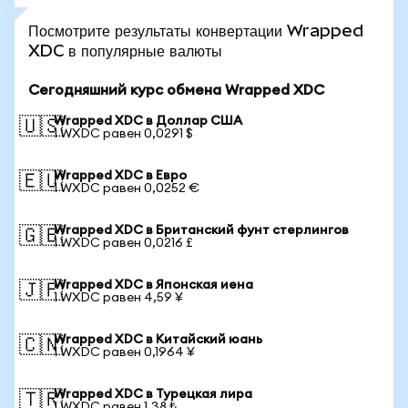
Посмотрите результаты конвертации Wrapped
XDC в популярные валюты
Сегодняшний курс обмена Wrapped XDC
Wrapped XDC в Доллар США
🇺🇸
1 WXDC равен 0,0291 $
Wrapped XDC в Евро
🇪🇺
1 WXDC равен 0,0252 €
Wrapped XDC в Британский фунт стерлингов
🇬🇧
1 WXDC равен 0,0216 £
Wrapped XDC в Японская иена
🇯🇵
1 WXDC равен 4,59 ¥
Wrapped XDC в Китайский юань
🇨🇳
1 WXDC равен 0,1964 ¥
Wrapped XDC в Турецкая лира
🇹🇷
1 WXDC равен 1,38 ₺