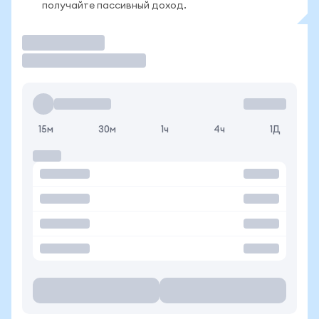
получайте пассивный доход.
Торговать
15м
30м
1ч
4ч
1Д