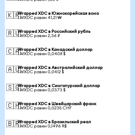
Wrapped XDC в Южнокорейская вона
🇰🇷
1 WXDC равен 41,21 ₩
Wrapped XDC в Российский рубль
🇷🇺
1 WXDC равен 2,36 ₽
Wrapped XDC в Канадский доллар
🇨🇦
1 WXDC равен 0,0408 $
Wrapped XDC в Австралийский доллар
🇦🇺
1 WXDC равен 0,0412 $
Wrapped XDC в Сингапурский доллар
🇸🇬
1 WXDC равен 0,0373 $
Wrapped XDC в Швейцарский франк
🇨🇭
1 WXDC равен 0,0235 CHF
Wrapped XDC в Бразильский реал
🇧🇷
1 WXDC равен 0,1496 R$