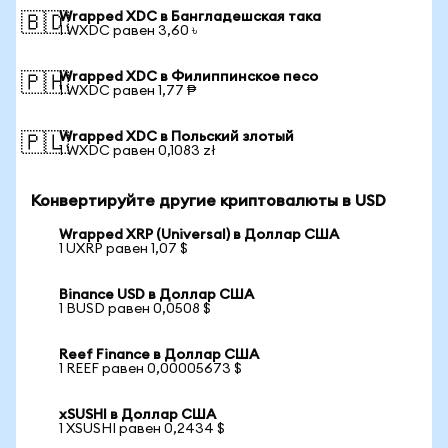
Wrapped XDC в Бангладешская така
🇧🇩
1 WXDC равен 3,60 ৳
Wrapped XDC в Филиппинское песо
🇵🇭
1 WXDC равен 1,77 ₱
Wrapped XDC в Польский злотый
🇵🇱
1 WXDC равен 0,1083 zł
Конвертируйте другие криптовалюты в USD
Wrapped XRP (Universal) в Доллар США
1 UXRP равен 1,07 $
Binance USD в Доллар США
1 BUSD равен 0,0508 $
Reef Finance в Доллар США
1 REEF равен 0,00005673 $
xSUSHI в Доллар США
1 XSUSHI равен 0,2434 $