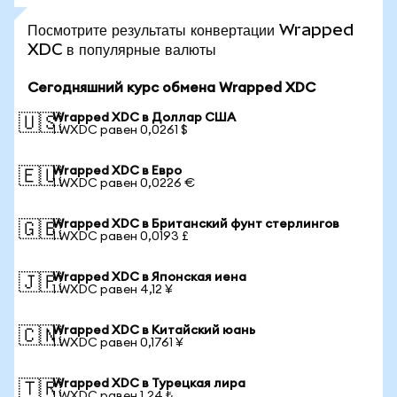
Посмотрите результаты конвертации Wrapped
XDC в популярные валюты
Сегодняшний курс обмена Wrapped XDC
Wrapped XDC в Доллар США
🇺🇸
1 WXDC равен 0,0261 $
Wrapped XDC в Евро
🇪🇺
1 WXDC равен 0,0226 €
Wrapped XDC в Британский фунт стерлингов
🇬🇧
1 WXDC равен 0,0193 £
Wrapped XDC в Японская иена
🇯🇵
1 WXDC равен 4,12 ¥
Wrapped XDC в Китайский юань
🇨🇳
1 WXDC равен 0,1761 ¥
Wrapped XDC в Турецкая лира
🇹🇷
1 WXDC равен 1,24 ₺