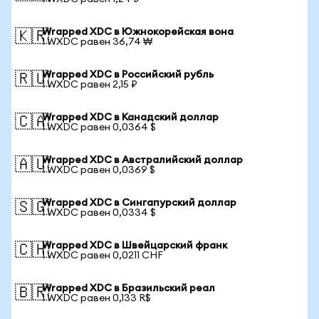
Wrapped XDC в Южнокорейская вона
🇰🇷
1 WXDC равен 36,74 ₩
Wrapped XDC в Российский рубль
🇷🇺
1 WXDC равен 2,15 ₽
Wrapped XDC в Канадский доллар
🇨🇦
1 WXDC равен 0,0364 $
Wrapped XDC в Австралийский доллар
🇦🇺
1 WXDC равен 0,0369 $
Wrapped XDC в Сингапурский доллар
🇸🇬
1 WXDC равен 0,0334 $
Wrapped XDC в Швейцарский франк
🇨🇭
1 WXDC равен 0,0211 CHF
Wrapped XDC в Бразильский реал
🇧🇷
1 WXDC равен 0,133 R$