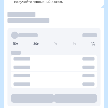
получайте пассивный доход.
Торговать
15м
30м
1ч
4ч
1Д