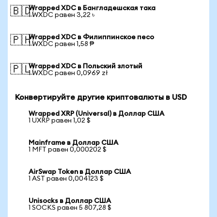
Wrapped XDC в Бангладешская така
🇧🇩
1 WXDC равен 3,22 ৳
Wrapped XDC в Филиппинское песо
🇵🇭
1 WXDC равен 1,58 ₱
Wrapped XDC в Польский злотый
🇵🇱
1 WXDC равен 0,0969 zł
Конвертируйте другие криптовалюты в USD
Wrapped XRP (Universal) в Доллар США
1 UXRP равен 1,02 $
Mainframe в Доллар США
1 MFT равен 0,000202 $
AirSwap Token в Доллар США
1 AST равен 0,004123 $
Unisocks в Доллар США
1 SOCKS равен 5 807,28 $