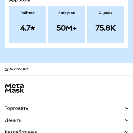
App Store
Рейтинг
Загрузок
Оценок
4.7
50M+
75.8K
WXRP/LRC
Нижний колонтитул сайта MetaMask
Торговать
Торговля
Деньги
Swaps
Покупайте
Разработчики