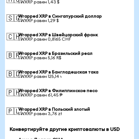
🇦🇺
1 WXRP равен 1,43 $
Wrapped XRP в Сингапурский доллар
🇸🇬
1 WXRP равен 1,29 $
Wrapped XRP в Швейцарский франк
🇨🇭
1 WXRP равен 0,8165 CHF
Wrapped XRP в Бразильский реал
🇧🇷
1 WXRP равен 5,16 R$
Wrapped XRP в Бангладешская така
🇧🇩
1 WXRP равен 125,14 ৳
Wrapped XRP в Филиппинское песо
🇵🇭
1 WXRP равен 61,45 ₱
Wrapped XRP в Польский злотый
🇵🇱
1 WXRP равен 3,76 zł
Конвертируйте другие криптовалюты в USD