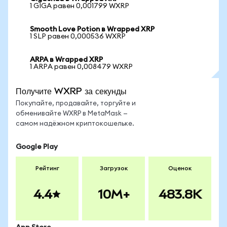
1 GIGA равен 0,001799 WXRP
Smooth Love Potion в Wrapped XRP
1 SLP равен 0,000536 WXRP
ARPA в Wrapped XRP
1 ARPA равен 0,008479 WXRP
Получите WXRP за секунды
Покупайте, продавайте, торгуйте и
обменивайте WXRP в MetaMask —
самом надёжном криптокошельке.
Google Play
Рейтинг
Загрузок
Оценок
4.4
10M+
483.8K