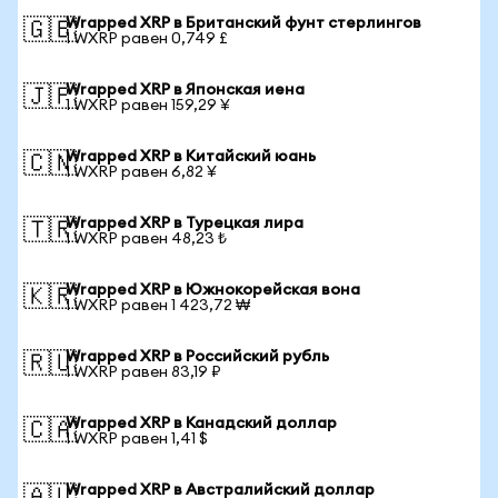
Wrapped XRP в Британский фунт стерлингов
🇬🇧
1 WXRP равен 0,749 £
Wrapped XRP в Японская иена
🇯🇵
1 WXRP равен 159,29 ¥
Wrapped XRP в Китайский юань
🇨🇳
1 WXRP равен 6,82 ¥
Wrapped XRP в Турецкая лира
🇹🇷
1 WXRP равен 48,23 ₺
Wrapped XRP в Южнокорейская вона
🇰🇷
1 WXRP равен 1 423,72 ₩
Wrapped XRP в Российский рубль
🇷🇺
1 WXRP равен 83,19 ₽
Wrapped XRP в Канадский доллар
🇨🇦
1 WXRP равен 1,41 $
Wrapped XRP в Австралийский доллар