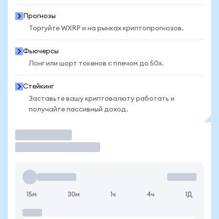
Прогнозы
Торгуйте WXRP и на рынках криптопрогнозов.
Фьючерсы
Лонг или шорт токенов с плечом до 50x.
Стейкинг
Заставьте вашу криптовалюту работать и
получайте пассивный доход.
Торговать
15м
30м
1ч
4ч
1Д