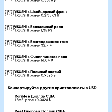
1 XSUSHI равен 0,3378 $
xSUSHI в Швейцарский франк
🇨🇭
1 XSUSHI равен 0,2135 CHF
xSUSHI в Бразильский реал
🇧🇷
1 XSUSHI равен 1,35 R$
xSUSHI в Бангладешская така
🇧🇩
1 XSUSHI равен 32,71 ৳
xSUSHI в Филиппинское песо
🇵🇭
1 XSUSHI равен 16,04 ₱
xSUSHI в Польский злотый
🇵🇱
1 XSUSHI равен 0,9826 zł
Конвертируйте другие криптовалюты в USD
Rarible в Доллар США
1 RARI равен 0,0828 $
Reef Finance в Доллар США