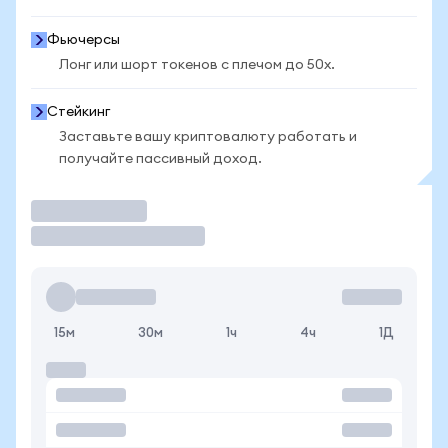
Фьючерсы
Лонг или шорт токенов с плечом до 50x.
Стейкинг
Заставьте вашу криптовалюту работать и
получайте пассивный доход.
Торговать
15м
30м
1ч
4ч
1Д