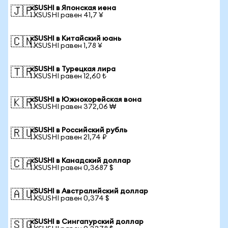
xSUSHI в Японская иена
🇯🇵
1 XSUSHI равен 41,7 ¥
xSUSHI в Китайский юань
🇨🇳
1 XSUSHI равен 1,78 ¥
xSUSHI в Турецкая лира
🇹🇷
1 XSUSHI равен 12,60 ₺
xSUSHI в Южнокорейская вона
🇰🇷
1 XSUSHI равен 372,06 ₩
xSUSHI в Российский рубль
🇷🇺
1 XSUSHI равен 21,74 ₽
xSUSHI в Канадский доллар
🇨🇦
1 XSUSHI равен 0,3687 $
xSUSHI в Австралийский доллар
🇦🇺
1 XSUSHI равен 0,374 $
xSUSHI в Сингапурский доллар
🇸🇬