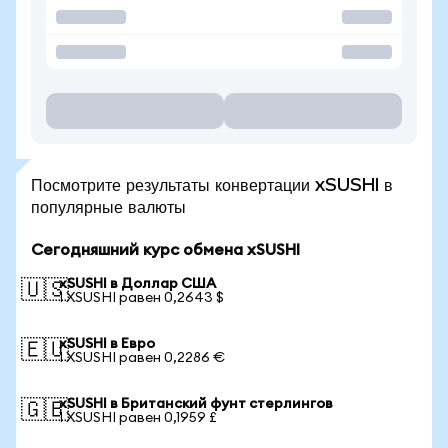
Посмотрите результаты конвертации xSUSHI в
популярные валюты
Сегодняшний курс обмена xSUSHI
xSUSHI в Доллар США
🇺🇸
1 XSUSHI равен 0,2643 $
xSUSHI в Евро
🇪🇺
1 XSUSHI равен 0,2286 €
xSUSHI в Британский фунт стерлингов
🇬🇧
1 XSUSHI равен 0,1959 £