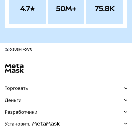
4.7
50M+
75.8K
XSUSHI/OVR
Нижний колонтитул сайта MetaMask
Торговать
Торговля
Деньги
Swaps
Покупайте
Разработчики
Прогнозы
НОВИНКА
Карта
Документация для разработчиков
Установить MetaMask
Перпы
НОВИНКА
mUSD
НОВИНКА
Инфопанель
Защита транзакций