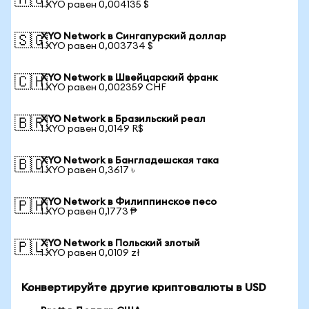
🇦🇺
1 XYO равен 0,004135 $
XYO Network в Сингапурский доллар
🇸🇬
1 XYO равен 0,003734 $
XYO Network в Швейцарский франк
🇨🇭
1 XYO равен 0,002359 CHF
XYO Network в Бразильский реал
🇧🇷
1 XYO равен 0,0149 R$
XYO Network в Бангладешская така
🇧🇩
1 XYO равен 0,3617 ৳
XYO Network в Филиппинское песо
🇵🇭
1 XYO равен 0,1773 ₱
XYO Network в Польский злотый
🇵🇱
1 XYO равен 0,0109 zł
Конвертируйте другие криптовалюты в USD