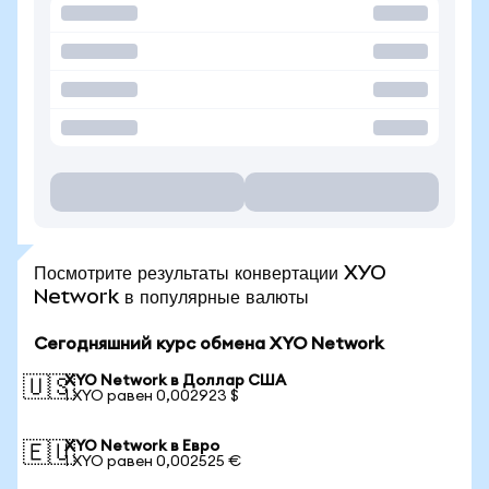
Посмотрите результаты конвертации XYO
Network в популярные валюты
Сегодняшний курс обмена XYO Network
XYO Network в Доллар США
🇺🇸
1 XYO равен 0,002923 $
XYO Network в Евро
🇪🇺
1 XYO равен 0,002525 €