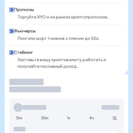
Прогнозы
Торгуйте XYO и на рынках криптопрогнозов.
Фьючерсы
Лонг или шорт токенов с плечом до 50x.
Стейкинг
Заставьте вашу криптовалюту работать и
получайте пассивный доход.
Торговать
15м
30м
1ч
4ч
1Д