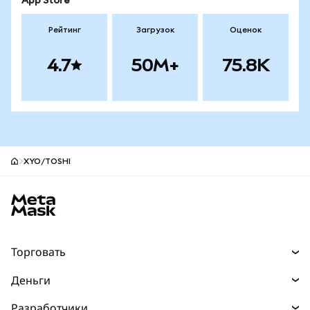
App Store
Рейтинг
Загрузок
Оценок
4.7
50M+
75.8K
XYO/TOSHI
Нижний колонтитул сайта MetaMask
Торговать
Торговля
Деньги
Swaps
Покупайте
Разработчики