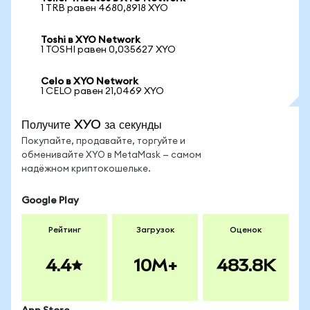
1 TRB равен 4680,8918 XYO
Toshi в XYO Network
1 TOSHI равен 0,035627 XYO
Celo в XYO Network
1 CELO равен 21,0469 XYO
Получите XYO за секунды
Покупайте, продавайте, торгуйте и
обменивайте XYO в MetaMask — самом
надёжном криптокошельке.
Google Play
Рейтинг
Загрузок
Оценок
4.4
10M+
483.8K