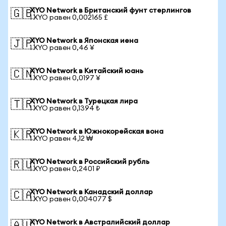
XYO Network в Британский фунт стерлингов
🇬🇧
1 XYO равен 0,002165 £
XYO Network в Японская иена
🇯🇵
1 XYO равен 0,46 ¥
XYO Network в Китайский юань
🇨🇳
1 XYO равен 0,0197 ¥
XYO Network в Турецкая лира
🇹🇷
1 XYO равен 0,1394 ₺
XYO Network в Южнокорейская вона
🇰🇷
1 XYO равен 4,12 ₩
XYO Network в Российский рубль
🇷🇺
1 XYO равен 0,2401 ₽
XYO Network в Канадский доллар
🇨🇦
1 XYO равен 0,004077 $
XYO Network в Австралийский доллар