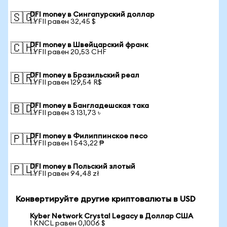
DFI money в Сингапурский доллар
🇸🇬
1 YFII равен 32,45 $
DFI money в Швейцарский франк
🇨🇭
1 YFII равен 20,53 CHF
DFI money в Бразильский реал
🇧🇷
1 YFII равен 129,54 R$
DFI money в Бангладешская така
🇧🇩
1 YFII равен 3 131,73 ৳
DFI money в Филиппинское песо
🇵🇭
1 YFII равен 1 543,22 ₱
DFI money в Польский злотый
🇵🇱
1 YFII равен 94,48 zł
Конвертируйте другие криптовалюты в USD
Kyber Network Crystal Legacy в Доллар США
1 KNCL равен 0,1006 $