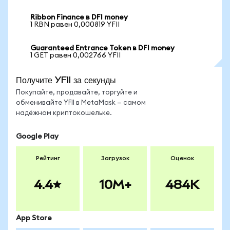
Ribbon Finance в DFI money
1 RBN равен 0,000819 YFII
Guaranteed Entrance Token в DFI money
1 GET равен 0,002766 YFII
Получите YFII за секунды
Покупайте, продавайте, торгуйте и
обменивайте YFII в MetaMask — самом
надёжном криптокошельке.
Google Play
Рейтинг
Загрузок
Оценок
4.4
10M+
484K
App Store