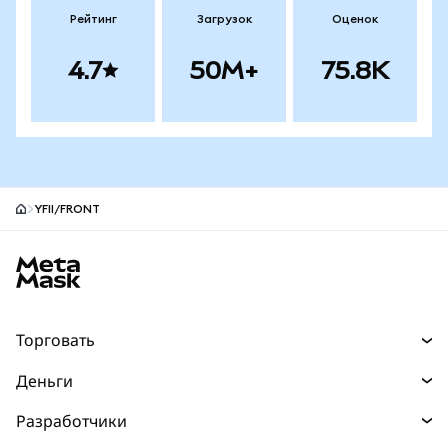
Рейтинг
Загрузок
Оценок
4.7
50M+
75.8K
YFII/FRONT
Нижний колонтитул сайта MetaMask
Торговать
Торговля
Деньги
Swaps
Покупайте
Разработчики
Прогнозы
НОВИНКА
Карта
Документация для разработчиков