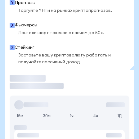
Прогнозы
Торгуйте YFII и на рынках криптопрогнозов.
Фьючерсы
Лонг или шорт токенов с плечом до 50x.
Стейкинг
Заставьте вашу криптовалюту работать и
получайте пассивный доход.
Торговать
15м
30м
1ч
4ч
1Д