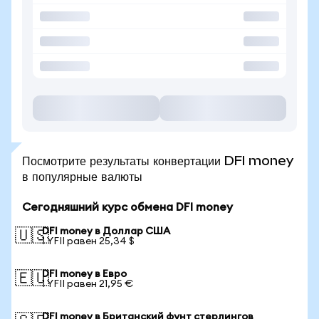
Посмотрите результаты конвертации DFI money
в популярные валюты
Сегодняшний курс обмена DFI money
DFI money в Доллар США
🇺🇸
1 YFII равен 25,34 $
DFI money в Евро
🇪🇺
1 YFII равен 21,95 €
DFI money в Британский фунт стерлингов