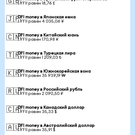
🇬🇧
1 YFII равен 18,76 £
DFI money в Японская иена
🇯🇵
1 YFII равен 4 035,06 ¥
DFI money в Китайский юань
🇨🇳
1 YFII равен 170,98 ¥
DFI money в Турецкая лира
🇹🇷
1 YFII равен 1 209,03 ₺
DFI money в Южнокорейская вона
🇰🇷
1 YFII равен 35 939,19 ₩
DFI money в Российский рубль
🇷🇺
1 YFII равен 2 090,50 ₽
DFI money в Канадский доллар
🇨🇦
1 YFII равен 35,33 $
DFI money в Австралийский доллар
🇦🇺
1 YFII равен 35,91 $