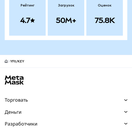
Рейтинг
Загрузок
Оценок
4.7
50M+
75.8K
YFII/KEY
Нижний колонтитул сайта MetaMask
Торговать
Торговля
Деньги
Swaps
Покупайте
Разработчики
Прогнозы
НОВИНКА
Карта
Документация для разработчиков