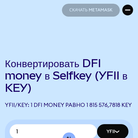
СКАЧАТЬ METAMASK
СКАЧАТЬ METAMASK
Конвертировать DFI
money в Selfkey (YFII в
KEY)
YFII/KEY: 1 DFI MONEY РАВНО 1 815 576,7818 KEY
YFII