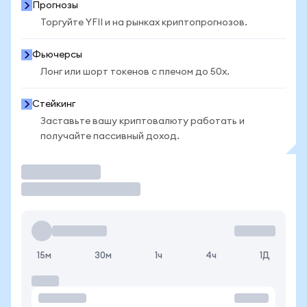
Прогнозы
Торгуйте YFII и на рынках криптопрогнозов.
Фьючерсы
Лонг или шорт токенов с плечом до 50x.
Стейкинг
Заставьте вашу криптовалюту работать и
получайте пассивный доход.
Торговать
15м
30м
1ч
4ч
1Д