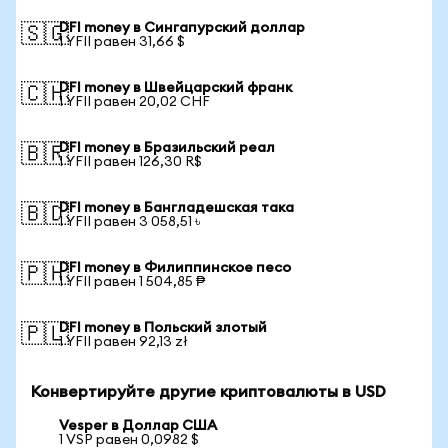
DFI money в Сингапурский доллар
🇸🇬
1 YFII равен 31,66 $
DFI money в Швейцарский франк
🇨🇭
1 YFII равен 20,02 CHF
DFI money в Бразильский реал
🇧🇷
1 YFII равен 126,30 R$
DFI money в Бангладешская така
🇧🇩
1 YFII равен 3 058,51 ৳
DFI money в Филиппинское песо
🇵🇭
1 YFII равен 1 504,85 ₱
DFI money в Польский злотый
🇵🇱
1 YFII равен 92,13 zł
Конвертируйте другие криптовалюты в USD
Vesper в Доллар США
1 VSP равен 0,0982 $