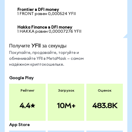
Frontier в DFI money
1 FRONT равен 0,000524 YFII
Hakka Finance в DFI money
1 HAKKA равен 0,00007276 YFII
Получите YFII за секунды
Покупайте, продавайте, торгуйте и
обменивайте YFII в MetaMask — самом
надёжном криптокошельке.
Google Play
Рейтинг
Загрузок
Оценок
4.4
10M+
483.8K
App Store