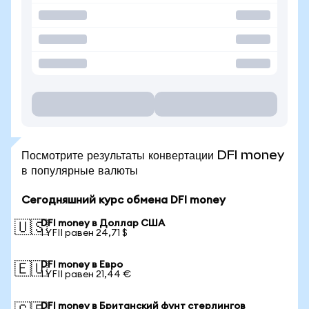
Посмотрите результаты конвертации DFI money
в популярные валюты
Сегодняшний курс обмена DFI money
DFI money в Доллар США
🇺🇸
1 YFII равен 24,71 $
DFI money в Евро
🇪🇺
1 YFII равен 21,44 €
DFI money в Британский фунт стерлингов