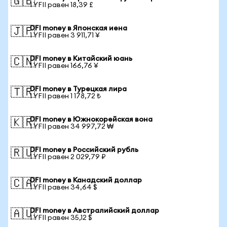
🇬🇧
1 YFII равен 18,39 £
DFI money в Японская иена
🇯🇵
1 YFII равен 3 911,71 ¥
DFI money в Китайский юань
🇨🇳
1 YFII равен 166,76 ¥
DFI money в Турецкая лира
🇹🇷
1 YFII равен 1 178,72 ₺
DFI money в Южнокорейская вона
🇰🇷
1 YFII равен 34 997,72 ₩
DFI money в Российский рубль
🇷🇺
1 YFII равен 2 029,79 ₽
DFI money в Канадский доллар
🇨🇦
1 YFII равен 34,64 $
DFI money в Австралийский доллар
🇦🇺
1 YFII равен 35,12 $